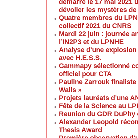
démarre le 17 mai 2021 u
dévoiler les mystères de
Quatre membres du LPNHE
collectif 2021 du CNRS
Mardi 22 juin : journée a
l’IN2P3 et du LPNHE
Analyse d’une explosion
avec H.E.S.S.
Gammapy sélectionné co
officiel pour CTA
Pauline Zarrouk finaliste
Walls »
Projets lauréats d’une 
Fête de la Science au L
Reunion du GDR DuPhy e
Alexander Leopold réco
Thesis Award
Première observation d’u