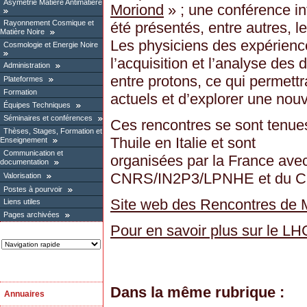
Asymétrie Matière Antimatière
Moriond
» ; une conférence in
Rayonnement Cosmique et
été présentés, entre autres, l
Matière Noire
Les physiciens des expérien
Cosmologie et Energie Noire
l’acquisition et l’analyse des
Administration
entre protons, ce qui permettr
Plateformes
Formation
actuels et d’explorer une nou
Équipes Techniques
Séminaires et conférences
Ces rencontres se sont tenue
Thèses, Stages, Formation et
Thuile en Italie et sont
Enseignement
Communication et
organisées par la France avec
documentation
CNRS/IN2P3/LPNHE et du CE
Valorisation
Postes à pourvoir
Site web des Rencontres de 
Liens utiles
Pages archivées
Pour en savoir plus sur le LH
Dans la même rubrique :
Annuaires