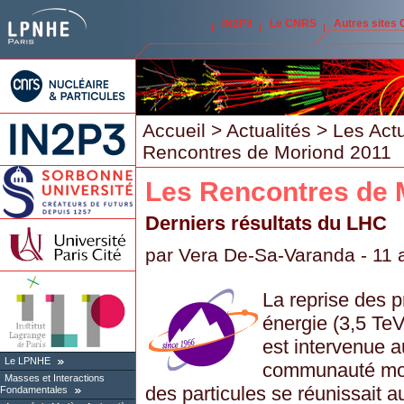
IN2P3
Le CNRS
Autres sites
Accueil
>
Actualités
>
Les Act
Rencontres de Moriond 2011
Les Rencontres de 
Derniers résultats du LHC
par
Vera De-Sa-Varanda
- 11 
La reprise des p
énergie (3,5 TeV
est intervenue
Le LPNHE
communauté mon
Masses et Interactions
des particules se réunissait 
Fondamentales