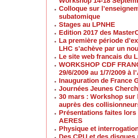
Workshop 14-18 Septem
Colloque sur l’enseigne
subatomique
Stages au LPNHE
Edition 2017 des Maste
La première période d’ex
LHC s’achève par un no
Le site web francais du 
WORKSHOP CDF FRANC
29/6/2009 au 1/7/2009 à
Inauguration de France G
Journées Jeunes Cherch
30 mars : Workshop sur 
auprès des collisionneur
Présentations faites lors
AERES
Physique et interrogati
Des CPU et des disques