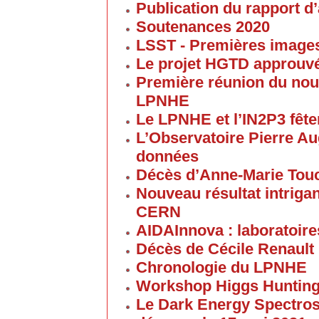
Publication du rapport d’
Soutenances 2020
LSST - Premières images 
Le projet HGTD approuv
Première réunion du nouv
LPNHE
Le LPNHE et l’IN2P3 fêten
L’Observatoire Pierre Au
données
Décès d’Anne-Marie Tou
Nouveau résultat intriga
CERN
AIDAInnova : laboratoire
Décès de Cécile Renault
Chronologie du LPNHE
Workshop Higgs Hunting
Le Dark Energy Spectros