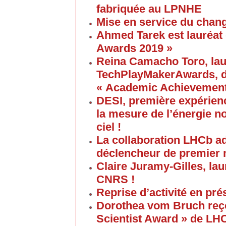
fabriquée au LPNHE
Mise en service du chang
Ahmed Tarek est lauréat
Awards 2019 »
Reina Camacho Toro, lau
TechPlayMakerAwards, da
« Academic Achievement
DESI, première expérien
la mesure de l’énergie no
ciel !
La collaboration LHCb a
déclencheur de premier 
Claire Juramy-Gilles, lau
CNRS !
Reprise d’activité en pré
Dorothea vom Bruch reço
Scientist Award » de LH