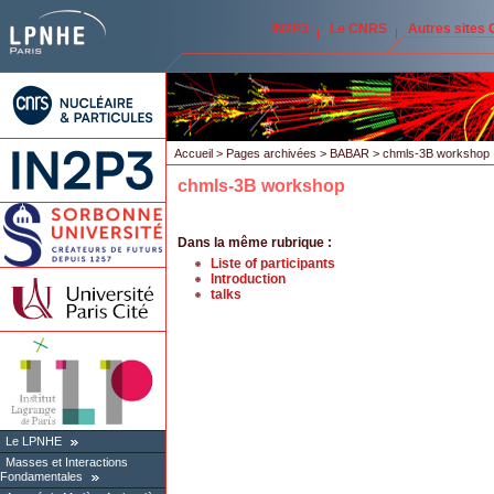
IN2P3
Le CNRS
Autres sites
Accueil
>
Pages archivées
>
BABAR
> chmls-3B workshop
chmls-3B workshop
Dans la même rubrique :
Liste of participants
Introduction
talks
Le LPNHE
Masses et Interactions
Fondamentales