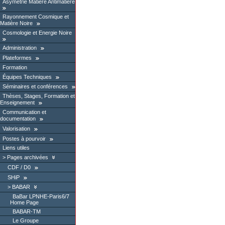
Asymétrie Matière Antimatière
Rayonnement Cosmique et
Matière Noire
Cosmologie et Energie Noire
Administration
Plateformes
Formation
Équipes Techniques
Séminaires et conférences
Thèses, Stages, Formation et
Enseignement
Communication et
documentation
Valorisation
Postes à pourvoir
Liens utiles
Pages archivées
CDF / D0
SHiP
BABAR
BaBar LPNHE-Paris6/7
Home Page
BABAR-TM
Le Groupe