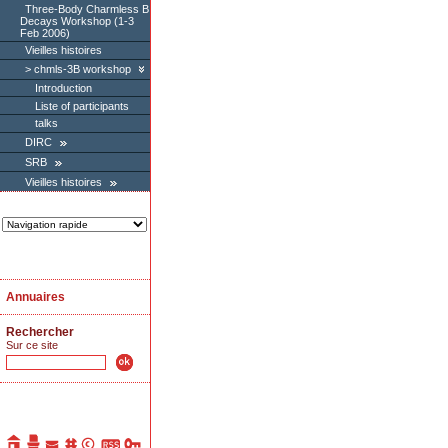
Three-Body Charmless B
Decays Workshop (1-3
Feb 2006)
Vieilles histoires
chmls-3B workshop
Introduction
Liste of participants
talks
DIRC
SRB
Vieilles histoires
Annuaires
Rechercher
Sur ce site