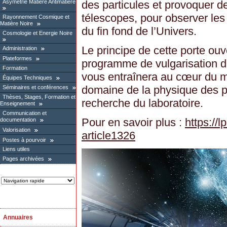
Asymétrie Matière Antimatière
des particules et provoquer de
télescopes, pour observer les
Rayonnement Cosmique et
Matière Noire
du fin fond de l’Univers.
Cosmologie et Energie Noire
Le principe de cette porte ou
Administration
Plateformes
programme de vulgarisation d’u
Formation
vous entraînera au cœur du m
Équipes Techniques
domaine de la physique des p
Séminaires et conférences
Thèses, Stages, Formation et
recherche du laboratoire.
Enseignement
Communication et
Pour en savoir plus :
https://
documentation
Valorisation
article1326
Postes à pourvoir
Liens utiles
Pages archivées
Annuaires