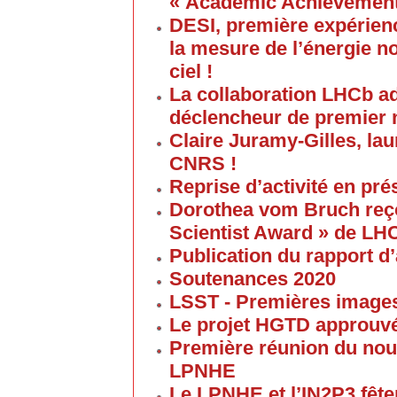
« Academic Achievement
DESI, première expérien
la mesure de l’énergie no
ciel !
La collaboration LHCb a
déclencheur de premier 
Claire Juramy-Gilles, lau
CNRS !
Reprise d’activité en pré
Dorothea vom Bruch reço
Scientist Award » de LH
Publication du rapport d’
Soutenances 2020
LSST - Premières images 
Le projet HGTD approuv
Première réunion du nouv
LPNHE
Le LPNHE et l’IN2P3 fêten