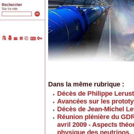
Rechercher
Sur ce site
Dans la même rubrique :
Décès de Philippe Lerus
Avancées sur les proto
Décès de Jean-Michel Le
Réunion plénière du GD
avril 2009 - Aspects thé
physique des neutrinos.