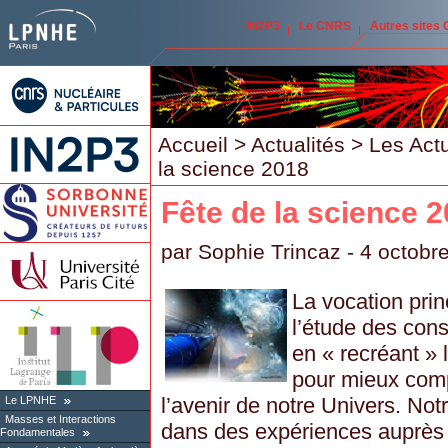
IN2P3
Le CNRS
Autres sites
Accueil
>
Actualités
>
Les Act
la science 2018
Fête de la science 
par
Sophie Trincaz
- 4 octobr
La vocation prin
l’étude des cons
en « recréant » 
pour mieux comp
l’avenir de notre Univers. Not
Le LPNHE
Masses et Interactions
dans des expériences auprès 
Fondamentales