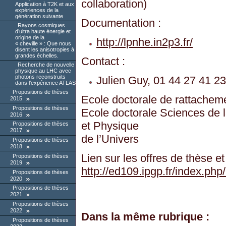
collaboration)
Application à T2K et aux
expériences de la
génération suivante
Documentation :
Rayons cosmiques
d’ultra haute énergie et
origine de la
http://lpnhe.in2p3.fr/
« cheville » : Que nous
disent les anisotropies à
grandes échelles.
Contact :
Recherche de nouvelle
physique au LHC avec
photons reconstruits
Julien Guy, 01 44 27 41 2
dans l’expérience ATLAS
Propositions de thèses
Ecole doctorale de rattacheme
2015
Propositions de thèses
Ecole doctorale Sciences de l
2016
et Physique
Propositions de thèses
2017
de l’Univers
Propositions de thèses
2018
Lien sur les offres de thèse et
Propositions de thèses
2019
http://ed109.ipgp.fr/index.
Propositions de thèses
2020
Propositions de thèses
2021
Propositions de thèses
2022
Dans la même rubrique :
Propositions de thèses