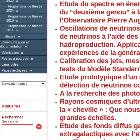
2023
Etude du spectre en éne
Propositions de thèses
du “deuxième genou” à la
2024
Propositions de thèses
l’Observatoire Pierre Au
2010
Propositions de thèses
Oscillations de neutrinos
2011
de neutrinos à l’aide de
Stages
Communication et
hadroproduction. Applica
documentation
expériences de la généra
Valorisation
Postes à pourvoir
Calibration des jets, mes
Liens utiles
tests du Modèle Standar
Pages archivées
Etude prototypique d’un 
détection de neutrinos 
A la recherche des pho
Rayons cosmiques d’ultra
Annuaires
la « cheville » : Que nous
grandes échelles.
Rechercher
Sur ce site
Etude des fonds diffus ga
extragalactiques avec l’