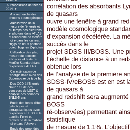
corrélation des absorbants L
Propositions de thèses
2014
de quasars
A la recherche des
photons cosmogéniques
ouvre une fenêtre à grand reds
Amélioration de la
mesure de l’énergie et
modèle cosmologique standa
du temps des électrons
et photons dans ATLAS
d’expansion décélérée. La mé
et recherche de matière
noire dans les canaux
succès dans le
Higgs en deux photons
ou/et Higgs en Z-photon.
projet SDSS-III/BOSS. Une pr
Calibration des jets,
mesure de sections
l’échelle de distance à un red
efficaces et tests du
Modèle Standard dans
obtenue lors
l’expérience ATLAS
Caractérisation de
de l’analyse de la première a
l’énergie noire avec des
Supernovae de type Ia
SDSS-IV/eBOSS est en est la 
Des CCD à l’Energie
Noire : étude des
de quasars à
senseurs de LSST &
analyse des données
grand redshift sera augmenté 
SNLS-5 ans
BOSS
Etude des fonds diffus
galactiques et
extragalactiques avec
ré-observées) permettant ainsi
l’expérience HESS et le
satellite Fermi et
statistique
recherche de la matière
noire dans l’Univers.
de mesure de 1.1%. L’objectif 
Etude des propriétés