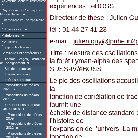
Asymétrie Matière Antimatière
expériences : eBOSS
Rayonnement Cosmique et
Matière Noire
Directeur de thèse : Julien G
Cosmologie et Energie Noire
tél : 01 44 27 41 23
Administration
Plateformes
e-mail :
julien.guy
@
lpnhe.in2p
Formation
Équipes Techniques
Titre : Mesure des oscillatio
Séminaires et conférences
la forêt Lyman-alpha des spec
Thèses, Stages, Formation
et Enseignement
SDSS-IV/eBOSS
Site des doctorants
Thèses en cours
Le pic des oscillations acous
Thèses soutenues
Propositions de thèses
la
2025
fonction de corrélation de tr
Propositions de thèses
2026
fournit une
Propositions de thèses
antérieures
échelle de distance standard 
Propositions de thèses
2009
l’histoire de
Propositions de thèses
l’expansion de l’univers. La 
2012
Propositions de thèses
fonction de
2013