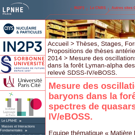
IN2P3
Le CNRS
Autres sites
Accueil
>
Thèses, Stages, Fo
Propositions de thèses antéri
2014
> Mesure des oscillatio
dans la forêt Lyman-alpha de
relevé SDSS-IV/eBOSS.
Mesure des oscillat
baryons dans la for
spectres de quasar
IV/eBOSS.
Le LPNHE
Masses et Interactions
Fondamentales
Equipe thématique « Matière N