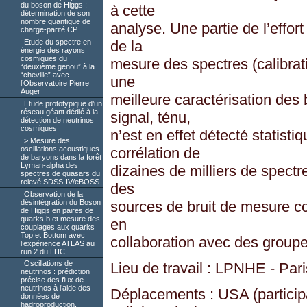
du boson de Higgs :
à cette
détermination de son
nombre quantique de
analyse. Une partie de l’effor
charge-parité CP
de la
Etude du spectre en
énergie des rayons
cosmiques du
mesure des spectres (calibrat
“deuxième genou” à la
“cheville” avec
une
l’Observatoire Pierre
Auger
meilleure caractérisation des 
Etude prototypique d’un
réseau géant dédié à la
signal, ténu,
détection de neutrinos
cosmiques
n’est en effet détecté statisti
Mesure des
oscillations acoustiques
corrélation de
de baryons dans la forêt
Lyman-alpha des
dizaines de milliers de spectr
spectres de quasars du
relevé SDSS-IV/eBOSS.
des
Observation de la
désintégration du Boson
sources de bruit de mesure cor
de Higgs en paires de
quarks b et mesure des
en
couplages aux quarks
Top et Bottom avec
collaboration avec des groupe
l’expérience ATLAS au
run 2 du LHC.
Oscillations de
Lieu de travail : LPNHE - Pari
neutrinos : prédiction
précise des flux de
neutrinos à l’aide des
Déplacements : USA (particip
données de
hadroproduction.