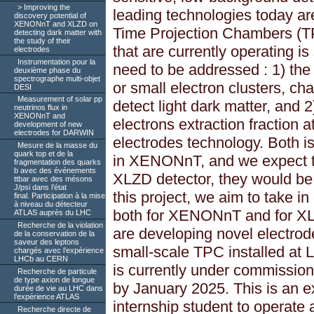
Improving the
leading technologies today ar
discovery potential of
XENONnT and XLZD on
Time Projection Chambers (TP
detecting dark matter with
the study of their
that are currently operating i
electrodes
Instrumentation pour la
need to be addressed : 1) the
deuxième phase du
spectrographe multi-objet
or small electron clusters, cha
DESI
Measurement of solar pp
detect light dark matter, and 2)
neutrinos flux in
XENONnT and
electrons extraction fraction 
development of new
electrodes for DARWIN
electrodes technology. Both i
Mesure de la masse du
quark top et de la
in XENONnT, and we expect th
fragmentation des quarks
b avec des événements
XLZD detector, they would be
ttbar avec des mésons
J/psi dans l’état
this project, we aim to take i
final. Participation à la mise
à niveau du détecteur
both for XENONnT and for XL
ATLAS auprès du LHC
Recherche de la violation
are developing novel electrode
de la conservation de la
saveur des leptons
small-scale TPC installed a
chargés avec l’expérience
LHCb au CERN
is currently under commission
Recherche de particule
de type axion de longue
by January 2025. This is an e
durée de vie au LHC dans
l’expérience ATLAS
internship student to operate 
Recherche directe de