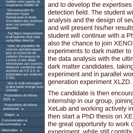
matière noire auprès de
and to develop the expertises 
l’expérience DAMIC-M
Reconstruction du
detection field. The student wi
détecteur Hyper
Kamiokande et étude
analysis and the design of sev
d’oscillation des neutrinos
avec ces premières
and will present his/her resul
données
Top Mass measurement
student will continue with a P
in all hadronic final state
using Atlas detector
also the chance to join XENO
tudes de population de
experiments to dark matter to 
sources astrophysiques
pour la recherche de
violation d’invariance de
the data analysis with the ulti
Lorentz et des délais
intrinsèques aux sources.
dark matter candidates, taking 
Analyses combinées des
données de H.E.S.S. et
experiment and in parallel wor
préparation aux analyses
CTAO.
generation experiment XLZD.
Vers le multi-messagers
à ultra-haute énergie avec
GRAND
The candidate is then encourag
Propositions de thèses
internship in our group, join
2026
Propositions de thèses
XeLab and working actively in
antérieures
then start a PhD thesis on X
Stages
Communication et
the great opportunity to work on
documentation
experiment, while still contri
Valorisation