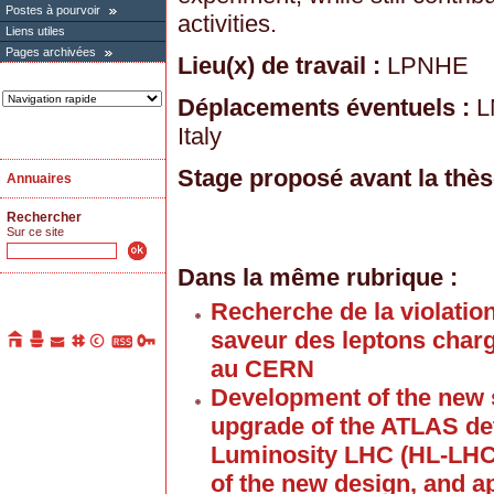
Postes à pourvoir
activities.
Liens utiles
Pages archivées
Lieu(x) de travail :
LPNHE
Déplacements éventuels :
L
Italy
Stage proposé avant la thès
Annuaires
Rechercher
Sur ce site
Dans la même rubrique :
Recherche de la violation
saveur des leptons char
au CERN
Development of the new si
upgrade of the ATLAS det
Luminosity LHC (HL-LHC)
of the new design, and ap