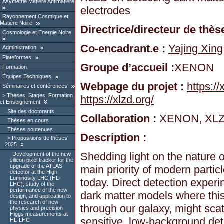
Asymétrie Matière Antimatière
electrodes
Rayonnement Cosmique et
Matière Noire
Directrice/directeur de thèse
Cosmologie et Energie Noire
Co-encadrant.e :
Yajing Xing
Administration
Plateformes
Groupe d’accueil :
XENON
Formation
Équipes Techniques
Webpage du projet :
https:/
Séminaires et conférences
Thèses, Stages, Formation
https://xlzd.org/
et Enseignement
Site des doctorants
Collaboration :
XENON, XLZ
Thèses en cours
Thèses soutenues
Description :
Propositions de thèses
2025
Shedding light on the nature o
Development of the new
silicon pixel tracker for the
upgrade of the ATLAS
main priority of modern partic
detector at the High
Luminosity LHC (HL-
today. Direct detection experi
LHC), study of the
performance of the new
dark matter models where this 
design, and application to
the research of new
through our galaxy, might scatt
physics and precision
Higgs measurements at
sensitive, low-background det
HL-LHC