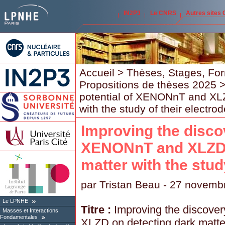
IN2P3
Le CNRS
Autres sites
Accueil
>
Thèses, Stages, Fo
Propositions de thèses 2025
>
potential of XENONnT and XLZ
with the study of their electro
Improving the discov
XENONnT and XLZD 
matter with the stud
par
Tristan Beau
- 27 novemb
Le LPNHE
Titre :
Improving the discove
Masses et Interactions
Fondamentales
XLZD on detecting dark matter 