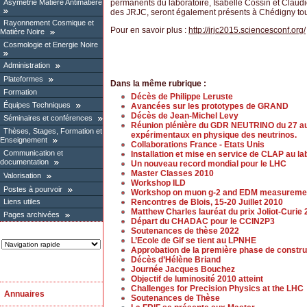
Asymétrie Matière Antimatière
permanents du laboratoire, Isabelle Cossin et Claud
des JRJC, seront également présents à Chédigny tou
Rayonnement Cosmique et
Pour en savoir plus :
http://jrjc2015.sciencesconf.org/
Matière Noire
Cosmologie et Energie Noire
Administration
Plateformes
Dans la même rubrique :
Formation
Décès de Philippe Leruste
Équipes Techniques
Avancées sur les prototypes de GRAND
Décès de Jean-Michel Levy
Séminaires et conférences
Réunion plénière du GDR NEUTRINO du 27 au 2
Thèses, Stages, Formation et
expérimentaux en physique des neutrinos.
Enseignement
Collaborations France - Etats Unis
Communication et
Installation et mise en service de CLAP au la
documentation
Un nouveau record mondial pour le LHC
Master Classes 2010
Valorisation
Workshop ILD
Postes à pourvoir
Workshop on muon g-2 and EDM measureme
Rencontres de Blois, 15-20 Juillet 2010
Liens utiles
Matthew Charles lauréat du prix Joliot-Curie
Pages archivées
Départ du CHADAC pour le CCIN2P3
Soutenances de thèse 2022
L’Ecole de Gif se tient au LPNHE
Approbation de la première phase de constr
Décès d’Hélène Briand
Journée Jacques Bouchez
Objectif de luminosité 2010 atteint
Challenges for Precision Physics at the LHC
Annuaires
Soutenances de Thèse