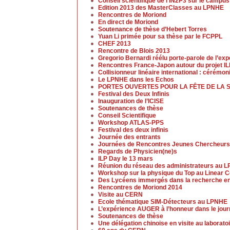
Conseil scientifique de l’IN2P3 sur le campu
Edition 2013 des MasterClasses au LPNHE
Rencontres de Moriond
En direct de Moriond
Soutenance de thèse d’Hebert Torres
Yuan Li primée pour sa thèse par le FCPPL
CHEF 2013
Rencontre de Blois 2013
Gregorio Bernardi réélu porte-parole de l’ex
Rencontres France-Japon autour du projet I
Collisionneur linéaire international : cérémo
Le LPNHE dans les Echos
PORTES OUVERTES POUR LA FÊTE DE LA 
Festival des Deux Infinis
Inauguration de l’ICISE
Soutenances de thèse
Conseil Scientifique
Workshop ATLAS-PPS
Festival des deux infinis
Journée des entrants
Journées de Rencontres Jeunes Chercheurs
Regards de Physicien(ne)s
ILP Day le 13 mars
Réunion du réseau des administrateurs au 
Workshop sur la physique du Top au Linear Co
Des Lycéens immergés dans la recherche en
Rencontres de Moriond 2014
Visite au CERN
Ecole thématique SIM-Détecteurs au LPNHE
L’expérience AUGER à l’honneur dans le jou
Soutenances de thèse
Une délégation chinoise en visite au laborato