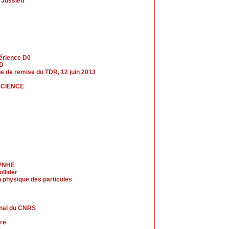
s Jussieu
périence D0
LD
nie de remise du TDR, 12 juin 2013
SCIENCE
LPNHE
llider
 physique des particules
rnal du CNRS
ire