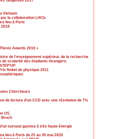
hees Tangentes 2017
au Vietnam
par la collaboration LHCb
a lieu à Paris
 2018
 Thesis Awards 2018 »
nistre de l’enseignement supérieur, de la recherche
is de scolarité des étudiants étrangers.
e STEP’UP
Prix Nobel de physique 2011
mosphériques
eunes Chercheurs
ion de lecture d’un CCD avec une résolution de 7%
ux US.
m Bruch
d’un sursaut gamma à très haute énergie
 lieu à Paris du 25 au 30 mai 2020