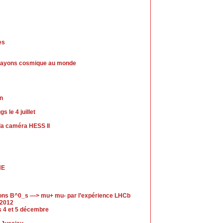
es
de rayons cosmique au monde
in
 le 4 juillet
a caméra HESS II
HE
ions B^0_s —> mu+ mu- par l’expérience LHCb
 2012
es 4 et 5 décembre