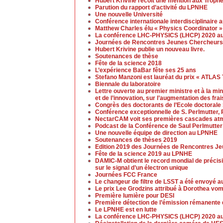
Hubert Krivine recoit une mention aux Trop
Parution du rapport d’activité du LPNHE
Une nouvelle Université
Conférence internationale interdisciplinaire 
Matthew Charles élu « Physics Coordinator » 
La conférence LHC-PHYSICS (LHCP) 2020 aur
Journées de Rencontres Jeunes Chercheurs
Hubert Krivine publie un nouveau livre.
Soutenances de thèse
Fête de la science 2018
L’expérience BaBar fête ses 25 ans
Stefano Manzoni est lauréat du prix « ATLAS
Biennale du laboratoire
Lettre ouverte au premier ministre et à la mi
et de l’innovation, sur l’augmentation des fra
Congrès des doctorants de l’Ecole doctoral
Conférence exceptionnelle de S. Perlmutter, 
NectarCAM voit ses premières cascades at
Podcast de la Conférence de Saul Perlmutter
Une nouvelle équipe de direction au LPNHE
Soutenances de thèses 2019
Edition 2019 des Journées de Rencontres J
Fête de la science 2019 au LPNHE
DAMIC-M obtient le record mondial de précis
sur le signal d’un électron unique
Journées FCC France
Le changeur de filtre de LSST a été envoyé a
Le prix Lee Grodzins attribué à Dorothea vo
Première lumière pour DESI
Première détection de l’émission rémanente 
Le LPNHE est en lutte
La conférence LHC-PHYSICS (LHCP) 2020 aura