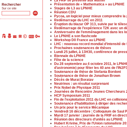
La FRIF se présente aux Master
Présentation de « Mathematica » au LPNHE
Rechercher
Stages de L3 au LPNHE
Sur ce site
Réunion CDU
Pycoa, un logiciel pour mieux comprendre la
Redémarrage du LHC en 2011
Éruption du blazar OP 313, suivie par le tél
Redémarrage de l’expérience T2K avec un dé
Anniversaire de l’emménagement dans les lo
Le LPNHE a son flashcode
Workshop D0 France au LPNHE
LHC : nouveau record mondial d’intensité de
Prochaines soutenances de thèses
Lundi 25 juillet, à 13H30, conférence de pres
Biennale du LPNHE
Fête de la science
Du 28 septembre au 4 octobre 2011, le LPNHE
d’astronomie) pour fêter les 40 ans de l’IN2P3
Soutenance de thèse de Stefania Bordoni
Soutenance de thèse de Jonathan Brown
Décès de Murat Boratav
Neutrinos : un résultat surprenant
Prix Nobel de Physique 2011
Journées de Rencontre Jeunes Chercheurs 
HCP Symposium 2011
Fin de l’exploitation 2011 du LHC en collision
Soutenance d’habilitation à diriger des rech
Un prix pour le service Mécanique
Vendredi 16 décembre : Colloquium de Saul P
Mardi 17 janvier : journée de la FRIF en dir
Réunion des directeurs d’unités au LPNHE
Hubert Krivine, Prix de l’Union rationaliste 2