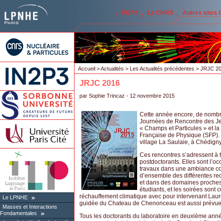
IN2P3
Le CNRS
Autres sites
Accueil
>
Actualités
>
Les Actualités précédentes
> JRJC 2
JRJC 2016
par
Sophie Trincaz
- 12 novembre 2015
Cette année encore, de nombre
Journées de Rencontre des Je
« Champs et Particules » et la
Française de Physique (SFP).
village La Saulaie, à Chédigny 
Ces rencontres s’adressent à t
postdoctorants. Elles sont l’o
travaux dans une ambiance con
d’ensemble des différentes re
et dans des domaines proches
étudiants, et les soirées sont
réchauffement climatique avec pour intervenant Laure
Le LPNHE
guidée du Chateau de Chenonceau est aussi prévue 
Masses et Interactions
Fondamentales
Tous les doctorants du laboratoire en deuxième année