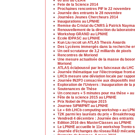
60 ans du CERN
Fete de la Science 2014
Prochaines rencontres PIF le 22 novembre
Journée des entrants le 28 novembre
Journées Jeunes Chercheurs 2014
Inaugurations au LPNHE
Remise du Cristal du CNRS à Patrick Nayma
Renouvellement de la direction du laboratoir
Workshop GRAND au LPNHE
Ecole IDPASC au LPNHE
Kun Liu recoit un ATLAS Thesis Awards
Des Lycéens immergés dans la recherche en
Un oeil scrutateur de 3,2 milliards de pixels
Rencontres de Moriond
Une mesure actualisée de la masse du boso
Moriond
ATLAS éclaboussé par les faisceaux du LHC
Journée thématique sur l’électronique front
LHCb mesure une déviation locale par rappor
Journée IN2P3 consacrée aux dispositifs ins
Exploration de l’Univers : Inauguration de la
Soutenances de Thèse
Un concours « 5 minutes pour ma thèse » a
Fête de la science 2015 au LPNHE
Prix Nobel de Physique 2015
Journee SiPM/PMT au LPNHE
Le « 6th LHCb computing workshop » au LP
T2K parmi les lauréats du prix « Breakthrou
Vendredi 4 décembre : Journée des entrants
Edition 2016 des MasterClasses au LPNHE
Le LPNHE accueille le 11e workshop Trento su
Journée d’échanges du réseau R&D mécaniq