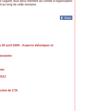
io Giganti, tous deux membre du comité d’organisation
t au long de cette semaine.
8 avril 2009 - Aspects théoriques et
boratoire
nts
 2023
uction de CTA