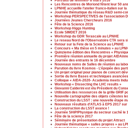
Portraits de femmes- 8 mars 2016
Les Rencontres de Moriond fêtent leur 50 an
LPNHE accueille l’atelier franco-italien sur l
Journée thématique du réseau R&D semi-cond
Workshop PERSPECTIVES de l’association D
Journées Jeunes Chercheurs 2016
Fête de la Science 2016
Workshop Higgs Hunting
Ecole SIMDET 2016
Workshop du GDR Terascale au LPNHE
Le reseau Nord de l’Observatoire CTA sera s
Retour sur la Fete de la Science au LPNHE
Concours « Ma thèse en 5 minutes » au LPN
Quinzieme édition des Rencontres « Physique
Première réunion annuelle du projet AIDAinn
Journée des entrants le 16 décembre
Nouveaux noms de Salles de réunion au labo
Parution du livre Kosmos - L’épopée des part
Un projet original pour pianos de concert d
Sortie du livre Bases et techniques avancées
Colloque « AIDA-2020- Academia meets Indust
Workshop « Dissecting the LHC results »
Giovanni Calderini est élu Président du Cons
Utilisation des ressources de la grille GRIF p
Nouvelle cartographie des objets célestes le
Construction du LSST : une nouvelle étape ma
Nouveaux résultats d’ATLAS à EPS 2017 sur 
La construction du LSST avance !
Journée SHiP/Physique du secteur caché le 
Fête de la science 2017
Séminaire de présentation du projet Attract
Journée thématique « salles propres » au L