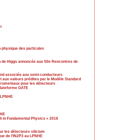
n
e
 physique des particules
n de Higgs annoncée aux 50e Rencontres de
-end associée aux semi-conducteurs
t aux valeurs prédites par le Modèle Standard
trumentaux pour les détecteurs
 plateforme GATE
u LPNHE
NHE
gh in Fundamental Physics » 2016
r les détecteurs silicium
ue de l’IN2P3 au LPNHE