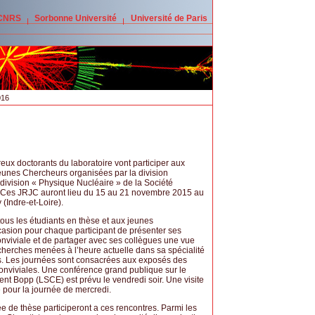
 CNRS
Sorbonne Université
Université de Paris
016
ux doctorants du laboratoire vont participer aux
unes Chercheurs organisées par la division
 division « Physique Nucléaire » de la Société
 Ces JRJC auront lieu du 15 au 21 novembre 2015 au
(Indre-et-Loire).
ous les étudiants en thèse et aux jeunes
ccasion pour chaque participant de présenter ses
viviale et de partager avec ses collègues une vue
cherches menées à l’heure actuelle dans sa spécialité
. Les journées sont consacrées aux exposés des
 conviviales. Une conférence grand publique sur le
nt Bopp (LSCE) est prévu le vendredi soir. Une visite
pour la journée de mercredi.
 de thèse participeront a ces rencontres. Parmi les