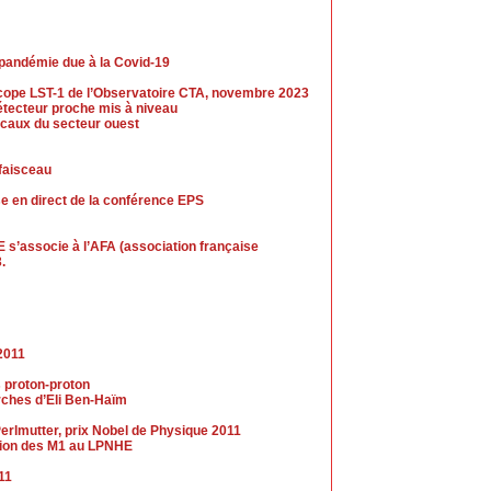
 pandémie due à la Covid-19
escope LST-1 de l’Observatoire CTA, novembre 2023
tecteur proche mis à niveau
caux du secteur ouest
 faisceau
se en direct de la conférence EPS
 s’associe à l’AFA (association française
.
2011
s proton-proton
erches d’Eli Ben-Haïm
erlmutter, prix Nobel de Physique 2011
ection des M1 au LPNHE
011