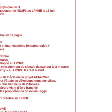
s
a physique du B
ucteur de l’IN2P3 au LPNHE le 16 juin
2I2
itue en Espagne
HE
 et interrogations fondamentales »
ova
ratoire
icules
éveloppé au LPNHE
 en traitement du signal : du capteur à la mesure
ry » au LPNHE les 3 et 4 avril
eil de Décision du projet AIDA-2020
our l’étude du développement des villes.
s plus lumineux de l’Univers
jeure vient d’être franchie
les propriétés du boson de Higgs
11 octobre au LPNHE
PNHE