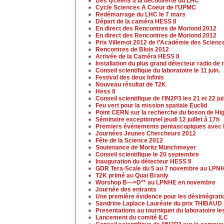
Des lycéens à la découverte du LHC
Cycle Sciences A Coeur de l’UPMC
Redémarrage du LHC le 7 mars
Départ de la caméra HESS II
En direct des Rencontres de Moriond 2012
En direct des Rencontres de Moriond 2012
Prix Villemot 2012 de l’Académie des Scienc
Rencontres de Blois 2012
Arrivée de la Caméra HESS II
Installation du plus grand détecteur radio 
Conseil scientifique du laboratoire le 11 juin.
Festival des deux Infinis
Nouveau résultat de T2K
Hess II
Conseil scientifique de l’IN2P3 les 21 et 22 ju
Feu vert pour la mission spatiale Euclid
Point CERN sur la recherche du boson de Higgs
Séminaire exceptionnel jeudi 12 juillet à 17h
Premiers événements pentascopiques avec l
Journées Jeunes Chercheurs 2012
Fête de la Science 2012
Soutenance de Moritz Münchmeyer
Conseil scientifique le 20 septembre
Inauguration du détecteur HESS II
GDR Tera-Scale du 5 au 7 novembre au LPN
T2K primé au Quai Branly
Worshop B—>D** au LPNHE en novembre
Journée des entrants
Une première évidence pour les désintégrat
Sandrine Laplace Lauréate du prix THIBAUD
Presentations au tourniquet du laboratoire l
Lancement du comité ILC