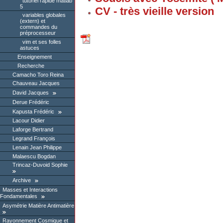
tutoriel rapide matlab
5
CV - très vieille version
variables globales
(extern) et
commandes du
préprocesseur
vim et ses folles
astuces
Enseignement
Recherche
Camacho Toro Reina
Chauveau Jacques
David Jacques
Derue Frédéric
Kapusta Frédéric
Lacour Didier
Laforge Bertrand
Legrand François
Lenain Jean Philippe
Malaescu Bogdan
Trincaz-Duvoid Sophie
Archive
Masses et Interactions
Fondamentales
Asymétrie Matière Antimatière
Rayonnement Cosmique et