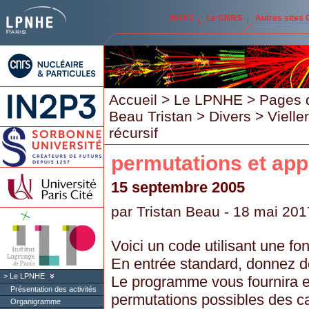
IN2P3
Le CNRS
Autres sites
Accueil
>
Le LPNHE
>
Pages 
Beau Tristan
>
Divers
>
Vielle
récursif
permutations et appe
15 septembre 2005
par
Tristan Beau
- 18 mai 201
Voici un code utilisant une fon
En entrée standard, donnez de
Le LPNHE
Le programme vous fournira en
Présentation des activités
permutations possibles des car
Organigramme