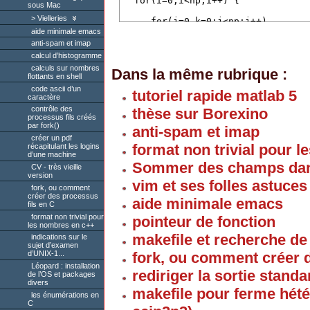
sous Mac
Vielleries
aide minimale emacs
anti-spam et imap
calcul d’histogramme
calculs sur nombres
Dans la même rubrique :
flottants en shell
code ascii d’un
tutoriel rapide matlab 5
caractère
contrôle des
thèse sur Borexino
processus fils créés
par fork()
anti-spam et imap
créer un pdf
format non trivial pour 
récapitulant les logins
d’une machine
Sommer des champs dans
CV - très vieille
version
vim et ses folles astuces
fork, ou comment
créer des processus
aide minimale emacs
fils en C
format non trivial pour
pointeur de fonction
les nombres en c++
makefile et recherche d
indications sur le
sujet d’examen
fork, ou comment créer d
d’UNIX-1...
Léopard : installation
rediriger la sortie standa
de l’OS et packages
divers
makefile pour ferme hété
les énumérations en
C