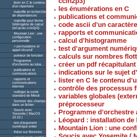
ccin2p3)
lister en C le contenu
d’un répertoire
les énumérations en C
makefile et recherche
publications et communi
de dépendances
makefile pour ferme
code ascii d’un caractèr
hétérogène de calcul
(tel qu’au ccin2p3)
rapports et communicati
Mountain Lion : une
configuration
calcul d’histogramme
personnelle
permutations et
test d’argument numériq
appel récursif
calculs sur nombres flott
pointeur de fonction
Programme
créer un pdf récapitulan
d’orchestre au tuba...
publications et
indications sur le sujet 
communications
lister en C le contenu d’
rapports et
communications
internes
contrôle des processus fi
rediriger la sortie
variables globales (ext
standard de Minuit
Sommer des champs
préprocesseur
dans un fichier
Soucis avec
Programme d’orchestre a
Yosemite ( MacOS
10.10 )
Léopard : installation de
test d’argument
Mountain Lion : une conf
numérique entier
thèse sur Borexino
Soucis avec Yosemite ( 