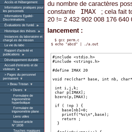
du nombre de caractères poss
Accès et Hébergement
Informations pratiques pour
IMAX
constante
; cela fait
les personnels
Informations Egalité-
20 != 2 432 902 008 176 640 0
Discriminations
Évaluations de l’unité
lancement :
Historique des thèses
Instances du laboratoire et
$ gcc perm.c
chargé.es de mission
$ echo "abcd" | ./a.out
La vie du labo
Rapport d’activité et
publications
Développement durable
Accueil d’entrants et de
visiteurs
Pages du personnel
permanent
Beau Tristan
Divers
Formulaire de
trigonométrie
hyperbolique
Formulaire de
trigonométrie plane
Liens utiles
Nouvel article
N° 1838
Touches magiques