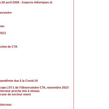
8 avril 2009 - Aspects théoriques et
boratoire
nts
 2023
uction de CTA
 pandémie due à la Covid-19
escope LST-1 de l’Observatoire CTA, novembre 2023
tecteur proche mis à niveau
caux du secteur ouest
 faisceau