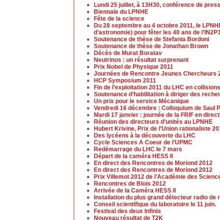
Lundi 25 juillet, à 13H30, conférence de pres
Biennale du LPNHE
Fête de la science
Du 28 septembre au 4 octobre 2011, le LPNHE
d’astronomie) pour fêter les 40 ans de l’IN2P3
Soutenance de thèse de Stefania Bordoni
Soutenance de thèse de Jonathan Brown
Décès de Murat Boratav
Neutrinos : un résultat surprenant
Prix Nobel de Physique 2011
Journées de Rencontre Jeunes Chercheurs 
HCP Symposium 2011
Fin de l’exploitation 2011 du LHC en collision
Soutenance d’habilitation à diriger des rech
Un prix pour le service Mécanique
Vendredi 16 décembre : Colloquium de Saul P
Mardi 17 janvier : journée de la FRIF en dir
Réunion des directeurs d’unités au LPNHE
Hubert Krivine, Prix de l’Union rationaliste 2
Des lycéens à la découverte du LHC
Cycle Sciences A Coeur de l’UPMC
Redémarrage du LHC le 7 mars
Départ de la caméra HESS II
En direct des Rencontres de Moriond 2012
En direct des Rencontres de Moriond 2012
Prix Villemot 2012 de l’Académie des Scienc
Rencontres de Blois 2012
Arrivée de la Caméra HESS II
Installation du plus grand détecteur radio 
Conseil scientifique du laboratoire le 11 juin.
Festival des deux Infinis
Nouveau résultat de T2K