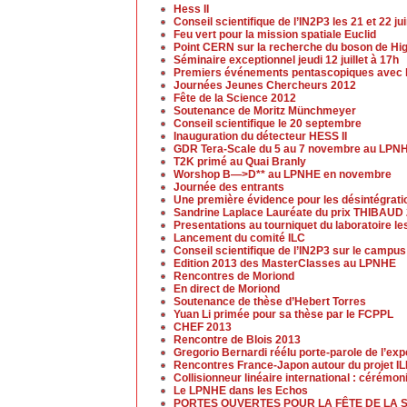
Hess II
Conseil scientifique de l’IN2P3 les 21 et 22 ju
Feu vert pour la mission spatiale Euclid
Point CERN sur la recherche du boson de Higgs
Séminaire exceptionnel jeudi 12 juillet à 17h
Premiers événements pentascopiques avec l
Journées Jeunes Chercheurs 2012
Fête de la Science 2012
Soutenance de Moritz Münchmeyer
Conseil scientifique le 20 septembre
Inauguration du détecteur HESS II
GDR Tera-Scale du 5 au 7 novembre au LPN
T2K primé au Quai Branly
Worshop B—>D** au LPNHE en novembre
Journée des entrants
Une première évidence pour les désintégrat
Sandrine Laplace Lauréate du prix THIBAUD
Presentations au tourniquet du laboratoire l
Lancement du comité ILC
Conseil scientifique de l’IN2P3 sur le campu
Edition 2013 des MasterClasses au LPNHE
Rencontres de Moriond
En direct de Moriond
Soutenance de thèse d’Hebert Torres
Yuan Li primée pour sa thèse par le FCPPL
CHEF 2013
Rencontre de Blois 2013
Gregorio Bernardi réélu porte-parole de l’ex
Rencontres France-Japon autour du projet I
Collisionneur linéaire international : cérémo
Le LPNHE dans les Echos
PORTES OUVERTES POUR LA FÊTE DE LA 