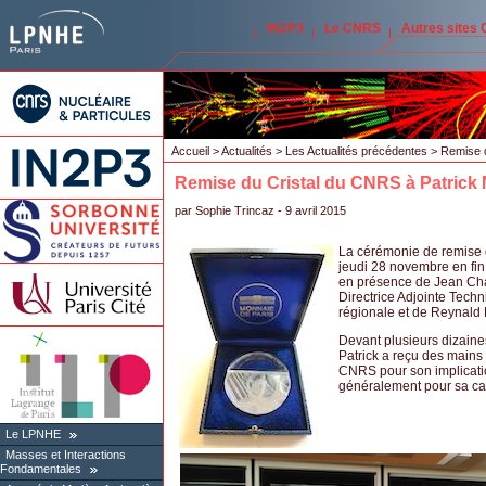
IN2P3
Le CNRS
Autres sites
Accueil
>
Actualités
>
Les Actualités précédentes
> Remise d
Remise du Cristal du CNRS à Patric
par
Sophie Trincaz
- 9 avril 2015
La cérémonie de remise 
jeudi 28 novembre en fin
en présence de Jean Cha
Directrice Adjointe Tech
régionale et de Reynald 
Devant plusieurs dizaine
Patrick a reçu des mains 
CNRS pour son implicati
généralement pour sa car
Le LPNHE
Masses et Interactions
Fondamentales