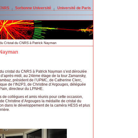
 CNRS
Sorbonne Université
Université de Paris
u Cristal du CNRS à Patrick Nayman
k Nayman
du cristal du CNRS à Patrick Nayman s’est déroulée
 d’après-midi, au 24ème étage de la tour Zamansky,
mbaz, président de l’UPMC, de Catherine Clerc,
nique de l’IN2P3, de Christine d’Argouges, déléguée
Pain, directeur du LPNHE.
s de collègues et amis réunis pour cette occasion,
de Christine d’Argouges la médaille de cristal du
on dans le développement de la caméra HESS et plus
rière.