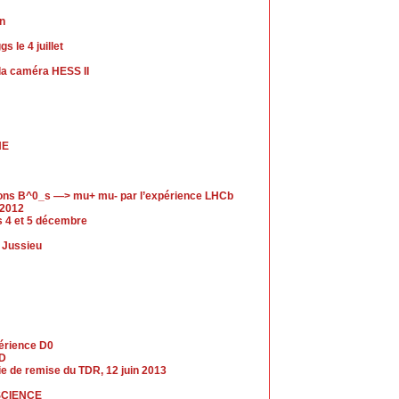
in
 le 4 juillet
a caméra HESS II
HE
ions B^0_s —> mu+ mu- par l’expérience LHCb
 2012
es 4 et 5 décembre
s Jussieu
périence D0
LD
nie de remise du TDR, 12 juin 2013
SCIENCE