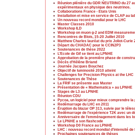
Réunion plénière du GDR NEUTRINO du 27 au 2
expérimentaux en physique des neutrinos.
Collaborations France - Etats Unis
Installation et mise en service de CLAP au la
Un nouveau record mondial pour le LHC
Master Classes 2010
Workshop ILD
Workshop on muon g-2 and EDM measureme
Rencontres de Blois, 15-20 Juillet 2010
Matthew Charles lauréat du prix Joliot-Curie
Départ du CHADAC pour le CCIN2P3
Soutenances de thèse 2022
L’Ecole de Gif se tient au LPNHE
Approbation de la première phase de constr
Décès d’Hélène Briand
Journée Jacques Bouchez
Objectif de luminosité 2010 atteint
Challenges for Precision Physics at the LHC
Soutenances de Thèse
La FRIF se présente aux Master
Présentation de « Mathematica » au LPNHE
Stages de L3 au LPNHE
Réunion CDU
Pycoa, un logiciel pour mieux comprendre la
Redémarrage du LHC en 2011
Éruption du blazar OP 313, suivie par le tél
Redémarrage de l’expérience T2K avec un dé
Anniversaire de l’emménagement dans les lo
Le LPNHE a son flashcode
Workshop D0 France au LPNHE
LHC : nouveau record mondial d’intensité de
Prochaines soutenances de thèses