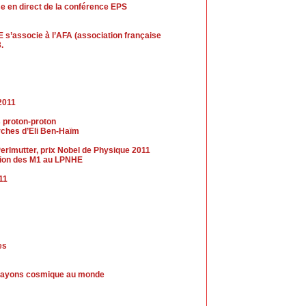
se en direct de la conférence EPS
 s’associe à l’AFA (association française
.
2011
s proton-proton
erches d’Eli Ben-Haïm
erlmutter, prix Nobel de Physique 2011
ection des M1 au LPNHE
011
es
de rayons cosmique au monde