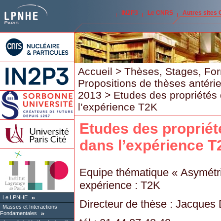
IN2P3
Le CNRS
Autres sites
Accueil
>
Thèses, Stages, Fo
Propositions de thèses antéri
2013
> Etudes des propriétés 
l’expérience T2K
Etudes des propriét
dans l’expérience T
Equipe thématique « Asymétri
expérience : T2K
Le LPNHE
Directeur de thèse : Jacque
Masses et Interactions
Fondamentales