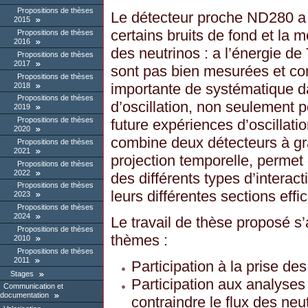
Propositions de thèses
Le détecteur proche ND280 a a
2015
certains bruits de fond et la 
Propositions de thèses
2016
des neutrinos : a l’énergie de
Propositions de thèses
2017
sont pas bien mesurées et co
Propositions de thèses
importante de systématique 
2018
Propositions de thèses
d’oscillation, non seulement 
2019
Propositions de thèses
future expériences d’oscillati
2020
combine deux détecteurs à gra
Propositions de thèses
2021
projection temporelle, permet d
Propositions de thèses
2022
des différents types d’interac
Propositions de thèses
leurs différentes sections effi
2023
Propositions de thèses
2024
Le travail de thèse proposé s’
Propositions de thèses
thèmes :
2010
Propositions de thèses
2011
Participation à la prise d
Stages
Participation aux analyses
Communication et
documentation
contraindre le flux des ne