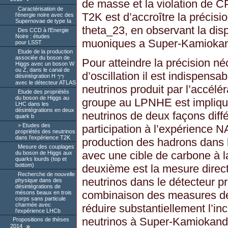
de masse et la violation de C
Caractérisation de
T2K est d’accroître la précisi
l’énergie noire avec des
Supernovae de type Ia
theta_23, en observant la disp
Des CCD à l’Energie
Noire : études
muoniques a Super-Kamioka
pour LSST
Etude de la production
associée du boson de
Pour atteindre la précision n
Higgs avec un boson W
ou Z, dans le canal de
d’oscillation il est indispensa
désintégration H
γ
γ
γ
γ
avec le détecteur ATLAS
neutrinos produit par l’accél
Etude des propriétés
du boson de Higgs au
groupe au LPNHE est impliqu
LHC dans les
désintégrations en deux
neutrinos de deux façons diffé
quark b
Etudes des
participation à l’expérience
propriétés des neutrinos
dans l’expérience T2K
production des hadrons dans l
Mesure des couplages
avec une cible de carbone à 
du boson de Higgs aux
quarks lourds (top et
bottom)
deuxième est la mesure direct
Recherche de nouvelle
neutrinos dans le détecteur 
physique dans des
désintégrations de
combinaison des measures d
mésons beaux en trois
corps sans particule
charmée avec
réduire substantiellement l’inc
l’expérience LHCb
neutrinos à Super-Kamiokand
Propositions de thèses
2014