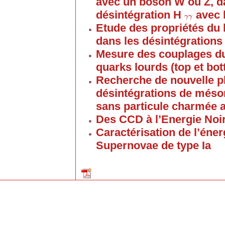
avec un boson W ou Z, da
désintégration H
avec 
γ
γ
γ
γ
Etude des propriétés du
dans les désintégrations
Mesure des couplages d
quarks lourds (top et bo
Recherche de nouvelle p
désintégrations de méso
sans particule charmée 
Des CCD à l’Energie Noi
Caractérisation de l’éner
Supernovae de type Ia