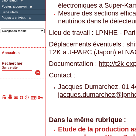
Valorisation
électroniques à Super-Ka
Postes à pourvoir
Mesure des sections effic
Liens utiles
Pages archivées
neutrinos dans le détecteu
Lieu de travail : LPNHE - Pari
Déplacements éventuels : shif
T2K a J-PARC (Japon) et N
Annuaires
Documentation :
http://t2k-ex
Rechercher
Sur ce site
Contact :
Jacques Dumarchez, 01 44
jacques.dumarchez
@
lpnhe
Dans la même rubrique :
Etude de la production 