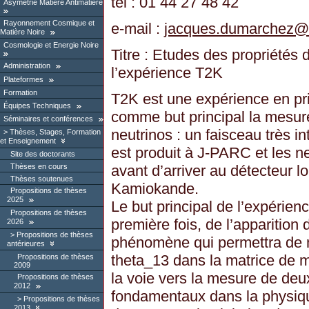
tél : 01 44 27 48 42
Asymétrie Matière Antimatière
Rayonnement Cosmique et
e-mail :
jacques.dumarchez
@
Matière Noire
Cosmologie et Energie Noire
Titre : Etudes des propriétés
Administration
l’expérience T2K
Plateformes
Formation
T2K est une expérience en p
Équipes Techniques
comme but principal la mesure
Séminaires et conférences
neutrinos : un faisceau très 
Thèses, Stages, Formation
et Enseignement
est produit à J-PARC et les n
Site des doctorants
Thèses en cours
avant d’arriver au détecteur l
Thèses soutenues
Kamiokande.
Propositions de thèses
2025
Le but principal de l’expérien
Propositions de thèses
première fois, de l’apparition
2026
Propositions de thèses
phénomène qui permettra de m
antérieures
theta_13 dans la matrice de m
Propositions de thèses
2009
la voie vers la mesure de deu
Propositions de thèses
2012
fondamentaux dans la physique
Propositions de thèses
2013