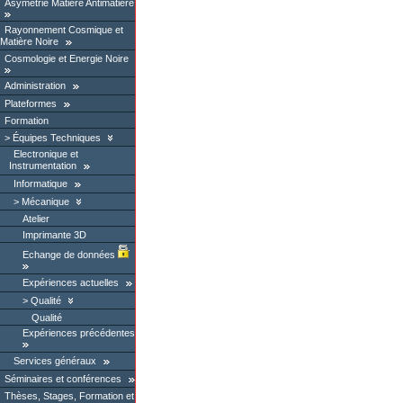
Asymétrie Matière Antimatière
Rayonnement Cosmique et
Matière Noire
Cosmologie et Energie Noire
Administration
Plateformes
Formation
Équipes Techniques
Electronique et
Instrumentation
Informatique
Mécanique
Atelier
Imprimante 3D
Echange de données
Expériences actuelles
Qualité
Qualité
Expériences précédentes
Services généraux
Séminaires et conférences
Thèses, Stages, Formation et