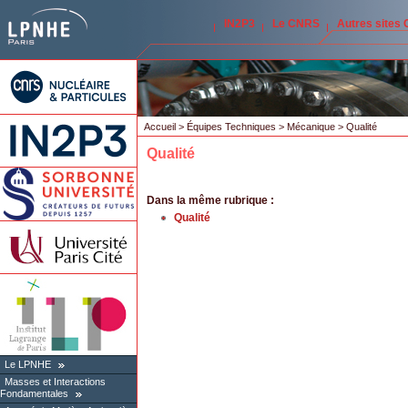
IN2P3
Le CNRS
Autres sites
Accueil
>
Équipes Techniques
>
Mécanique
> Qualité
Qualité
Dans la même rubrique :
Qualité
Le LPNHE
Masses et Interactions
Fondamentales