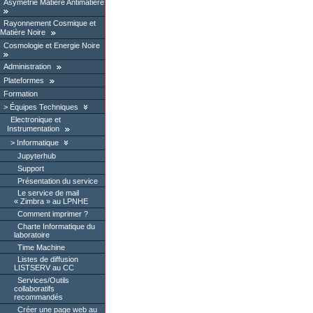
Asymétrie Matière Antimatière
Rayonnement Cosmique et
Matière Noire
Cosmologie et Energie Noire
Administration
Plateformes
Formation
Équipes Techniques
Electronique et
Instrumentation
Informatique
Jupyterhub
Support
Présentation du service
Le service de mail
« Zimbra » au LPNHE
Comment imprimer ?
Charte Informatique du
laboratoire
Time Machine
Listes de diffusion
LISTSERV au CC
Services/Outils
collaboratifs
recommandés
Créer une page web au