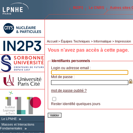
IN2P3
Le CNRS
Autres sites
Accueil
>
Équipes Techniques
>
Informatique
> Impression
Vous n’avez pas accès à cette page.
Identifiants personnels
Login ou adresse email :
Mot de passe :
mot de passe oublié ?
Rester identifié quelques jours
Le LPNHE
Masses et Interactions
Fondamentales