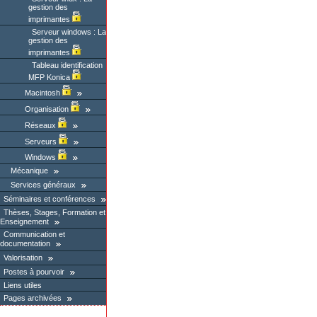
gestion des
imprimantes
Serveur windows : La
gestion des
imprimantes
Tableau identification
MFP Konica
Macintosh
Organisation
Réseaux
Serveurs
Windows
Mécanique
Services généraux
Séminaires et conférences
Thèses, Stages, Formation et
Enseignement
Communication et
documentation
Valorisation
Postes à pourvoir
Liens utiles
Pages archivées