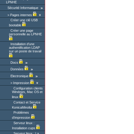
LPNHE
Sécurité Informatique
Pages internes
Créer une clé USB
bootable
Créer une page
personnelle au LPNHE
Installation d’une
authentification LDAP
sur un poste de travail
Docs
Données
Electronique
Impression
Configuration clients
Windows, Mac OS et
linux
Contact et Service
KonicaMinolta
Problèmes
d’impression
Serveur linux :
Installation cups
Serveur linux : La