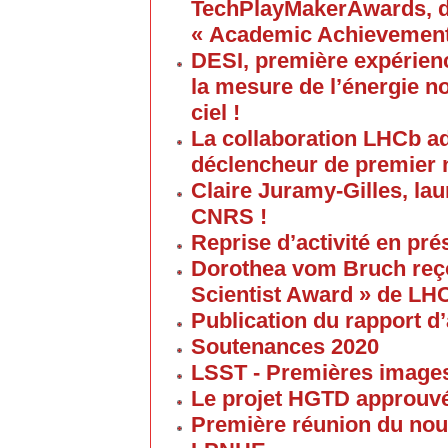
TechPlayMakerAwards, da
« Academic Achievement
DESI, première expérien
la mesure de l’énergie no
ciel !
La collaboration LHCb a
déclencheur de premier 
Claire Juramy-Gilles, lau
CNRS !
Reprise d’activité en pré
Dorothea vom Bruch reço
Scientist Award » de LH
Publication du rapport d’
Soutenances 2020
LSST - Premières images 
Le projet HGTD approuv
Première réunion du nouv