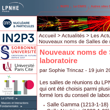
IN2P3
Le CNRS
Autres sites
Accueil
>
Actualités
>
Les Act
Nouveaux noms de Salles de r
Nouveaux noms de S
laboratoire
par
Sophie Trincaz
- 19 juin 
Les salles de réunions du L
qui ont été choisis parmi plus
formé lors du conseil de labo
Le LPNHE
Salle Gamma (1213-1-18)
Masses et Interactions
Fondamentales