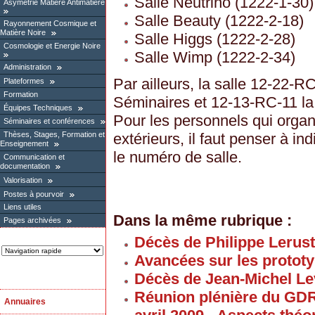
Salle Neutrino (1222-1-30)
Asymétrie Matière Antimatière
Salle Beauty (1222-2-18)
Rayonnement Cosmique et
Matière Noire
Salle Higgs (1222-2-28)
Cosmologie et Energie Noire
Salle Wimp (1222-2-34)
Administration
Par ailleurs, la salle 12-22-R
Plateformes
Formation
Séminaires et 12-13-RC-11 la
Équipes Techniques
Pour les personnels qui orga
Séminaires et conférences
extérieurs, il faut penser à i
Thèses, Stages, Formation et
Enseignement
le numéro de salle.
Communication et
documentation
Valorisation
Postes à pourvoir
Liens utiles
Dans la même rubrique :
Pages archivées
Décès de Philippe Lerus
Avancées sur les proto
Décès de Jean-Michel Le
Réunion plénière du GD
Annuaires