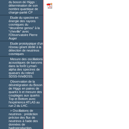
du boson de Higgs :
détermination de son
nombre quantique de
charge-parité CP
Etude du spectre en
énergie des rayons
cosmiques du
“deuxième genou” à la
“cheville” avec
l’Observatoire Pierre
Auger
Etude prototypique d’un
réseau géant dédié à la
détection de neutrinos
cosmiques
Mesure des oscillations
acoustiques de baryons
dans la forêt Lyman-
alpha des spectres de
quasars du relevé
SDSS-IV/eBOSS.
Observation de la
désintégration du Boson
de Higgs en paires de
quarks b et mesure des
couplages aux quarks
Top et Bottom avec
l’expérience ATLAS au
run 2 du LHC.
Oscillations de
neutrinos : prédiction
précise des flux de
neutrinos à l’aide des
données de
hadroproduction.