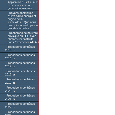
Application à T2K et aux
expériences de la
génération suivante
Rayons cosmiques
d’ultra haute énergie et
origine de la
« cheville » : Que nous
disent les anisotropies à
grandes échelles.
Recherche de nouvelle
physique au LHC avec
photons reconstruits
dans l’expérience ATLAS
Propositions de thèses
2015
Propositions de thèses
2016
Propositions de thèses
2017
Propositions de thèses
2018
Propositions de thèses
2019
Propositions de thèses
2020
Propositions de thèses
2021
Propositions de thèses
2022
Propositions de thèses