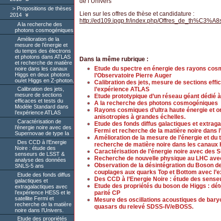
de l’Univers
Propositions de thèses
Lien sur les offres de thèse et candidature :
2014
http://ed109.ipgp.fr/index.php/Offres_de_th%C3%A8
A la recherche des
photons cosmogéniques
Amélioration de la
mesure de l’énergie et
du temps des électrons
et photons dans ATLAS
Dans la même rubrique :
et recherche de matière
Etude du spectre en énergie des rayons cos
noire dans les canaux
Higgs en deux photons
l’Observatoire Pierre Auger
ou/et Higgs en Z-photon.
Calibration des jets, mesure de sections eff
l’expérience ATLAS
Calibration des jets,
mesure de sections
Etude prototypique d’un réseau géant dédié à
efficaces et tests du
A la recherche des photons cosmogéniques
Modèle Standard dans
Rayons cosmiques d’ultra haute énergie et ori
l’expérience ATLAS
anisotropies à grandes échelles.
Caractérisation de
Etude des fonds diffus galactiques et extraga
l’énergie noire avec des
Fermi et recherche de la matière noire dans l
Supernovae de type Ia
Amélioration de la mesure de l’énergie et d
Des CCD à l’Energie
recherche de matière noire dans les canaux 
Noire : étude des
Caractérisation de l’énergie noire avec des 
senseurs de LSST &
Recherche de nouvelle physique au LHC avec
analyse des données
Observation de la désintégration du Boson d
SNLS-5 ans
couplages aux quarks Top et Bottom avec l’
Etude des fonds diffus
Des CCD à l’Energie Noire : étude des sen
galactiques et
Etude des propriétés du boson de Higgs : dé
extragalactiques avec
l’expérience HESS et le
parité CP
satellite Fermi et
Mesure des oscillations acoustiques de bary
recherche de la matière
quasars du relevé SDSS-IV/eBOSS.
noire dans l’Univers.
Etude des propriétés