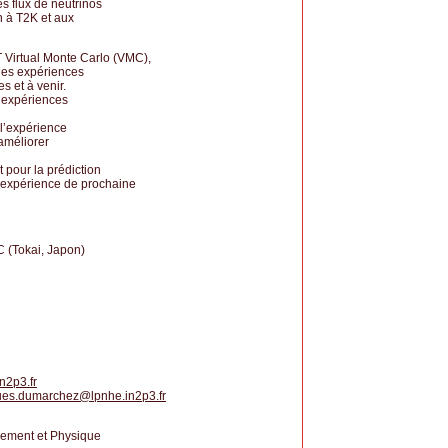
es flux de neutrinos
n à T2K et aux
 Virtual Monte Carlo (VMC),
 les expériences
s et à venir.
s expériences
 l’expérience
 améliorer
 pour la prédiction
(expérience de prochaine
 (Tokai, Japon)
n2p3.fr
ues.dumarchez
@
lpnhe.in2p3.fr
nnement et Physique