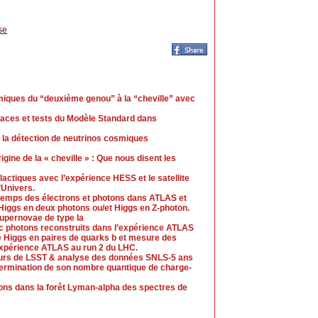
se
miques du “deuxième genou” à la “cheville” avec
icaces et tests du Modèle Standard dans
 la détection de neutrinos cosmiques
gine de la « cheville » : Que nous disent les
lactiques avec l’expérience HESS et le satellite
’Univers.
u temps des électrons et photons dans ATLAS et
Higgs en deux photons ou/et Higgs en Z-photon.
Supernovae de type Ia
 photons reconstruits dans l’expérience ATLAS
e Higgs en paires de quarks b et mesure des
expérience ATLAS au run 2 du LHC.
seurs de LSST & analyse des données SNLS-5 ans
termination de son nombre quantique de charge-
ons dans la forêt Lyman-alpha des spectres de