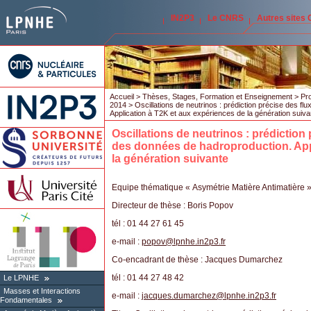
IN2P3
Le CNRS
Autres sites
Accueil
>
Thèses, Stages, Formation et Enseignement
>
Pro
2014
> Oscillations de neutrinos : prédiction précise des fl
Application à T2K et aux expériences de la génération suiva
Oscillations de neutrinos : prédiction 
des données de hadroproduction. App
la génération suivante
Equipe thématique « Asymétrie Matière Antimatière 
Directeur de thèse : Boris Popov
tél : 01 44 27 61 45
e-mail :
popov
@
lpnhe.in2p3.fr
Co-encadrant de thèse : Jacques Dumarchez
tél : 01 44 27 48 42
Le LPNHE
Masses et Interactions
e-mail :
jacques.dumarchez
@
lpnhe.in2p3.fr
Fondamentales