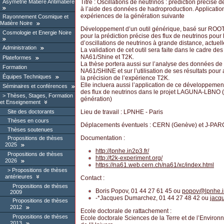
Asymétrie Matière Antimatière
Titre : Oscillations de neutrinos : prédiction précise d
à l’aide des données de hadroproduction. Applicatio
expériences de la génération suivante
Rayonnement Cosmique et
Matière Noire
Développement d’un outil générique, basé sur ROOT
Cosmologie et Energie Noire
pour la prédiction précise des flux de neutrinos pour
d’oscillations de neutrinos à grande distance, actuelle
Administration
La validation de cet outil sera faite dans le cadre de
NA61/Shine et T2K.
Plateformes
La thèse portera aussi sur l’analyse des données de
Formation
NA61/SHINE et sur l’utilisation de ses résultats pour
Équipes Techniques
la précision de l’expérience T2K.
Elle incluera aussi l’application de ce développement
Séminaires et conférences
des flux de neutrinos dans le projet LAGUNA-LBNO 
Thèses, Stages, Formation
génération)
et Enseignement
Site des doctorants
Lieu de travail : LPNHE - Paris
Thèses en cours
Déplacements éventuels : CERN (Genève) et J-PARC
Thèses soutenues
Documentation :
Propositions de thèses
2025
http://lpnhe.in2p3.fr/
Propositions de thèses
http://t2k-experiment.org/
2026
https://na61.web.cern.ch/na61/xc/index.html
Propositions de thèses
antérieures
Contact :
Propositions de thèses
Boris Popov, 01 44 27 61 45 ou
popov
@
lpnhe.i
2009
-*Jacques Dumarchez, 01 44 27 48 42 ou
jacq
Propositions de thèses
2012
Ecole doctorale de rattachement :
Propositions de thèses
Ecole doctorale Sciences de la Terre et de l’Enviro
2013