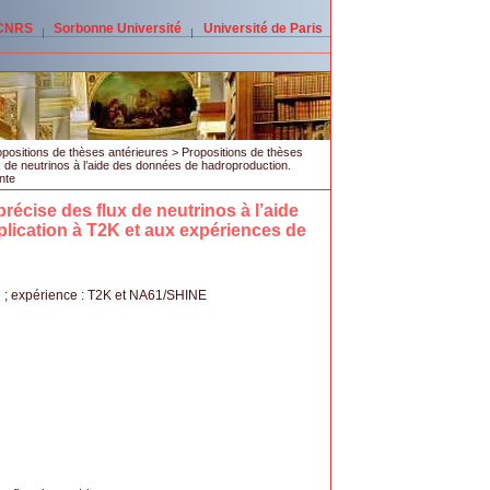
 CNRS
Sorbonne Université
Université de Paris
positions de thèses antérieures
>
Propositions de thèses
ux de neutrinos à l’aide des données de hadroproduction.
nte
précise des flux de neutrinos à l’aide
lication à T2K et aux expériences de
» ; expérience : T2K et NA61/SHINE