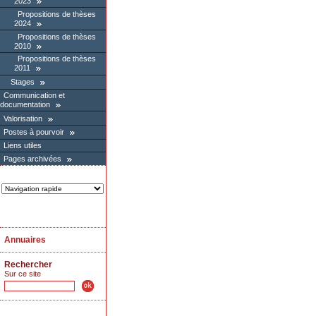
2023
Propositions de thèses
2024
Propositions de thèses
2010
Propositions de thèses
2011
Stages
Communication et
documentation
Valorisation
Postes à pourvoir
Liens utiles
Pages archivées
Annuaires
Rechercher
Sur ce site