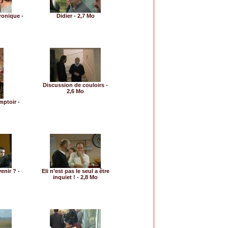
ronique -
Didier - 2,7 Mo
Discussion de couloirs -
2,6 Mo
mptoir -
venir ? -
Eli n’est pas le seul a être
inquiet ! - 2,8 Mo