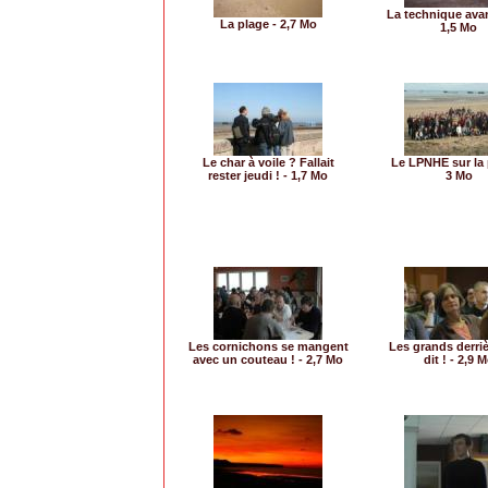
La technique avan
La plage - 2,7 Mo
1,5 Mo
Le char à voile ? Fallait
Le LPNHE sur la 
rester jeudi ! - 1,7 Mo
3 Mo
Les cornichons se mangent
Les grands derriè
avec un couteau ! - 2,7 Mo
dit ! - 2,9 