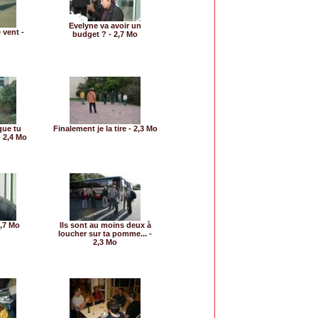
Evelyne va avoir un
 vent -
budget ? - 2,7 Mo
que tu
Finalement je la tire - 2,3 Mo
 2,4 Mo
,7 Mo
Ils sont au moins deux à
loucher sur ta pomme... -
2,3 Mo