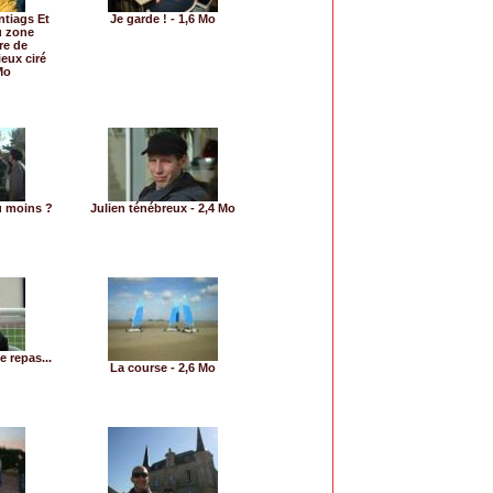
ntiags Et
Je garde ! - 1,6 Mo
u zone
re de
eux ciré
Mo
u moins ?
Julien ténébreux - 2,4 Mo
e repas...
La course - 2,6 Mo