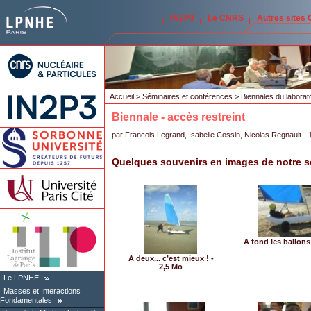
IN2P3
Le CNRS
Autres sites
Accueil
>
Séminaires et conférences
>
Biennales du laborat
Biennale - accès restreint
par
Francois Legrand
,
Isabelle Cossin
,
Nicolas Regnault
- 
Quelques souvenirs en images de notre sé
A fond les ballons
A deux... c’est mieux ! -
2,5 Mo
Le LPNHE
Masses et Interactions
Fondamentales