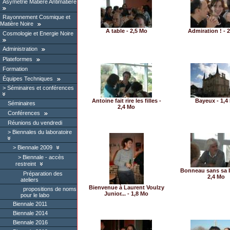
Asymétrie Matière Antimatière
Rayonnement Cosmique et
Matière Noire
A table - 2,5 Mo
Admiration ! - 
Cosmologie et Energie Noire
Administration
Plateformes
Formation
Équipes Techniques
Séminaires et conférences
Antoine fait rire les filles -
Bayeux - 1,4
Séminaires
2,4 Mo
Conférences
Réunions du vendredi
Biennales du laboratoire
Biennale 2009
Biennale - accès
restreint
Bonneau sans sa b
Préparation des
2,4 Mo
ateliers
Bienvenue à Laurent Voulzy
propositions de noms
Junior... - 1,8 Mo
pour le labo
Biennale 2011
Biennale 2014
Biennale 2016