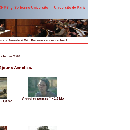
 CNRS
Sorbonne Université
Université de Paris
oire
>
Biennale 2009
> Biennale - accès restreint
19 février 2010
jour à Asnelles.
A quoi tu penses ? - 2,5 Mo
 - 1,8 Mo