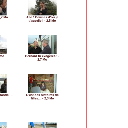
2,7 Mo
Allo ! Devines d’où je
t’appelle ! - 2,5 Mo
 Mo
Bernard tu exagères ! -
2,7 Mo
ande ! -
C’est des histoires de
filles.... - 2,3 Mo