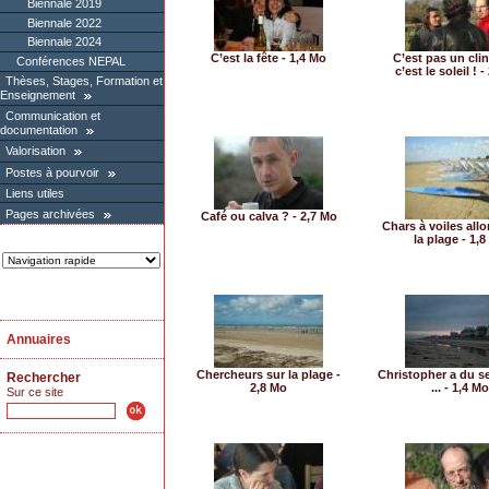
Biennale 2019
Biennale 2022
Biennale 2024
C’est la fête - 1,4 Mo
C’est pas un clin
Conférences NEPAL
c’est le soleil ! 
Thèses, Stages, Formation et
Enseignement
Communication et
documentation
Valorisation
Postes à pourvoir
Liens utiles
Pages archivées
Café ou calva ? - 2,7 Mo
Chars à voiles all
la plage - 1,
Annuaires
Chercheurs sur la plage -
Christopher a du se
Rechercher
2,8 Mo
... - 1,4 Mo
Sur ce site