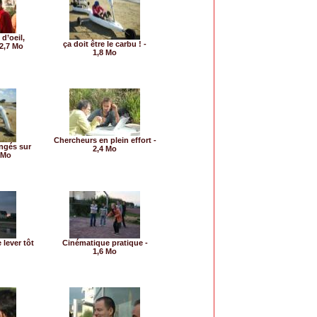
 d’oeil,
ça doit être le carbu ! -
- 2,7 Mo
1,8 Mo
Chercheurs en plein effort -
ongés sur
2,4 Mo
8 Mo
 lever tôt
Cinématique pratique -
1,6 Mo