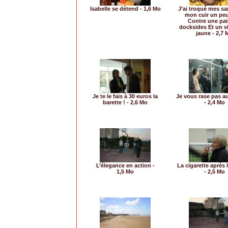
Isabelle se détend - 1,6 Mo
J’ai troqué mes sa
mon cuir un pe
Contre une pai
docksides Et un vi
jaune - 2,7 
Je te le fais à 30 euros la
Je vous rase pas a
barette ! - 2,6 Mo
- 2,4 Mo
L’élegance en action -
La cigarette après l
1,5 Mo
- 2,5 Mo