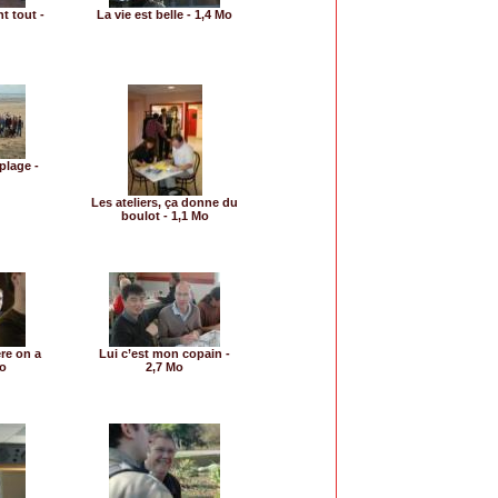
t tout -
La vie est belle - 1,4 Mo
plage -
Les ateliers, ça donne du
boulot - 1,1 Mo
re on a
Lui c’est mon copain -
Mo
2,7 Mo