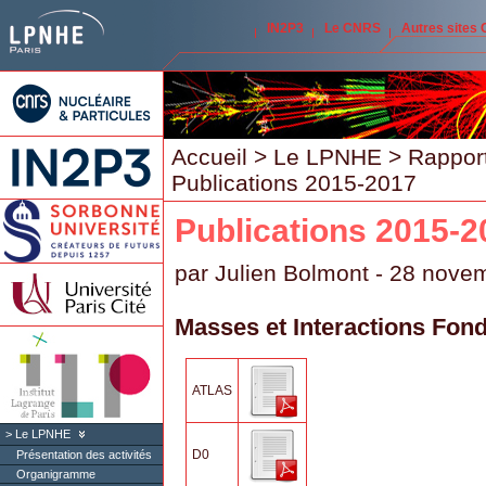
IN2P3
Le CNRS
Autres sites
Accueil
>
Le LPNHE
>
Rapport
Publications 2015-2017
Publications 2015-2
par
Julien Bolmont
- 28 nove
Masses et Interactions Fon
ATLAS
Le LPNHE
D0
Présentation des activités
Organigramme