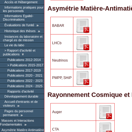
Accès et Hébergement
Asymétrie Matière-Antimati
Informations pratiques pour
les personnels
Informations Egalité-
Discriminations
Évaluations de l’unité
BABAR
Historique des thèses
Instances du laboratoire et
chargé.es de mission
LHCb
La vie du labo
Rapport d’activité et
publications
Publications 2012-2014
Neutrinos
Publications 2015-2017
Publications 2017-2019
Publications 2020 - 2021
PMPP, SHiP
Publications 2022 - 2023
Publications 2024 - 2025
Rapports d’activité
Rayonnement Cosmique et M
Développement durable
Accueil d’entrants et de
visiteurs
Pages du personnel
Auger
permanent
Masses et Interactions
Fondamentales
CTA
Asymétrie Matière Antimatière