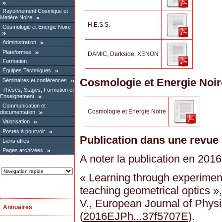
Rayonnement Cosmique et
Matière Noire
H.E.S.S.
Cosmologie et Energie Noire
Administration
Plateformes
DAMIC, Darkside, XENON
Formation
Équipes Techniques
Cosmologie et Energie Noir
Séminaires et conférences
Thèses, Stages, Formation et
Enseignement
Communication et
Cosmologie et Energie Noire
documentation
Valorisation
Postes à pourvoir
Publication dans une revue
Liens utiles
Pages archivées
A noter la publication en 2016
« Learning through experiment
teaching geometrical optics »,
V., European Journal of Phys
Annuaires
(
2016EJPh...37f5707E
).