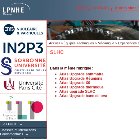
IN2P3
Le CNRS
Autres sites
Accueil
>
Équipes Techniques
>
Mécanique
>
Expériences a
SLHC
Dans la même rubrique :
Atlas Upgrade sommaire
Atlas Upgrade Réunions
Atlas Upgrade X0
Atlas Upgrade thermique
Atlas upgrade SLHC
Atlas Upgrade banc de test
Le LPNHE
Masses et Interactions
Fondamentales