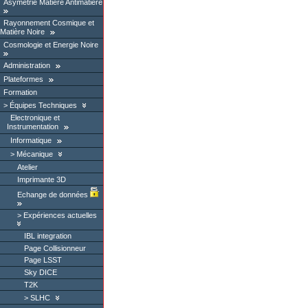
Asymétrie Matière Antimatière
Rayonnement Cosmique et
Matière Noire
Cosmologie et Energie Noire
Administration
Plateformes
Formation
Équipes Techniques
Electronique et
Instrumentation
Informatique
Mécanique
Atelier
Imprimante 3D
Echange de données
Expériences actuelles
IBL integration
Page Collisionneur
Page LSST
Sky DICE
T2K
SLHC