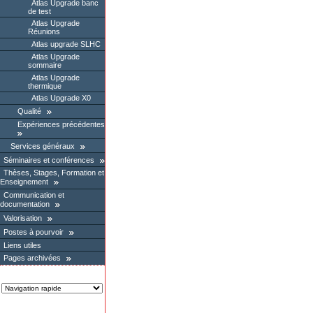
Atlas Upgrade banc
de test
Atlas Upgrade
Réunions
Atlas upgrade SLHC
Atlas Upgrade
sommaire
Atlas Upgrade
thermique
Atlas Upgrade X0
Qualité
Expériences précédentes
Services généraux
Séminaires et conférences
Thèses, Stages, Formation et
Enseignement
Communication et
documentation
Valorisation
Postes à pourvoir
Liens utiles
Pages archivées