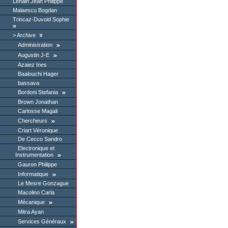
Lenain Jean Philippe
Malaescu Bogdan
Trincaz-Duvoid Sophie
Archive
Administration
Augustin J-E
Azaiez Ines
Baalouchi Hager
bassava
Bordoni Stefania
Brown Jonathan
Carlosse Magali
Chercheurs
Criart Véronique
De Cecco Sandro
Electronique et
Instrumentation
Gauron Philippe
Informatique
Le Mesre Gonzague
Macolino Carla
Mécanique
Mitra Ayan
Services Généraux