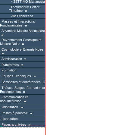
SETTIMO Mariangela
Theveneaux-Pelzer
Timothée
Villa Francesca
Masses et Interactions
Fondamentales
Asymétrie Matière Antimatière
Rayonnement Cosmique et
Matière Noire
Cosmologie et Energie Noire
Administration
Plateformes
Formation
Équipes Techniques
Séminaires et conférences
Thèses, Stages, Formation et
Enseignement
Communication et
documentation
Valorisation
Postes à pourvoir
Liens utiles
Pages archivées