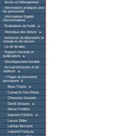
Accès et Hébergement
Informations pratiques pour
les personnels
Informations Egalité-
Discriminations
Évaluations de l’unité
Historique des thèses
Instances du laboratoire et
chargé.es de mission
La vie du labo
Rapport d’activité et
publications
Développement durable
Accueil d’entrants et de
visiteurs
Pages du personnel
permanent
Beau Tristan
Camacho Toro Reina
Chauveau Jacques
David Jacques
Derue Frédéric
Kapusta Frédéric
Lacour Didier
Laforge Bertrand
Legrand François