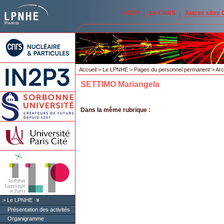
IN2P3
Le CNRS
Autres sites
Accueil
>
Le LPNHE
>
Pages du personnel permanent
>
Arc
SETTIMO Mariangela
Dans la même rubrique :
Le LPNHE
Présentation des activités
Organigramme