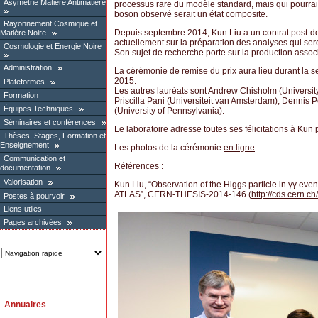
Asymétrie Matière Antimatière
processus rare du modèle standard, mais qui pourrai
boson observé serait un état composite.
Rayonnement Cosmique et
Depuis septembre 2014, Kun Liu a un contrat post-doc
Matière Noire
actuellement sur la préparation des analyses qui ser
Cosmologie et Energie Noire
Son sujet de recherche porte sur la production assoc
Administration
La cérémonie de remise du prix aura lieu durant la 
2015.
Plateformes
Les autres lauréats sont Andrew Chisholm (Universi
Formation
Priscilla Pani (Universiteit van Amsterdam), Dennis 
Équipes Techniques
(University of Pennsylvania).
Séminaires et conférences
Le laboratoire adresse toutes ses félicitations à Kun p
Thèses, Stages, Formation et
Enseignement
Les photos de la cérémonie
en ligne
.
Communication et
Références :
documentation
Valorisation
Kun Liu, “Observation of the Higgs particle in γγ even
ATLAS”, CERN-THESIS-2014-146 (
http://cds.cern.c
Postes à pourvoir
Liens utiles
Pages archivées
Annuaires