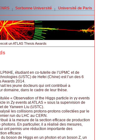
 CNRS
Sorbonne Université
Université de Paris
recoit un ATLAS Thesis Awards
rds
 LPNHE, étudiant en co-tutelle de l’UPMC et de
echnologies (USTC) de Hefei (Chine) est l’un des 6
is Awards 2014.
nait les jeune docteurs qui ont contribué a
eur domaine, dans le cadre de leur thèse.
itulée « Observation of the Higgs particle in γγ events
icle in Zγ events at ATLAS » sous la supervision de
 et de Yanwen Liu (USTC).
alysé les collisions protons-protons collectées par le
remier run du LHC au CERN.
tribué à la mesure de la section efficace de production
hotons. En particulier, il a réalisé des mesures,
qui ont permis une réduction importante des
tion efficace.
e du boson de Higgs en un photon et un boson Z, un