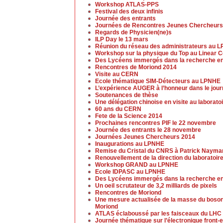
Workshop ATLAS-PPS
Festival des deux infinis
Journée des entrants
Journées de Rencontres Jeunes Chercheurs
Regards de Physicien(ne)s
ILP Day le 13 mars
Réunion du réseau des administrateurs au 
Workshop sur la physique du Top au Linear Co
Des Lycéens immergés dans la recherche en
Rencontres de Moriond 2014
Visite au CERN
Ecole thématique SIM-Détecteurs au LPNHE
L’expérience AUGER à l’honneur dans le jou
Soutenances de thèse
Une délégation chinoise en visite au laborato
60 ans du CERN
Fete de la Science 2014
Prochaines rencontres PIF le 22 novembre
Journée des entrants le 28 novembre
Journées Jeunes Chercheurs 2014
Inaugurations au LPNHE
Remise du Cristal du CNRS à Patrick Nayma
Renouvellement de la direction du laboratoir
Workshop GRAND au LPNHE
Ecole IDPASC au LPNHE
Des Lycéens immergés dans la recherche en
Un oeil scrutateur de 3,2 milliards de pixels
Rencontres de Moriond
Une mesure actualisée de la masse du boso
Moriond
ATLAS éclaboussé par les faisceaux du LHC
Journée thématique sur l’électronique front