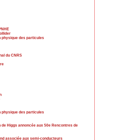
LPNHE
llider
 physique des particules
rnal du CNRS
ire
n
e
 physique des particules
n de Higgs annoncée aux 50e Rencontres de
-end associée aux semi-conducteurs