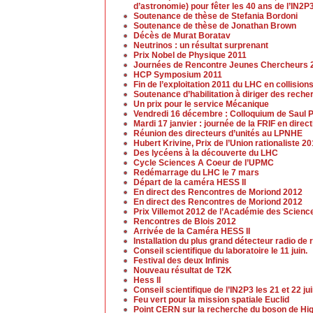
d’astronomie) pour fêter les 40 ans de l’IN2P3
Soutenance de thèse de Stefania Bordoni
Soutenance de thèse de Jonathan Brown
Décès de Murat Boratav
Neutrinos : un résultat surprenant
Prix Nobel de Physique 2011
Journées de Rencontre Jeunes Chercheurs 
HCP Symposium 2011
Fin de l’exploitation 2011 du LHC en collision
Soutenance d’habilitation à diriger des rech
Un prix pour le service Mécanique
Vendredi 16 décembre : Colloquium de Saul P
Mardi 17 janvier : journée de la FRIF en dir
Réunion des directeurs d’unités au LPNHE
Hubert Krivine, Prix de l’Union rationaliste 2
Des lycéens à la découverte du LHC
Cycle Sciences A Coeur de l’UPMC
Redémarrage du LHC le 7 mars
Départ de la caméra HESS II
En direct des Rencontres de Moriond 2012
En direct des Rencontres de Moriond 2012
Prix Villemot 2012 de l’Académie des Scienc
Rencontres de Blois 2012
Arrivée de la Caméra HESS II
Installation du plus grand détecteur radio 
Conseil scientifique du laboratoire le 11 juin.
Festival des deux Infinis
Nouveau résultat de T2K
Hess II
Conseil scientifique de l’IN2P3 les 21 et 22 ju
Feu vert pour la mission spatiale Euclid
Point CERN sur la recherche du boson de Higgs