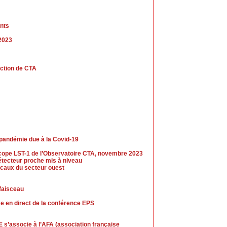
nts
 2023
uction de CTA
 pandémie due à la Covid-19
escope LST-1 de l’Observatoire CTA, novembre 2023
tecteur proche mis à niveau
caux du secteur ouest
 faisceau
se en direct de la conférence EPS
 s’associe à l’AFA (association française