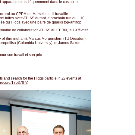
t apparaitre plus fréquemment dans le cas où le
toral au CPPM de Marseille et il travaille
ont faites avec ATLAS durant le prochain run du LHC.
iée du Higgs avec une paire de quarks top-antitop.
semaine de collaboration ATLAS au CERN, le 19 février
ty of Birmingham), Marcus Morgenstern (TU Dresden),
Perepelitsa (Columbia University), et James Saxon
our son travail et son prix.
ts and search for the Higgs particle in Zγ events at
h/record/1753787/
)