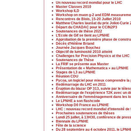
Un nouveau record mondial pour le LHC
Master Classes 2010
Workshop ILD
Workshop on muon g-2 and EDM measureme
Rencontres de Blois, 15-20 Juillet 2010
Matthew Charles lauréat du prix Joliot-Curie
Départ du CHADAC pour le CCIN2P3
Soutenances de thèse 2022
L’Ecole de Gif se tient au LPNHE
Approbation de la première phase de constr
Décès d’Hélène Briand
Journée Jacques Bouchez
Objectif de luminosité 2010 atteint
Challenges for Precision Physics at the LHC
Soutenances de Thèse
La FRIF se présente aux Master
Présentation de « Mathematica » au LPNHE
Stages de L3 au LPNHE
Réunion CDU
Pycoa, un logiciel pour mieux comprendre la
Redémarrage du LHC en 2011
Éruption du blazar OP 313, suivie par le tél
Redémarrage de l’expérience T2K avec un dé
Anniversaire de l’emménagement dans les lo
Le LPNHE a son flashcode
Workshop D0 France au LPNHE
LHC : nouveau record mondial d’intensité de
Prochaines soutenances de thèses
Lundi 25 juillet, à 13H30, conférence de pres
Biennale du LPNHE
Fête de la science
Du 28 septembre au 4 octobre 2011, le LPNHE