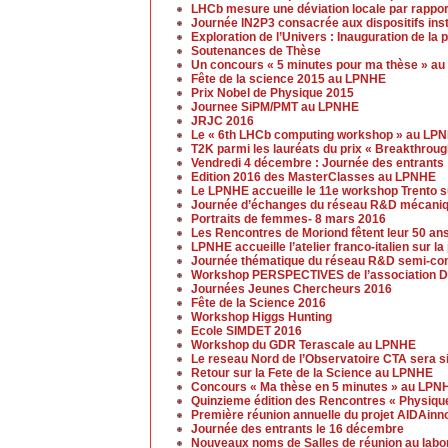
LHCb mesure une déviation locale par rappor
Journée IN2P3 consacrée aux dispositifs ins
Exploration de l’Univers : Inauguration de la
Soutenances de Thèse
Un concours « 5 minutes pour ma thèse » a
Fête de la science 2015 au LPNHE
Prix Nobel de Physique 2015
Journee SiPM/PMT au LPNHE
JRJC 2016
Le « 6th LHCb computing workshop » au LP
T2K parmi les lauréats du prix « Breakthrou
Vendredi 4 décembre : Journée des entrants
Edition 2016 des MasterClasses au LPNHE
Le LPNHE accueille le 11e workshop Trento su
Journée d’échanges du réseau R&D mécaniq
Portraits de femmes- 8 mars 2016
Les Rencontres de Moriond fêtent leur 50 an
LPNHE accueille l’atelier franco-italien sur l
Journée thématique du réseau R&D semi-cond
Workshop PERSPECTIVES de l’association D
Journées Jeunes Chercheurs 2016
Fête de la Science 2016
Workshop Higgs Hunting
Ecole SIMDET 2016
Workshop du GDR Terascale au LPNHE
Le reseau Nord de l’Observatoire CTA sera s
Retour sur la Fete de la Science au LPNHE
Concours « Ma thèse en 5 minutes » au LPN
Quinzieme édition des Rencontres « Physique
Première réunion annuelle du projet AIDAinn
Journée des entrants le 16 décembre
Nouveaux noms de Salles de réunion au labo