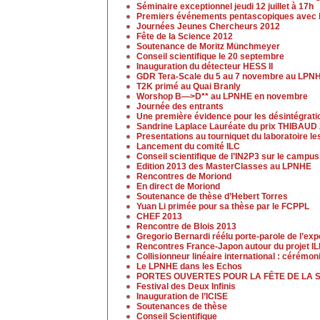
Séminaire exceptionnel jeudi 12 juillet à 17h
Premiers événements pentascopiques avec l
Journées Jeunes Chercheurs 2012
Fête de la Science 2012
Soutenance de Moritz Münchmeyer
Conseil scientifique le 20 septembre
Inauguration du détecteur HESS II
GDR Tera-Scale du 5 au 7 novembre au LPN
T2K primé au Quai Branly
Worshop B—>D** au LPNHE en novembre
Journée des entrants
Une première évidence pour les désintégrat
Sandrine Laplace Lauréate du prix THIBAUD
Presentations au tourniquet du laboratoire l
Lancement du comité ILC
Conseil scientifique de l’IN2P3 sur le campu
Edition 2013 des MasterClasses au LPNHE
Rencontres de Moriond
En direct de Moriond
Soutenance de thèse d’Hebert Torres
Yuan Li primée pour sa thèse par le FCPPL
CHEF 2013
Rencontre de Blois 2013
Gregorio Bernardi réélu porte-parole de l’ex
Rencontres France-Japon autour du projet I
Collisionneur linéaire international : cérémo
Le LPNHE dans les Echos
PORTES OUVERTES POUR LA FÊTE DE LA 
Festival des Deux Infinis
Inauguration de l’ICISE
Soutenances de thèse
Conseil Scientifique