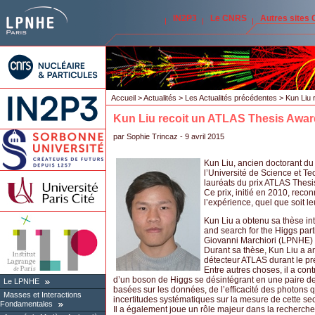
IN2P3
Le CNRS
Autres sites
Accueil
>
Actualités
>
Les Actualités précédentes
> Kun Liu 
Kun Liu recoit un ATLAS Thesis Awa
par
Sophie Trincaz
- 9 avril 2015
Kun Liu, ancien doctorant du
l’Université de Science et T
lauréats du prix ATLAS Thes
Ce prix, initié en 2010, recon
l’expérience, quel que soit l
Kun Liu a obtenu sa thèse int
and search for the Higgs part
Giovanni Marchiori (LPNHE)
Durant sa thèse, Kun Liu a an
détecteur ATLAS durant le p
Entre autres choses, il a con
d’un boson de Higgs se désintégrant en une paire de p
Le LPNHE
basées sur les données, de l’efficacité des photons 
Masses et Interactions
incertitudes systématiques sur la mesure de cette sec
Fondamentales
Il a également joue un rôle majeur dans la recherch