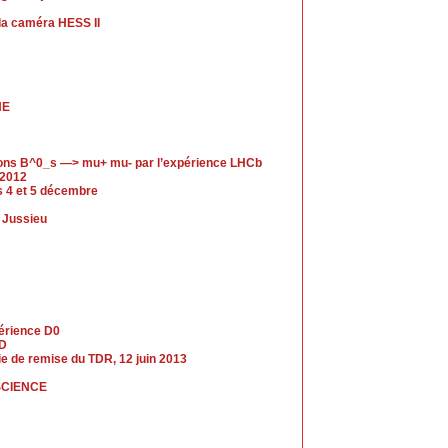
a caméra HESS II
HE
ions B^0_s —> mu+ mu- par l’expérience LHCb
 2012
es 4 et 5 décembre
s Jussieu
périence D0
LD
nie de remise du TDR, 12 juin 2013
SCIENCE