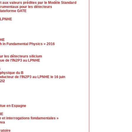
t aux valeurs prédites par le Modèle Standard
trumentaux pour les détecteurs
 plateforme GATE
u LPNHE
NHE
gh in Fundamental Physics » 2016
r les détecteurs silicium
ue de l’IN2P3 au LPNHE
s
a physique du B
ucteur de l’IN2P3 au LPNHE le 16 juin
2I2
itue en Espagne
HE
 et interrogations fondamentales »
ova
ratoire