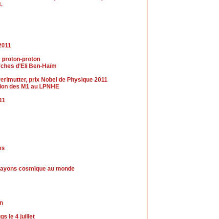
.
2011
s proton-proton
erches d’Eli Ben-Haïm
erlmutter, prix Nobel de Physique 2011
ection des M1 au LPNHE
011
es
de rayons cosmique au monde
in
 le 4 juillet