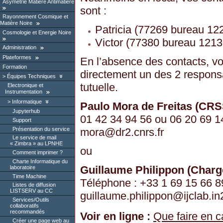
Asymétrie Matière Antimatière
sont :
Rayonnement Cosmique et
Matière Noire
Patricia (77269 bureau 12
Cosmologie et Energie Noire
Victor (77380 bureau 1213
Administration
Plateformes
En l’absence des contacts, vo
Formation
directement un des 2 responsa
Équipes Techniques
tutuelle.
Electronique et
Instrumentation
Informatique
Paulo Mora de Freitas (CRS
Jupyterhub
01 42 34 94 56 ou 06 20 69 14
Support
Présentation du service
mora
@
dr2.cnrs.fr
Le service de mail
« Zimbra » au LPNHE
ou
Comment imprimer ?
Charte Informatique du
Guillaume Philippon (Charg
laboratoire
Time Machine
Téléphone : +33 1 69 15 66 89
Listes de diffusion
LISTSERV au CC
guillaume.philippon
@
ijclab.in
Services/Outils
collaboratifs
recommandés
Voir en ligne :
Que faire en c
Créer une page web au