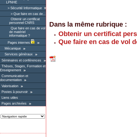
LPNHE
Sécurité Informatique
Que faire en cas de...
Obtenir un certificat
Dans la même rubrique :
personnel CNRS
Que faire en cas de vol
Obtenir un certificat pe
de matériel
informatique ?
Que faire en cas de vol d
Pages internes
Mécanique
Services généraux
Séminaires et conférences
Thèses, Stages, Formation et
Enseignement
Communication et
documentation
Valorisation
Postes à pourvoir
Liens utiles
Pages archivées