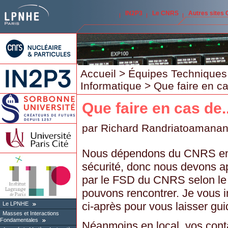
IN2P3
Le CNRS
Autres sites
Accueil
>
Équipes Techniques
Informatique
> Que faire en ca
Que faire en cas de..
par
Richard Randriatoamana
Nous dépendons du CNRS en 
sécurité, donc nous devons ap
par le FSD du CNRS selon le 
pouvons rencontrer. Je vous in
ci-après pour vous laisser gui
Le LPNHE
Masses et Interactions
Fondamentales
Néanmoins en local, vos conta