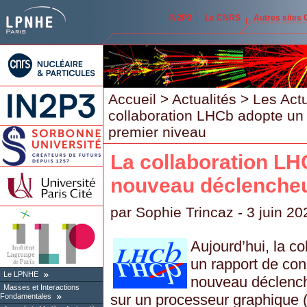
IN2P3
Le CNRS
Autres sites
Accueil
>
Actualités
>
Les Act
collaboration LHCb adopte un
premier niveau
La collaboration LH
nouveau déclencheu
par
Sophie Trincaz
- 3 juin 20
Aujourd’hui, la c
un rapport de con
Le LPNHE
nouveau déclench
Masses et Interactions
sur un processeur graphique
Fondamentales