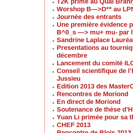
T2K primé au Quai Branl
Worshop B—>D** au LP
Journée des entrants
Une première évidence p
B^0_s —> mu+ mu- par l
Sandrine Laplace Lauréa
Presentations au tourniqu
décembre
Lancement du comité IL
Conseil scientifique de 
Jussieu
Edition 2013 des Maste
Rencontres de Moriond
En direct de Moriond
Soutenance de thèse d’H
Yuan Li primée pour sa 
CHEF 2013
Rencontre de Blois 2013