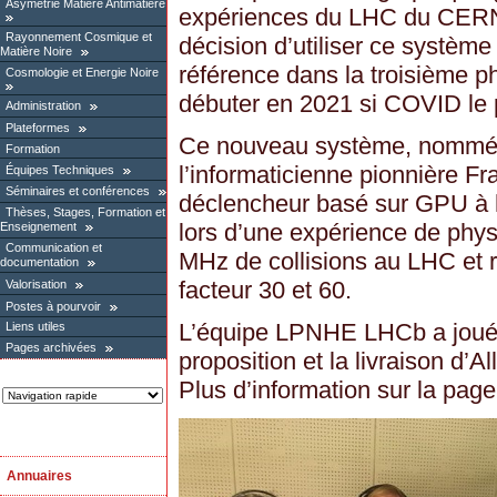
Asymétrie Matière Antimatière
expériences du LHC du CERN
Rayonnement Cosmique et
décision d’utiliser ce systè
Matière Noire
référence dans la troisième p
Cosmologie et Energie Noire
débuter en 2021 si COVID le 
Administration
Plateformes
Ce nouveau système, nommé «
Formation
l’informaticienne pionnière Fr
Équipes Techniques
Séminaires et conférences
déclencheur basé sur GPU à 
Thèses, Stages, Formation et
lors d’une expérience de physi
Enseignement
Communication et
MHz de collisions au LHC et r
documentation
facteur 30 et 60.
Valorisation
Postes à pourvoir
L’équipe LPNHE LHCb a joué u
Liens utiles
Pages archivées
proposition et la livraison d’Al
Plus d’information sur la pa
Annuaires