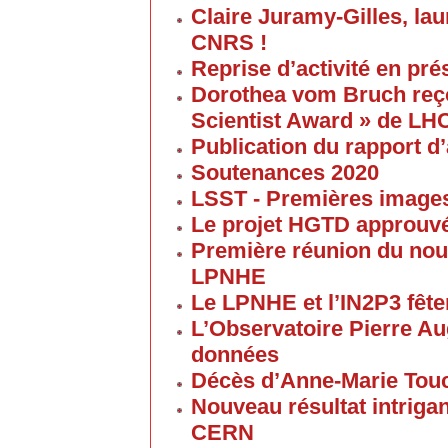
Claire Juramy-Gilles, lau
CNRS !
Reprise d’activité en pré
Dorothea vom Bruch reço
Scientist Award » de LH
Publication du rapport d’
Soutenances 2020
LSST - Premières images 
Le projet HGTD approuv
Première réunion du nouv
LPNHE
Le LPNHE et l’IN2P3 fêten
L’Observatoire Pierre Au
données
Décès d’Anne-Marie Tou
Nouveau résultat intriga
CERN