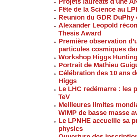
Projets lauréats d’une 
Fête de la Science au L
Reunion du GDR DuPhy e
Alexander Leopold réco
Thesis Award
Première observation d’u
particules cosmiques d
Workshop Higgs Huntin
Portrait de Mathieu Gui
Célébration des 10 ans d
Higgs
Le LHC redémarre : les p
TeV
Meilleures limites mondi
WIMP de basse masse av
Le LPNHE accueille sa p
physics
Ouverture des inscriptio