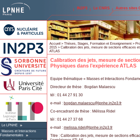
IN2P3
Le CNRS
Autres sites
Accueil
>
Thèses, Stages, Formation et Enseignement
>
Pro
2015
> Calibration des jets, mesure de sections efficaces 
ATLAS
Calibration des jets, mesure de secti
Physiques dans l’expérience ATLAS
Equipe thématique « Masses et Interactions Fondame
Directeur de thèse : Bogdan Malaescu
tél : 01 44 27 91 30
e-mail :
bogdan.malaescu
@
lpnhe.in2p3.fr
Co-encadrant de thèse : Mélissa Ridel
tél : 01 44 27 37 68
Le LPNHE
e-mail :
melissa.ridel
@
lpnhe.in2p3.fr
Masses et Interactions
Fondamentales
Titre : Calibration des jets, mesure de sections eff