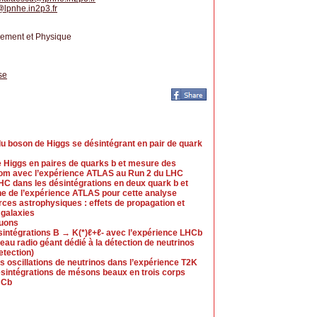
@
lpnhe.in2p3.fr
nnement et Physique
se
du boson de Higgs se désintégrant en pair de quark
e Higgs en paires de quarks b et mesure des
tom avec l’expérience ATLAS au Run 2 du LHC
HC dans les désintégrations en deux quark b et
he de l’expérience ATLAS pour cette analyse
rces astrophysiques : effets de propagation et
 galaxies
muons
intégrations B → K(*)ℓ+ℓ- avec l’expérience LHCb
seau radio géant dédié à la détection de neutrinos
etection)
es oscillations de neutrinos dans l’expérience T2K
intégrations de mésons beaux en trois corps
HCb