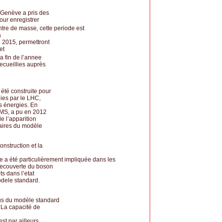
 Genève a pris des
our enregistrer
ntre de masse, cette periode est
a
 2015, permettront
et
 fin de l’annee
ecueillies auprès
été construite pour
ies par le LHC,
s énergies. En
CMS, a pu en 2012
e l’apparition
aires du modèle
nstruction et la
pe a été particulièrement impliquée dans les
decouverte du boson
s dans l’etat
odele standard.
us du modèle standard
. La capacité de
st par ailleurs