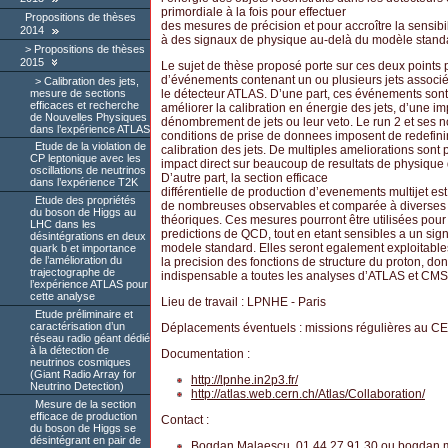
primordiale à la fois pour effectuer
Propositions de thèses
des mesures de précision et pour accroître la sensibi
2014
à des signaux de physique au-delà du modèle stand
Propositions de thèses
2015
Le sujet de thèse proposé porte sur ces deux points p
d’événements contenant un ou plusieurs jets associ
Calibration des jets,
mesure de sections
le détecteur ATLAS. D’une part, ces événements sont 
efficaces et recherche
améliorer la calibration en énergie des jets, d’une im
de Nouvelles Physiques
dénombrement de jets ou leur veto. Le run 2 et ses n
dans l’expérience ATLAS
conditions de prise de donnees imposent de redefinir
Etude de la violation de
calibration des jets. De multiples ameliorations sont
CP leptonique avec les
impact direct sur beaucoup de resultats de physique
oscillations de neutrinos
D’autre part, la section efficace
dans l’expérience T2K
différentielle de production d’evenements multijet es
Etude des propriétés
de nombreuses observables et comparée à diverses 
du boson de Higgs au
théoriques. Ces mesures pourront être utilisées pour 
LHC dans les
predictions de QCD, tout en etant sensibles a un sig
désintégrations en deux
modele standard. Elles seront egalement exploitables
quark b et importance
de l’amélioration du
la precision des fonctions de structure du proton, do
trajectographe de
indispensable a toutes les analyses d’ATLAS et CMS
l’expérience ATLAS pour
cette analyse
Lieu de travail : LPNHE - Paris
Etude préliminaire et
caractérisation d’un
Déplacements éventuels : missions régulières au 
réseau radio géant dédié
à la détection de
Documentation :
neutrinos cosmiques
(Giant Radio Array for
http://lpnhe.in2p3.fr/
Neutrino Detection)
http://atlas.web.cern.ch/Atlas/Collaboration/
Mesure de la section
efficace de production
Contact :
du boson de Higgs se
désintégrant en pair de
Bogdan Malaescu, 01 44 27 91 30 ou
bogdan.