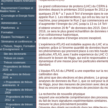
l’expérience ATLAS
Asymétrie Matière Antimatière
Le grand collisionneur de protons (LHC) du CERN à
Rayonnement Cosmique et
données depuis le printemps 2010 jusque fin 2012 p
Matière Noire
-1
quelques 25 fb
a 7 puis 8 TeV d’energie dans le ce
Cosmologie et Energie Noire
appele Run 1. Les interventions, qui ont eu lieu sur l
machine, pour preparer le Run 2 qui commencera en
Administration
d’augmenter l’énergie du LHC jusqu’a 13 ou 14 TeV 
-1
d’obtenir environ 20 fb
de donnees des 2015. Des la
Plateformes
2016, ce sera le plus grand échantillon de données r
Formation
d’un collisionneur hadronique,
Équipes Techniques
et dans un domaine d’énergie encore inexploré.
Séminaires et conférences
L’expérience ATLAS est installée aupres du LHC et a 
Thèses, Stages, Formation
explorer, grâce à l’énorme quantité de données fourn
et Enseignement
les phénomènes qui prennent place à ces très haute
Site des doctorants
particulier, ATLAS, avec l’autre experience du LHC 
découvrir le boson de Higgs, qui est le responsable d
Thèses en cours
dynamique d’une masse pour les particules element
Thèses soutenues
standard.
Propositions de thèses
2025
L’équipe ATLAS du LPNHE a une expertise sur la reco
calibration des
Propositions de thèses
jets ainsi que des electrons et des photons. Le grou
2026
analyses de donnees du Run 1, que ce soit pour la 
Propositions de thèses
de Higgs, pour des mesures de precision avec des jet
antérieures
final ou encore pour des mesures de precision du m
Propositions de thèses
2009
La recherche de nouvelle physique
Propositions de thèses
requiert une excellente compréhension des process
2012
du fait de leurs signatures expérimentales similaires
mesurer le plus précisément possible
Propositions de thèses
l’énergie des objets reconstruits dans les détecteurs e
2013