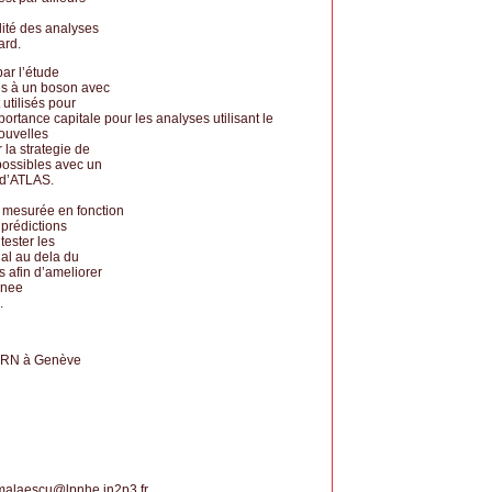
lité des analyses
ard.
ar l’étude
és à un boson avec
utilisés pour
portance capitale pour les analyses utilisant le
ouvelles
 la strategie de
 possibles avec un
 d’ATLAS.
t mesurée en fonction
prédictions
tester les
nal au dela du
 afin d’ameliorer
nnee
.
CERN à Genève
malaescu
@
lpnhe.in2p3.fr