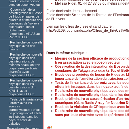
quark b en association
Mélissa Ridel, 01 44 27 37 68 ou
melissa.ridel
avec en boson vecteur
Observation de la
Ecole doctorale de rattachement :
désintégration du Boson
Ecole doctorale Sciences de la Terre et de l’Enviro
de Higgs en paires de
de l’Univers
quarks b et mesure des
couplages de Yukawa
Lien sur les offres de thèse et candidature :
aux quarks Top et
http://ed109.ipgp.fr/index.php/Offres_de_th%C3%A8
Bottom avec
l’expérience ATLAS au
Run 2 du LHC
Recherche de nouvelle
physique avec des
muons
Dans la même rubrique :
Recherche de nouvelle
physique dans des
Mesure de la section efficace de production 
désintégrations de
b en association avec en boson vecteur
mésons beaux en trois
Observation de la désintégration du Boson d
corps sans particule
couplages de Yukawa aux quarks Top et Bot
charmée avec
Etude des propriétés du boson de Higgs au L
l’expérience LHCb
importance de l’amélioration du trajectograp
Recherche de nouvelle
Tests de l’invariance de Lorentz avec les sou
physique dans les
effets intrinsèques dans les noyaux actifs de
désintégrations B →
Recherche de nouvelle physique avec des 
K(*)ℓ+ℓ- avec
l’expérience LHCb
Recherche de nouvelle physique dans les dés
Etude préliminaire et caractérisation d’un ré
Tests de l’invariance de
cosmiques (Giant Radio Array for Neutrino D
Lorentz avec les
sources
Etude de la violation de CP leptonique avec l
astrophysiques : effets
Recherche de nouvelle physique dans des dés
de propagation et effets
sans particule charmée avec l’expérience L
intrinsèques dans les
noyaux actifs de
galaxies
Propositions de thèses