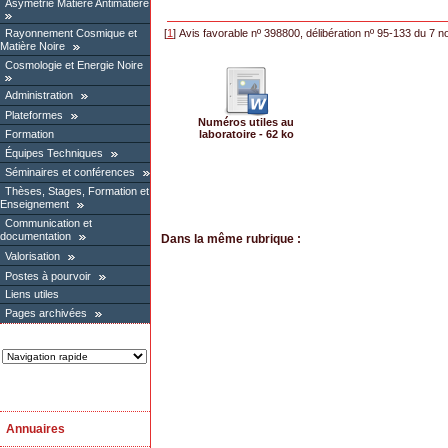
Asymétrie Matière Antimatière
Rayonnement Cosmique et
[
1
]
Avis favorable nº 398800, délibération nº 95-133 du 7
Matière Noire
Cosmologie et Energie Noire
Administration
Plateformes
Numéros utiles au
Formation
laboratoire - 62 ko
Équipes Techniques
Séminaires et conférences
Thèses, Stages, Formation et
Enseignement
Communication et
documentation
Dans la même rubrique :
Valorisation
Postes à pourvoir
Liens utiles
Pages archivées
Annuaires