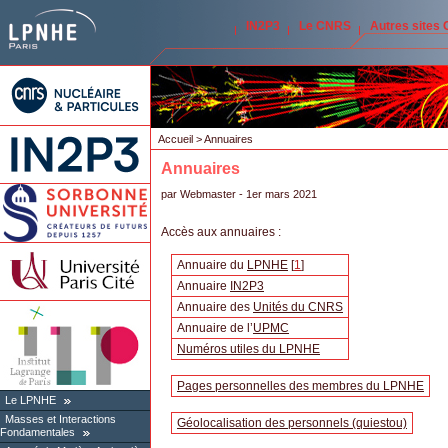
IN2P3
Le CNRS
Autres sites
Accueil
> Annuaires
Annuaires
par
Webmaster
- 1er mars 2021
Accès aux annuaires :
Annuaire du
LPNHE
[
1
]
Annuaire
IN2P3
Annuaire des
Unités du CNRS
Annuaire de l’
UPMC
Numéros utiles du LPNHE
Pages personnelles des membres du LPNHE
Le LPNHE
Masses et Interactions
Géolocalisation des personnels (quiestou)
Fondamentales