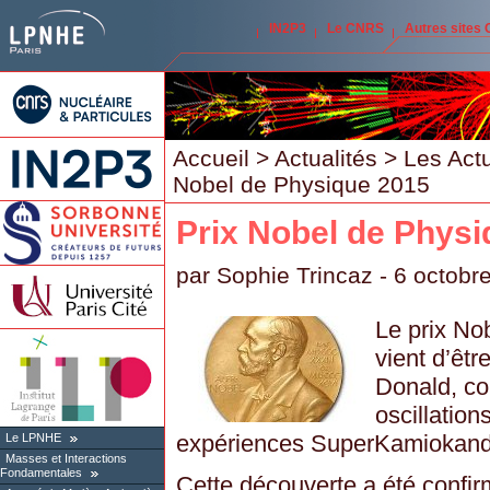
IN2P3
Le CNRS
Autres sites
Accueil
>
Actualités
>
Les Act
Nobel de Physique 2015
Prix Nobel de Phys
par
Sophie Trincaz
- 6 octobr
Le prix No
vient d’êtr
Donald, co
oscillation
expériences SuperKamiokand
Le LPNHE
Masses et Interactions
Fondamentales
Cette découverte a été confi