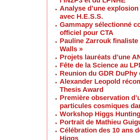
l’IN2P3 et du LPNHE
Analyse d’une explosion
avec H.E.S.S.
Gammapy sélectionné co
officiel pour CTA
Pauline Zarrouk finaliste
Walls »
Projets lauréats d’une 
Fête de la Science au L
Reunion du GDR DuPhy e
Alexander Leopold réco
Thesis Award
Première observation d’u
particules cosmiques d
Workshop Higgs Huntin
Portrait de Mathieu Gui
Célébration des 10 ans d
Higgs