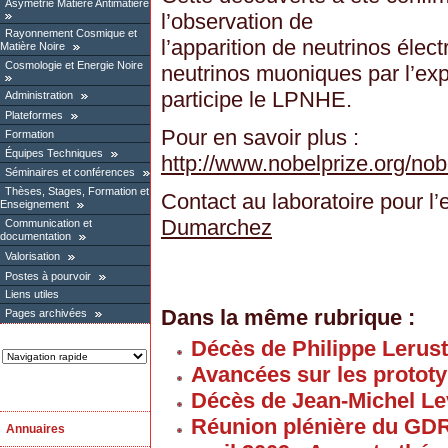
Asymétrie Matière Antimatière
l’observation de
Rayonnement Cosmique et
l’apparition de neutrinos éle
Matière Noire
Cosmologie et Energie Noire
neutrinos muoniques par l’ex
participe le LPNHE.
Administration
Plateformes
Pour en savoir plus :
Formation
Équipes Techniques
http://www.nobelprize.org/nob
Séminaires et conférences
Thèses, Stages, Formation et
Contact au laboratoire pour l
Enseignement
Dumarchez
Communication et
documentation
Valorisation
Postes à pourvoir
Liens utiles
Dans la même rubrique :
Pages archivées
Décès de Philippe Lerus
Avancées sur les proto
Décès de Jean-Michel Le
Réunion plénière du GD
Annuaires