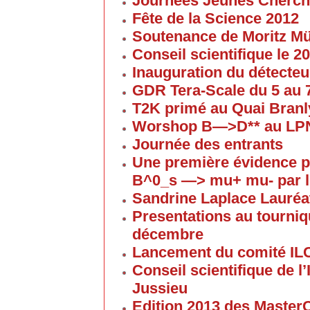
Journées Jeunes Cherch
Fête de la Science 2012
Soutenance de Moritz 
Conseil scientifique le 
Inauguration du détecteu
GDR Tera-Scale du 5 au
T2K primé au Quai Branl
Worshop B—>D** au LP
Journée des entrants
Une première évidence p
B^0_s —> mu+ mu- par l
Sandrine Laplace Lauréa
Presentations au tourniqu
décembre
Lancement du comité IL
Conseil scientifique de 
Jussieu
Edition 2013 des Maste