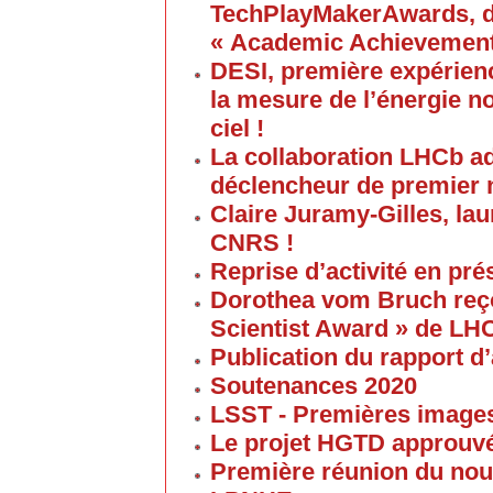
TechPlayMakerAwards, da
« Academic Achievement
DESI, première expérien
la mesure de l’énergie no
ciel !
La collaboration LHCb a
déclencheur de premier 
Claire Juramy-Gilles, lau
CNRS !
Reprise d’activité en pré
Dorothea vom Bruch reço
Scientist Award » de LH
Publication du rapport d’
Soutenances 2020
LSST - Premières images 
Le projet HGTD approuv
Première réunion du nouv