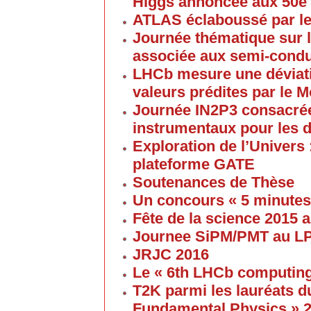
Higgs annoncée aux 50e
ATLAS éclaboussé par le
Journée thématique sur l
associée aux semi-cond
LHCb mesure une déviati
valeurs prédites par le 
Journée IN2P3 consacrée
instrumentaux pour les 
Exploration de l’Univers 
plateforme GATE
Soutenances de Thèse
Un concours « 5 minute
Fête de la science 2015
Journee SiPM/PMT au 
JRJC 2016
Le « 6th LHCb computin
T2K parmi les lauréats d
Fundamental Physics » 