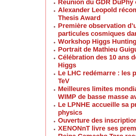
Reunion du GDR DuPhy e
Alexander Leopold réco
Thesis Award
Première observation d’u
particules cosmiques d
Workshop Higgs Huntin
Portrait de Mathieu Gui
Célébration des 10 ans d
Higgs
Le LHC redémarre : les p
TeV
Meilleures limites mondi
WIMP de basse masse av
Le LPNHE accueille sa p
physics
Ouverture des inscriptio
XENONnT livre ses premi