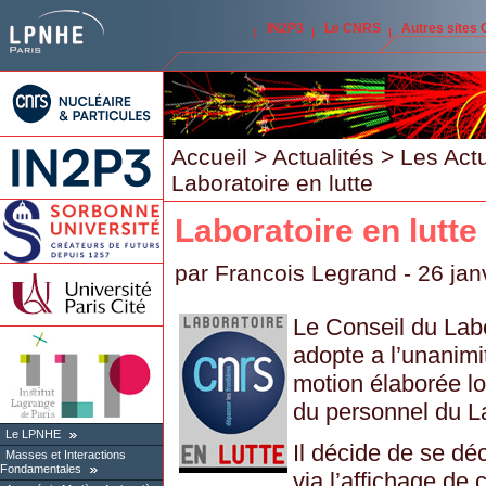
IN2P3
Le CNRS
Autres sites
Accueil
>
Actualités
>
Les Act
Laboratoire en lutte
Laboratoire en lutte
par
Francois Legrand
- 26 jan
Le Conseil du Labo
adopte a l’unanimi
motion élaborée l
du personnel du L
Le LPNHE
Il décide de se dé
Masses et Interactions
Fondamentales
via l’affichage de 