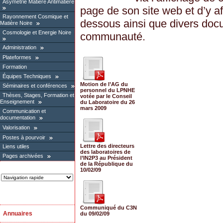
Asymétrie Matière Antimatière
page de son site web et d’y aff
Rayonnement Cosmique et
dessous ainsi que divers doc
Matière Noire
Cosmologie et Energie Noire
communauté.
Administration
Plateformes
Formation
Équipes Techniques
Motion de l’AG du
Séminaires et conférences
personnel du LPNHE
Thèses, Stages, Formation et
votée par le Conseil
Enseignement
du Laboratoire du 26
mars 2009
Communication et
documentation
Valorisation
Postes à pourvoir
Lettre des directeurs
Liens utiles
des laboratoires de
Pages archivées
l’IN2P3 au Président
de la République du
10/02/09
Communiqué du C3N
Annuaires
du 09/02/09