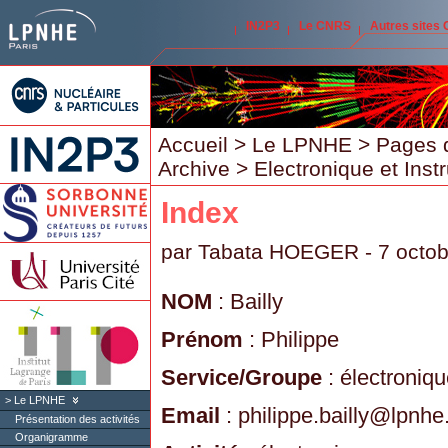
IN2P3
Le CNRS
Autres sites
Accueil
>
Le LPNHE
>
Pages 
Archive
>
Electronique et Inst
Index
par
Tabata HOEGER
- 7 octo
NOM
: Bailly
Prénom
: Philippe
Service/Groupe
: électroniq
Le LPNHE
Email
: philippe.bailly
@
lpnhe.
Présentation des activités
Organigramme