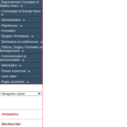
Rayonnement Cosmique et
Matière Noire
Cosmologie et Energie Noire
Administration
Plateformes
Formation
Équipes Techniques
Séminaires et conférences
Thèses, Stages, Formation et
Enseignement
Communication et
documentation
Valorisation
Postes à pourvoir
Liens utiles
Pages archivées
Annuaires
Rechercher