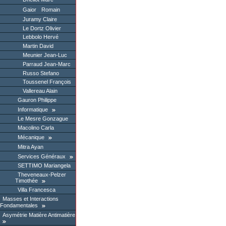
Gaior Romain
Juramy Claire
Le Dortz Olivier
Lebbolo Hervé
Martin David
Meunier Jean-Luc
Parraud Jean-Marc
Russo Stefano
Toussenel François
Vallereau Alain
Gauron Philippe
Informatique
Le Mesre Gonzague
Macolino Carla
Mécanique
Mitra Ayan
Services Généraux
SETTIMO Mariangela
Theveneaux-Pelzer
Timothée
Villa Francesca
Masses et Interactions
Fondamentales
Asymétrie Matière Antimatière