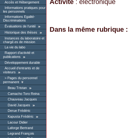
Activité
: électronique
Accès et Hébergement
Informations pratiques pour
les personnels
Informations Egalité-
Discriminations
Évaluations de l’unité
Dans la même rubrique :
Historique des thèses
Instances du laboratoire et
chargé.es de mission
La vie du labo
Rapport d’activité et
publications
Développement durable
Accueil d’entrants et de
visiteurs
Pages du personnel
permanent
Beau Tristan
Camacho Toro Reina
Chauveau Jacques
David Jacques
Derue Frédéric
Kapusta Frédéric
Lacour Didier
Laforge Bertrand
Legrand François