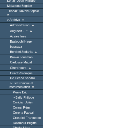
Lenain Jean Philippe
Malaescu Bogdan
Trincaz-Duvoid Sophie
Archive
Administration
Augustin J-E
Azaiez Ines
Baalouchi Hager
bassava
Bordoni Stefania
Brown Jonathan
Carlosse Magali
Chercheurs
Criart Véronique
De Cecco Sandro
Electronique et
Instrumentation
Pierre Eric
Bailly Philippe
Coridian Julien
Cornat Rémi
Corona Pascal
Crescioli Francesco
Delamour Brigitte
Dhellot Marc