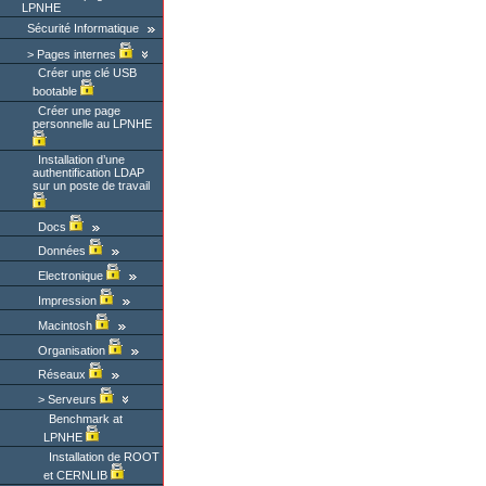
LPNHE
Sécurité Informatique
Pages internes
Créer une clé USB
bootable
Créer une page
personnelle au LPNHE
Installation d’une
authentification LDAP
sur un poste de travail
Docs
Données
Electronique
Impression
Macintosh
Organisation
Réseaux
Serveurs
Benchmark at
LPNHE
Installation de ROOT
et CERNLIB