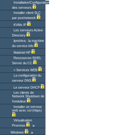
Installation/Configuration
des serveurs
Installer client SLC
par pxe/network
KVMs IP
Les serveurs Active
Directory
lpnshiva : la machine
du service info
Matériel HP
Ressources RHEL
Server du CC
Services WEB
La configuration du
serveur DNS
Le serveur DHCP
Les clients de
Network Shutdown de
l’onduleur
Installer un serveur
web avec ssl (https)
Virtualisation
Proxmox
Windows