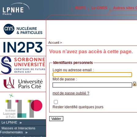
IN2P3
Le CNRS
Autres sites
Accueil
>
Vous n’avez pas accès à cette page.
Identifiants personnels
Login ou adresse email :
Mot de passe :
mot de passe oublié ?
Rester identifié quelques jours
Le LPNHE
Masses et Interactions
Fondamentales