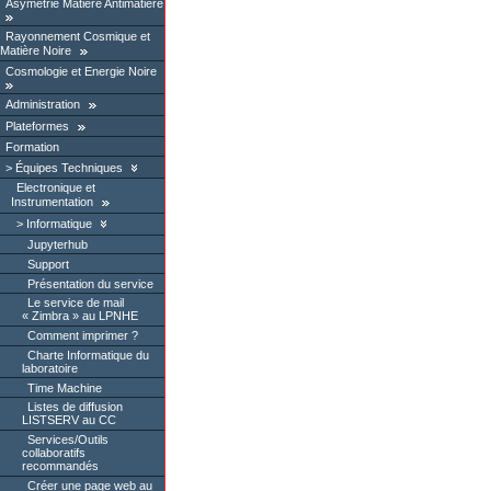
Asymétrie Matière Antimatière
Rayonnement Cosmique et
Matière Noire
Cosmologie et Energie Noire
Administration
Plateformes
Formation
Équipes Techniques
Electronique et
Instrumentation
Informatique
Jupyterhub
Support
Présentation du service
Le service de mail
« Zimbra » au LPNHE
Comment imprimer ?
Charte Informatique du
laboratoire
Time Machine
Listes de diffusion
LISTSERV au CC
Services/Outils
collaboratifs
recommandés
Créer une page web au