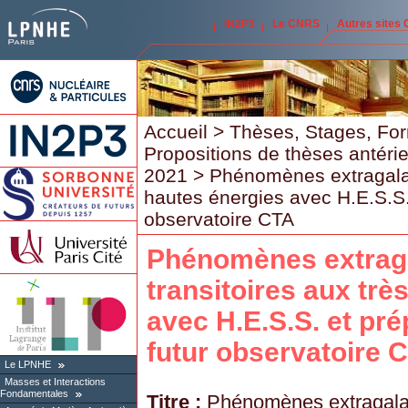
IN2P3
Le CNRS
Autres sites
Accueil
>
Thèses, Stages, Fo
Propositions de thèses antéri
2021
> Phénomènes extragalact
hautes énergies avec H.E.S.S. 
observatoire CTA
Phénomènes extrag
transitoires aux trè
avec H.E.S.S. et pré
futur observatoire 
Le LPNHE
Masses et Interactions
Fondamentales
Titre :
Phénomènes extragalact