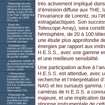
très activement impliqué dans 
Etalonnage des jets,
mesures de sections
d’émission diffuse aux THE, la
efficaces et extraction
d’alpha_S dans ATLAS
l’invariance de Lorentz, ou l’
et au Futur Collisionneur
Circulaire au CERN
(FCC-ee)
extragalactiques. Son succe
Etude des
Telescope Array), sera consti
désintégrations des
baryons beaux dans
hémisphère, de 20 à 100 tél
l’expérience LHCb sur
l’accélérateur LHC du
CERN et recherche de
une étude plus approfondie d
nouvelle physique
énergies par rapport aux ins
Exploitation des
données du DESI pour
H.E.S.S., avec une gamme en 
contraindre la relativité
générale et des modèles
de gravité modifiée
et une meilleure sensibilité.
L’expérience DAMIC-M
de recherche de matière
Une participation active à l’
noire et d’exploration du
secteur caché
H.E.S.S. est attendue, avec un
Phénomènes
extragalactiques
recherche et l’interprétation d
transitoires aux très
hautes énergies avec
NAG et les sursauts gamma. 
H.E.S.S. et préparations
pour le futur
caméras de H.E.S.S. a connu 
observatoire CTA
Préparation de
majeure, et une implication da
l’analyse du cisaillement
gravitationnel dans
réponse instrumentale de cet
LSST à l’aide des