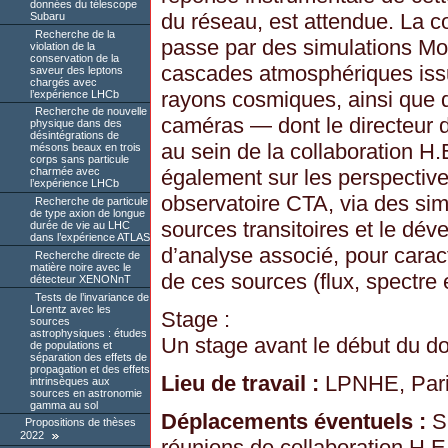
données du télescope
du réseau, est attendue. La c
Subaru
Recherche de la
passe par des simulations Mon
violation de la
conservation de la
cascades atmosphériques is
saveur des leptons
chargés avec
rayons cosmiques, ainsi que 
l’expérience LHCb
Recherche de nouvelle
caméras — dont le directeur d
physique dans des
désintégrations de
au sein de la collaboration H.
mésons beaux en trois
corps sans particule
également sur les perspectives
charmée avec
l’expérience LHCb
observatoire CTA, via des sim
Recherche de particule
de type axion de longue
sources transitoires et le dév
durée de vie au LHC
dans l’expérience ATLAS
d’analyse associé, pour caract
Recherche directe de
matière noire avec le
de ces sources (flux, spectre e
détecteur XENONnT
Tests de l’invariance de
Lorentz avec les
Stage :
sources
astrophysiques : études
Un stage avant le début du do
de populations et
séparation des effets de
propagation et des effets
Lieu de travail :
LPNHE, Par
intrinsèques aux
sources en astronomie
gamma au sol
Déplacements éventuels :
Sh
Propositions de thèses
2022
réunions de collaboration H.E