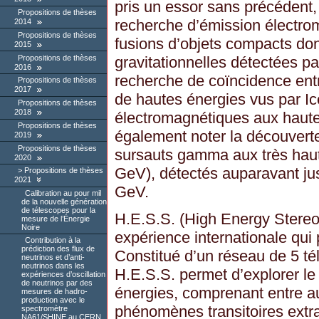
pris un essor sans précédent,
Propositions de thèses
recherche d’émission électro
2014
Propositions de thèses
fusions d’objets compacts do
2015
Propositions de thèses
gravitationnelles détectées p
2016
recherche de coïncidence ent
Propositions de thèses
2017
de hautes énergies vus par I
Propositions de thèses
2018
électromagnétiques aux haute
Propositions de thèses
également noter la découverte
2019
Propositions de thèses
sursauts gamma aux très hau
2020
GeV), détectés auparavant ju
Propositions de thèses
2021
GeV.
Calibration au pour mil
de la nouvelle génération
de télescopes pour la
H.E.S.S. (High Energy Stere
mesure de l’Énergie
Noire
expérience internationale qui 
Contribution à la
prédiction des flux de
Constitué d’un réseau de 5 té
neutrinos et d’anti-
neutrinos dans les
H.E.S.S. permet d’explorer l
expériences d’oscillation
de neutrinos par des
énergies, comprenant entre a
mesures de hadro-
production avec le
phénomènes transitoires extra
spectromètre
NA61/SHINE au CERN