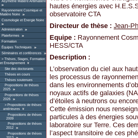
Asymétrie Matière Antimatière
hautes énergies avec H.E.S.S.
Rayonnement Cosmique et
observatoire CTA
Matière Noire
Cosmologie et Energie Noire
Directeur de thèse :
Jean-Ph
Administration
Equipe :
Rayonnement Cosmiq
Plateformes
Formation
HESS/CTA
Équipes Techniques
Séminaires et conférences
Description :
Thèses, Stages, Formation
et Enseignement
L’observation du ciel aux hau
Site des doctorants
Thèses en cours
les processus de rayonnemen
Thèses soutenues
dans les environnements d’obj
Propositions de thèses
2025
noyaux actifs de galaxies (NA
Propositions de thèses
d’étoiles à neutrons ou encor
2026
Propositions de thèses
Cette émission nous renseigne
antérieures
Propositions de thèses
particules à des énergies sou
2009
laboratoire sur Terre. Ces der
Propositions de thèses
2012
l’aspect transitoire de ces 
Propositions de thèses
2013