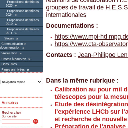
Propositions de thèses
groupes de travail de H.E.S.
2023
Propositions de thèses
internationales
2024
Propositions de thèses
2010
Documentations :
Propositions de thèses
2011
https://www.mpi-hd.mpg.
Stages
https://www.cta-observator
Communication et
documentation
Contacts :
Jean-Philippe Len
Valorisation
Postes à pourvoir
Liens utiles
Pages archivées
Dans la même rubrique :
Calibration au pour mil d
télescopes pour la mesur
Annuaires
Etude des désintégratio
l’expérience LHCb sur l
Rechercher
Sur ce site
et recherche de nouvelle
Préparation de l’analyse 