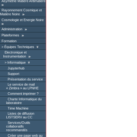
Asymétrie Matière Antimatière
Rayonnement Cosmique et
Matière Noire
Cosmologie et Energie Noire
Administration
Plateformes
Formation
Équipes Techniques
Electronique et
Instrumentation
Informatique
Jupyterhub
Support
Présentation du service
Le service de mail
« Zimbra » au LPNHE
Comment imprimer ?
Charte Informatique du
laboratoire
Time Machine
Listes de diffusion
LISTSERV au CC
Services/Outils
collaboratifs
recommandés
Créer une page web au