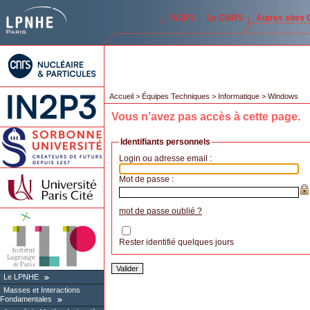
IN2P3
Le CNRS
Autres sites
Accueil
>
Équipes Techniques
>
Informatique
> Windows
Vous n’avez pas accès à cette page.
Identifiants personnels
Login ou adresse email :
Mot de passe :
mot de passe oublié ?
Rester identifié quelques jours
Le LPNHE
Masses et Interactions
Fondamentales