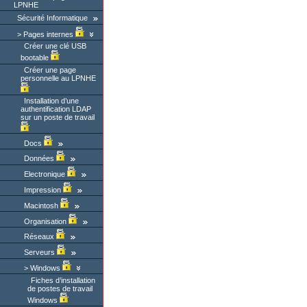
LPNHE
Sécurité Informatique
Pages internes
Créer une clé USB
bootable
Créer une page
personnelle au LPNHE
Installation d’une
authentification LDAP
sur un poste de travail
Docs
Données
Electronique
Impression
Macintosh
Organisation
Réseaux
Serveurs
Windows
Fiches d’installation
de postes de travail
Windows