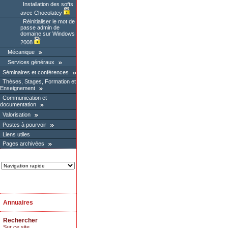
Installation des softs
avec Chocolatey
Réinitialiser le mot de
passe admin de
domaine sur Windows
2008
Mécanique
Services généraux
Séminaires et conférences
Thèses, Stages, Formation et
Enseignement
Communication et
documentation
Valorisation
Postes à pourvoir
Liens utiles
Pages archivées
Annuaires
Rechercher
Sur ce site