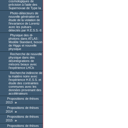
cosmologiques de
précision à l’aide des
Supernovae de Type Ia
Photo-détecteurs de
nouvelle génération et
étude de la violation de
l’invariance de Lorentz
avec les pulsars
détectés par H.E.S.S.-II
Physique des di-
photons dans ATLAS :
Modèle Standard, boson
de Higgs et nouvelle
physique
Recherche de nouvelle
physique dans des
désintégrations de
mésons beaux avec
l’expérience LHCb
Recherche indirecte de
la matière noire avec
l’expérience H.E.S.S. et
étude des contraintes
communes avec les
données provenant des
accélérateurs
Propositions de thèses
2013
Propositions de thèses
2014
Propositions de thèses
2015
Propositions de thèses