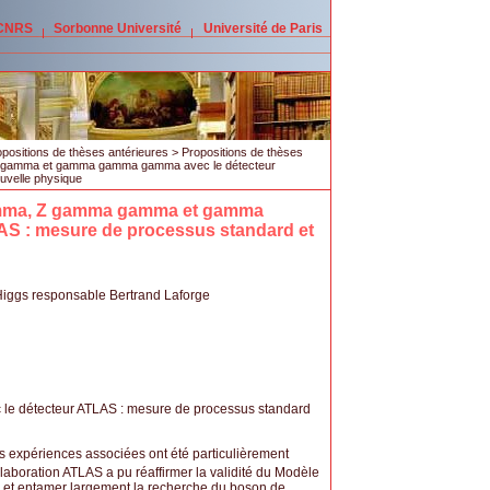
 CNRS
Sorbonne Université
Université de Paris
positions de thèses antérieures
>
Propositions de thèses
 gamma et gamma gamma gamma avec le détecteur
uvelle physique
amma, Z gamma gamma et gamma
S : mesure de processus standard et
s/Higgs responsable Bertrand Laforge
 le détecteur ATLAS : mesure de processus standard
s expériences associées ont été particulièrement
laboration ATLAS a pu réaffirmer la validité du Modèle
 et entamer largement la recherche du boson de