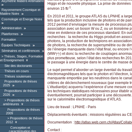
Asymétrie Matière Antimatière
Higgs et de nouvelle physique. La prise de données 
-1
environ 15 fb
.
Rayonnement Cosmique et
Matière Noire
En 2010 et 2011, le groupe ATLAS du LPNHE a larg
Cosmologie et Energie Noire
tels que la production inclusive de photons et de pai
2012 permet d’envisager la mesure de processus plus
Administration
association avec un boson W ou Z, ou un troisième ph
mise en évidence de ces processus standard. En outr
Plateformes
recherches : la recherche du Higgs produit en assoc
Formation
photons, la production de technipions en associatio
de photons, la recherche de supersymétrie ou de d
Équipes Techniques
de l’énergie manquante dans l’état final, ou encore 
Séminaires et conférences
(WW
) et donc la recherche de couplages anormaux.
γ
γ
γ
γ
Thèses, Stages, Formation
plus prometteuse, selon l’état des recherches fin 2
et Enseignement
le passage à une énergie dans le centre de masse d
Site des doctorants
Le sujet permet d’aborder un large éventail du travai
Thèses en cours
électromagnétiques tels que le photon et l’électron, 
Thèses soutenues
manquante emportée par les neutrinos dans le canal
Propositions de thèses
critères de déclenchement nouveaux (par exemple tr
2025
L’étudiant(e) acquerra l’expérience d’une mesure co
les techniques statistiques nécessaires pour établir u
Propositions de thèses
2026
éventuellement, pourrait participer à une découverte
sur le calorimètre électromagnétique d’ATLAS.
Propositions de thèses
antérieures
Lieu de travail : LPNHE - Paris
Propositions de thèses
2009
Déplacements éventuels : missions régulières au 
Propositions de thèses
Documentation :
http://atlas.web.cern.ch/Atlas/Collab
2012
Conception et
Contact :
caractérisation des