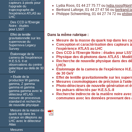
capteurs à pixels pour
Lydia Roos, 01 44 27 75 77 ou
lydia.roos
@
lpnh
l’upgrade du
Bertrand Laforge, 01 44 27 47 56 ou
bertrand.l
trajectographe de
l’expérience ATLAS au
Philippe Schwemling, 01 44 27 74 72 ou
phili
LHC
Des CCD à l’Energie
Noire : études
pour LSST
Dans la même rubrique :
Effet de lentille
gravitationnelle sur les
Mesure de la masse du quark top dans les ca
supernovae du
Conception et caractérisation des capteurs à
Supernova Legacy
l’expérience ATLAS au LHC
Survey
Des CCD à l’Energie Noire : études pour LSS
Étalonnage de la
Physique des di-photons dans ATLAS : Modèl
camera de l’expérience
Recherche de nouvelle physique dans des dé
H.E.S.S. II et
observations du centre
LHCb
galactique au-delà de 30
Étalonnage de la camera de l’expérience H.E.S
GeV
de 30 GeV
Etude de la
Effet de lentille gravitationnelle sur les s
production W gamma
Mesures cosmologiques de précision à l’aide
gamma, Z gamma
Photo-détecteurs de nouvelle génération et ét
gamma et gamma
les pulsars détectés par H.E.S.S.-II
gamma gamma avec le
Recherche indirecte de la matière noire avec 
détecteur ATLAS :
communes avec les données provenant des 
mesure de processus
standard et recherche
de nouvelle physique
Mesure de la masse du
quark top dans les
canaux en dileptons au
LHC avec le détecteur
Atlas
Mesures