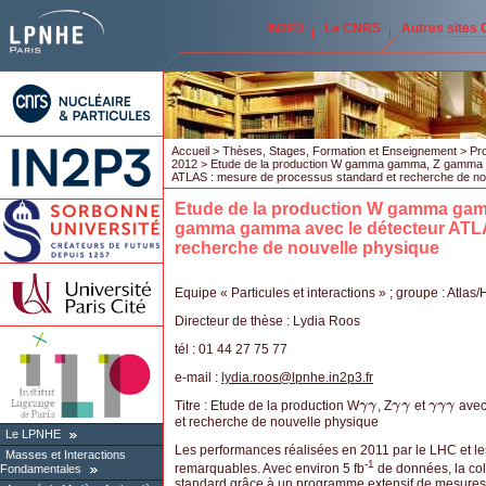
IN2P3
Le CNRS
Autres sites
Accueil
>
Thèses, Stages, Formation et Enseignement
>
Pro
2012
> Etude de la production W gamma gamma, Z gamma
ATLAS : mesure de processus standard et recherche de no
Etude de la production W gamma g
gamma gamma avec le détecteur ATLA
recherche de nouvelle physique
Equipe « Particules et interactions » ; groupe : Atla
Directeur de thèse : Lydia Roos
tél : 01 44 27 75 77
e-mail :
lydia.roos
@
lpnhe.in2p3.fr
Titre : Etude de la production W
, Z
et
avec
γ
γ
γ
γ
γ
γ
γ
γ
γ
γ
γ
γ
γ
γ
et recherche de nouvelle physique
Le LPNHE
Les performances réalisées en 2011 par le LHC et le
Masses et Interactions
-1
remarquables. Avec environ 5 fb
de données, la col
Fondamentales
standard grâce à un programme extensif de mesures