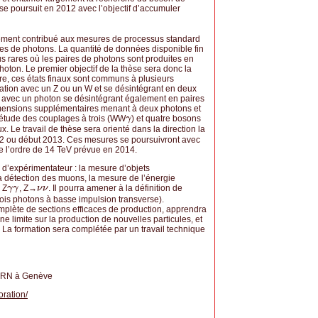
se poursuit en 2012 avec l’objectif d’accumuler
ement contribué aux mesures de processus standard
res de photons. La quantité de données disponible fin
 rares où les paires de photons sont produites en
oton. Le premier objectif de la thèse sera donc la
e, ces états finaux sont communs à plusieurs
iation avec un Z ou un W et se désintégrant en deux
n avec un photon se désintégrant également en paires
imensions supplémentaires menant à deux photons et
l’étude des couplages à trois (WW
) et quatre bosons
γ
γ
 Le travail de thèse sera orienté dans la direction la
012 ou début 2013. Ces mesures se poursuivront avec
e l’ordre de 14 TeV prévue en 2014.
l d’expérimentateur : la mesure d’objets
la détection des muons, la mesure de l’énergie
 Z
, Z→
. Il pourra amener à la définition de
γ
γ
γ
γ
ν
ν
ν
ν
ois photons à basse impulsion transverse).
mplète de sections efficaces de production, apprendra
ne limite sur la production de nouvelles particules, et
. La formation sera complétée par un travail technique
CERN à Genève
oration/