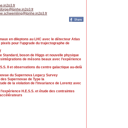
e.in2p3.fr
aforge
@
lpnhe.in2p3.fr
ppe.schwemling
@
lpnhe.in2p3.fr
naux en dileptons au LHC avec le détecteur Atlas
 pixels pour l’upgrade du trajectographe de
T
e Standard, boson de Higgs et nouvelle physique
sintégrations de mésons beaux avec l’expérience
.S. II et observations du centre galactique au-delà
upernovae du Supernova Legacy Survey
 des Supernovae de Type Ia
ude de la violation de l’invariance de Lorentz avec
l’expérience H.E.S.S. et étude des contraintes
accélérateurs