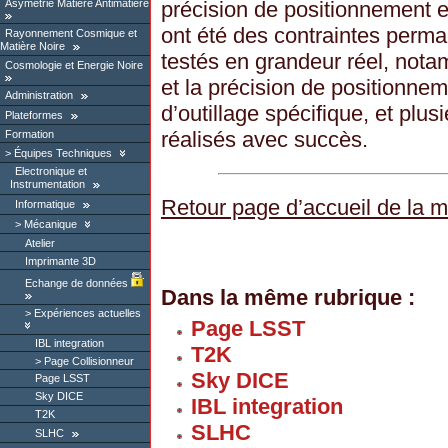
Asymétrie Matière Antimatière
précision de positionnement e
ont été des contraintes perma
Rayonnement Cosmique et
Matière Noire
testés en grandeur réel, nota
Cosmologie et Energie Noire
et la précision de positionne
Administration
d’outillage spécifique, et plus
Plateformes
réalisés avec succès.
Formation
Équipes Techniques
Electronique et
Instrumentation
Retour page d’accueil de la 
Informatique
Mécanique
Atelier
Imprimante 3D
Echange de données
Dans la même rubrique :
Expériences actuelles
Page LSST
IBL integration
T2K
Page Collisionneur
Sky DICE
Page LSST
Sky DICE
IBL integration
T2K
SLHC
SLHC