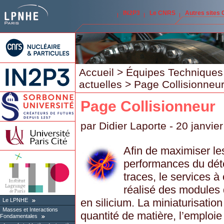
IN2P3
Le CNRS
Autres sites
Accueil
>
Équipes Techniques
actuelles
> Page Collisionneu
Page Collisionneur
par
Didier Laporte
- 20 janvie
Afin de maximiser le
performances du dét
traces, le services à
réalisé des modules 
en silicium. La miniaturisation
Le LPNHE
Masses et Interactions
quantité de matière, l’emploi
Fondamentales