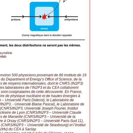
asymétrie
milab
nviron 500 physiciens provenant de 86 instituts de 19
du Department of Energy’s Office of Science, de la
es de moyens internationales, dont le CNRS (IN2P3)
es laboratoires de l’IN2P3 et du CEA collaborent
 sont cosignataires de cette découverte. En France,
toire de physique nucléaire et de hautes énergies à
– Université Paris Diderot), le Laboratoire de
2P3, - Université Blaise Pascal), le Laboratoire de
CNRS/IN2P3, Université Joseph Fourier, Institut
nucléaire de Lyon (CNRS/IN2P3 – Université Claude
es de Marseille (CNRS/IN2P3 – Université de la
aire à Orsay (CNRS/IN2P3 – Université Paris-Sud 11),
rg (CNRS/IN2P3 – Université de Strasbourg) et l’Institut
(Irfu) du CEA à Saclay.