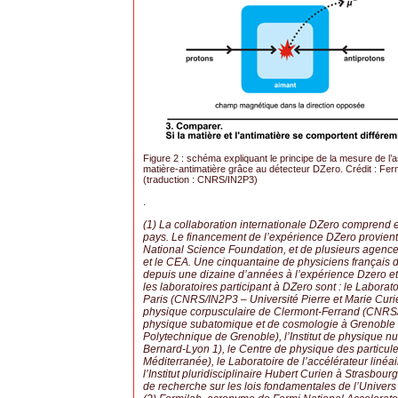
Figure 2 : schéma expliquant le principe de la mesure de l’
matière-antimatière grâce au détecteur DZero. Crédit : Fer
(traduction : CNRS/IN2P3)
.
(1) La collaboration internationale DZero comprend e
pays. Le financement de l’expérience DZero provient 
National Science Foundation, et de plusieurs agenc
et le CEA. Une cinquantaine de physiciens français d
depuis une dizaine d’années à l’expérience Dzero et
les laboratoires participant à DZero sont : le Labora
Paris (CNRS/IN2P3 – Université Pierre et Marie Curie 
physique corpusculaire de Clermont-Ferrand (CNRS/IN
physique subatomique et de cosmologie à Grenoble (
Polytechnique de Grenoble), l’Institut de physique 
Bernard-Lyon 1), le Centre de physique des particul
Méditerranée), le Laboratoire de l’accélérateur liné
l’Institut pluridisciplinaire Hubert Curien à Strasbou
de recherche sur les lois fondamentales de l’Univers 