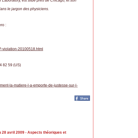
 Laboratory, est situé près de Chicago, et son
ans le jargon des physiciens.
ro :
P-violation-20100518.html
44 82 59 (US)
ment-la-matiere-l-a-emporte-de-justesse-sur-l-
8 avril 2009 - Aspects théoriques et