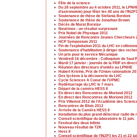
Fête de la science
Du 28 septembre au 4 octobre 2011, le LPNHE
d’astronomie) pour fêter les 40 ans de l’IN2P3
Soutenance de thèse de Stefania Bordoni
Soutenance de thèse de Jonathan Brown
Décès de Murat Boratav
Neutrinos : un résultat surprenant
Prix Nobel de Physique 2011
Journées de Rencontre Jeunes Chercheurs 
HCP Symposium 2011
Fin de l’exploitation 2011 du LHC en collision
Soutenance d’habilitation à diriger des rech
Un prix pour le service Mécanique
Vendredi 16 décembre : Colloquium de Saul P
Mardi 17 janvier : journée de la FRIF en dir
Réunion des directeurs d’unités au LPNHE
Hubert Krivine, Prix de l’Union rationaliste 2
Des lycéens à la découverte du LHC
Cycle Sciences A Coeur de l’UPMC
Redémarrage du LHC le 7 mars
Départ de la caméra HESS II
En direct des Rencontres de Moriond 2012
En direct des Rencontres de Moriond 2012
Prix Villemot 2012 de l’Académie des Scienc
Rencontres de Blois 2012
Arrivée de la Caméra HESS II
Installation du plus grand détecteur radio 
Conseil scientifique du laboratoire le 11 juin.
Festival des deux Infinis
Nouveau résultat de T2K
Hess II
Conseil scientifique de l’IN2P3 les 21 et 22 ju