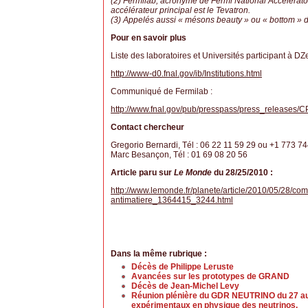
(2) Fermilab, acronyme de Fermi National Accelerator
accélérateur principal est le Tevatron.
(3) Appelés aussi « mésons beauty » ou « bottom » d
Pour en savoir plus
Liste des laboratoires et Universités participant à DZe
http://www-d0.fnal.gov/ib/Institutions.html
Communiqué de Fermilab :
http://www.fnal.gov/pub/presspass/press_releases/C
Contact chercheur
Gregorio Bernardi, Tél : 06 22 11 59 29 ou +1 773 7
Marc Besançon, Tél : 01 69 08 20 56
Article paru sur
Le Monde
du 28/25/2010 :
http://www.lemonde.fr/planete/article/2010/05/28/com
antimatiere_1364415_3244.html
Dans la même rubrique :
Décès de Philippe Leruste
Avancées sur les prototypes de GRAND
Décès de Jean-Michel Levy
Réunion plénière du GDR NEUTRINO du 27 au 2
expérimentaux en physique des neutrinos.