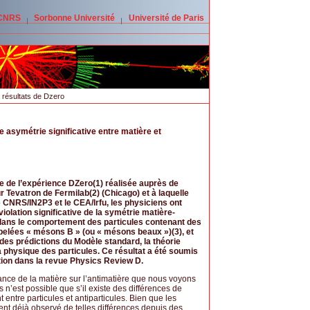
 CNRS
Sorbonne Université
Université de Paris
 résultats de Dzero
asymétrie significative entre matière et
e de l’expérience DZero(1) réalisée auprès de
r Tevatron de Fermilab(2) (Chicago) et à laquelle
e CNRS/IN2P3 et le CEA/Irfu, les physiciens ont
iolation significative de la symétrie matière-
dans le comportement des particules contenant des
pelées « mésons B » (ou « mésons beaux »)(3), et
 des prédictions du Modèle standard, la théorie
a physique des particules. Ce résultat a été soumis
tion dans la revue Physics Review D.
nce de la matière sur l’antimatière que nous voyons
s n’est possible que s’il existe des différences de
entre particules et antiparticules. Bien que les
ent déjà observé de telles différences depuis des