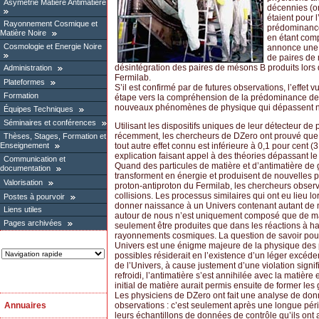
Asymétrie Matière Antimatière
décennies (on
étaient pour 
Rayonnement Cosmique et
prédominance 
Matière Noire
en étant comp
Cosmologie et Energie Noire
annonce une d
de paires de 
désintégration des paires de mésons B produits lors 
Administration
Fermilab.
Plateformes
S’il est confirmé par de futures observations, l’effe
Formation
étape vers la compréhension de la prédominance de l
nouveaux phénomènes de physique qui dépassent 
Équipes Techniques
Séminaires et conférences
Utilisant les dispositifs uniques de leur détecteur 
récemment, les chercheurs de DZero ont prouvé que l
Thèses, Stages, Formation et
tout autre effet connu est inférieure à 0,1 pour cent (
Enseignement
explication faisant appel à des théories dépassant le
Communication et
Quand des particules de matière et d’antimatière de g
documentation
transforment en énergie et produisent de nouvelles pa
Valorisation
proton-antiproton du Fermilab, les chercheurs obser
collisions. Les processus similaires qui ont eu lieu l
Postes à pourvoir
donner naissance à un Univers contenant autant de m
Liens utiles
autour de nous n’est uniquement composé que de mati
Pages archivées
seulement être produites que dans les réactions à ha
rayonnements cosmiques. La question de savoir pour
Univers est une énigme majeure de la physique des 
possibles résiderait en l’existence d’un léger excéde
de l’Univers, à cause justement d’une violation signifi
refroidi, l’antimatière s’est annihilée avec la matièr
initial de matière aurait permis ensuite de former les 
Les physiciens de DZero ont fait une analyse de donné
Annuaires
observations : c’est seulement après une longue pério
leurs échantillons de données de contrôle qu’ils on