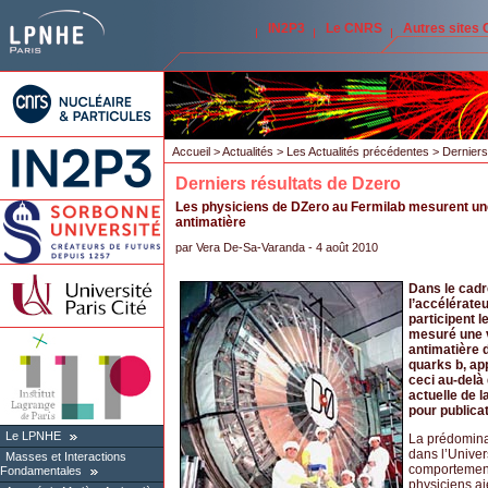
IN2P3
Le CNRS
Autres sites
Accueil
>
Actualités
>
Les Actualités précédentes
> Derniers
Derniers résultats de Dzero
Les physiciens de DZero au Fermilab mesurent une 
antimatière
par
Vera De-Sa-Varanda
- 4 août 2010
Dans le cadr
l’accélérateu
participent l
mesuré une v
antimatière 
quarks b, ap
ceci au-delà
actuelle de l
pour publica
Le LPNHE
La prédomina
dans l’Univer
Masses et Interactions
comportement 
Fondamentales
physiciens ai