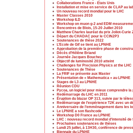
Collaborations France - Etats Unis
Installation et mise en service de CLAP au la
Un nouveau record mondial pour le LHC
Master Classes 2010
Workshop ILD
Workshop on muon g-2 and EDM measureme
Rencontres de Blois, 15-20 Juillet 2010
Matthew Charles lauréat du prix Joliot-Curie
Départ du CHADAC pour le CCIN2P3
Soutenances de thèse 2022
L’Ecole de Gif se tient au LPNHE
Approbation de la première phase de constr
Décès d’Hélène Briand
Journée Jacques Bouchez
Objectif de luminosité 2010 atteint
Challenges for Precision Physics at the LHC
Soutenances de Thèse
La FRIF se présente aux Master
Présentation de « Mathematica » au LPNHE
Stages de L3 au LPNHE
Réunion CDU
Pycoa, un logiciel pour mieux comprendre la
Redémarrage du LHC en 2011
Éruption du blazar OP 313, suivie par le tél
Redémarrage de l’expérience T2K avec un dé
Anniversaire de l’emménagement dans les lo
Le LPNHE a son flashcode
Workshop D0 France au LPNHE
LHC : nouveau record mondial d’intensité de
Prochaines soutenances de thèses
Lundi 25 juillet, à 13H30, conférence de pres
Biennale du LPNHE