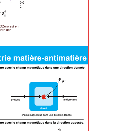
 DZero est en
dard des