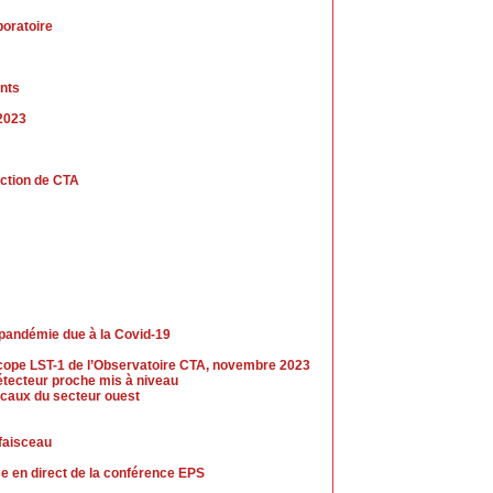
boratoire
nts
 2023
uction de CTA
 pandémie due à la Covid-19
escope LST-1 de l’Observatoire CTA, novembre 2023
tecteur proche mis à niveau
caux du secteur ouest
 faisceau
se en direct de la conférence EPS