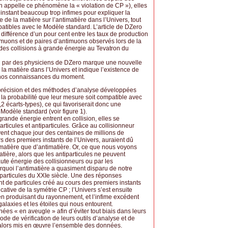
 appelle ce phénomène la « violation de CP »), elles
l’instant beaucoup trop infimes pour expliquer la
de la matière sur l’antimatière dans l’Univers, tout
atibles avec le Modèle standard. L’article de DZero
ifférence d’un pour cent entre les taux de production
muons et de paires d’antimuons observés lors de la
des collisions à grande énergie au Tevatron du
t vu par des physiciens de DZero marque une nouvelle
a matière dans l’Univers et indique l’existence de
nos connaissances du moment.
de précision et des méthodes d’analyse développées
a probabilité que leur mesure soit compatible avec
3,2 écarts-types), ce qui favoriserait donc une
 Modèle standard (voir figure 1).
rande énergie entrent en collision, elles se
rticules et antiparticules. Grâce au collisionneur
vent chaque jour des centaines de millions de
ors des premiers instants de l’Univers, auraient dû
atière que d’antimatière. Or, ce que nous voyons
ère, alors que les antiparticules ne peuvent
ute énergie des collisionneurs ou par les
quoi l’antimatière a quasiment disparu de notre
particules du XXIe siècle. Une des réponses
nt de particules créé au cours des premiers instants
cative de la symétrie CP ; l’Univers s’est ensuite
e en produisant du rayonnement, et l’infime excédent
galaxies et les étoiles qui nous entourent.
es « en aveugle » afin d’éviter tout biais dans leurs
de de vérification de leurs outils d’analyse et de
t alors mis en œuvre l’ensemble des données.