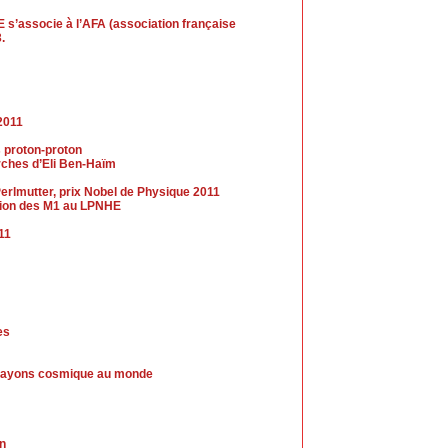
 s’associe à l’AFA (association française
.
2011
s proton-proton
erches d’Eli Ben-Haïm
erlmutter, prix Nobel de Physique 2011
ection des M1 au LPNHE
011
es
de rayons cosmique au monde
in