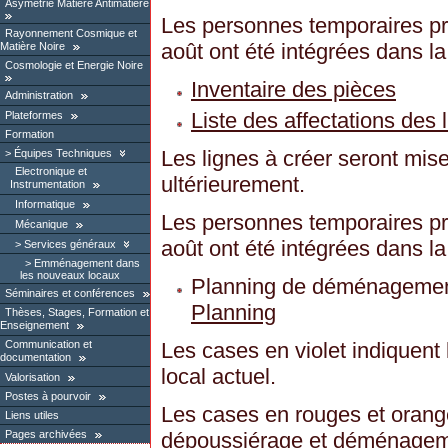
Asymétrie Matière Antimatière
Les personnes temporaires pré
Rayonnement Cosmique et
août ont été intégrées dans la 
Matière Noire
Cosmologie et Energie Noire
Inventaire des pièces
Administration
Liste des affectations des
Plateformes
Formation
Les lignes à créer seront mi
Équipes Techniques
Electronique et
ultérieurement.
Instrumentation
Informatique
Les personnes temporaires pré
Mécanique
août ont été intégrées dans la 
Services généraux
Emménagement dans
les nouveaux locaux
Planning de déménagemen
Séminaires et conférences
Planning
Thèses, Stages, Formation et
Enseignement
Communication et
Les cases en violet indiquent 
documentation
local actuel.
Valorisation
Postes à pourvoir
Les cases en rouges et orange
Liens utiles
dépoussiérage et déménageme
Pages archivées