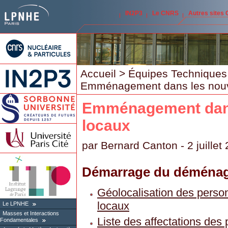
IN2P3
Le CNRS
Autres sites
Accueil
>
Équipes Techniques
Emménagement dans les nou
Emménagement dan
locaux
par
Bernard Canton
- 2 juillet
Démarrage du déménage
Géolocalisation des perso
locaux
Le LPNHE
Masses et Interactions
Liste des affectations des 
Fondamentales