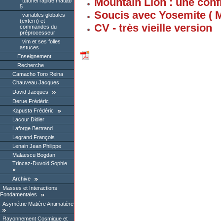
Mountain Lion : une conf
tutoriel rapide matlab
5
Soucis avec Yosemite ( 
variables globales
(extern) et
CV - très vieille version
commandes du
préprocesseur
vim et ses folles
astuces
Enseignement
Recherche
Camacho Toro Reina
Chauveau Jacques
David Jacques
Derue Frédéric
Kapusta Frédéric
Lacour Didier
Laforge Bertrand
Legrand François
Lenain Jean Philippe
Malaescu Bogdan
Trincaz-Duvoid Sophie
Archive
Masses et Interactions
Fondamentales
Asymétrie Matière Antimatière
Rayonnement Cosmique et