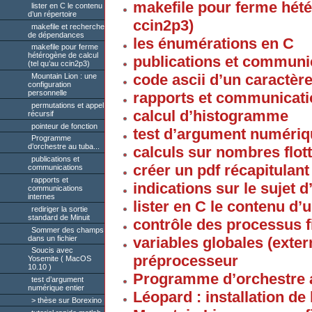
makefile pour ferme hété
lister en C le contenu
d’un répertoire
ccin2p3)
makefile et recherche
de dépendances
les énumérations en C
makefile pour ferme
hétérogène de calcul
publications et communi
(tel qu’au ccin2p3)
code ascii d’un caractèr
Mountain Lion : une
configuration
personnelle
rapports et communicati
permutations et appel
calcul d’histogramme
récursif
pointeur de fonction
test d’argument numériq
Programme
d’orchestre au tuba...
calculs sur nombres flott
publications et
créer un pdf récapitulan
communications
rapports et
indications sur le sujet 
communications
internes
lister en C le contenu d’
rediriger la sortie
standard de Minuit
contrôle des processus fi
Sommer des champs
dans un fichier
variables globales (ext
Soucis avec
préprocesseur
Yosemite ( MacOS
10.10 )
Programme d’orchestre a
test d’argument
numérique entier
Léopard : installation de
thèse sur Borexino