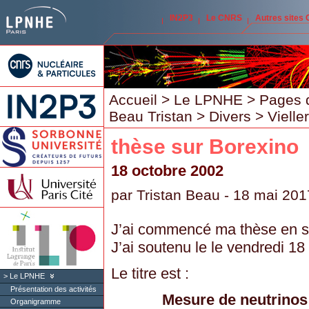
IN2P3
Le CNRS
Autres sites
Accueil
>
Le LPNHE
>
Pages 
Beau Tristan
>
Divers
>
Vielle
thèse sur Borexino
18 octobre 2002
par
Tristan Beau
- 18 mai 201
J’ai commencé ma thèse en s
J’ai soutenu le le vendredi 1
Le titre est :
Le LPNHE
Présentation des activités
Mesure de neutrinos 
Organigramme