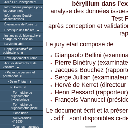
béryllium dans l’e
Accès et Hébergement
Informations pratiques pour
analyse des données issues
les personnels
Informations Egalité-
Test F
Discriminations
après conception et validati
Évaluations de l’unité
Historique des thèses
rap
Instances du laboratoire et
chargé.es de mission
Le jury était composé de :
La vie du labo
Rapport d’activité et
publications
Gianpaolo Bellini (examina
Développement durable
Pierre Binétruy (examinate
Accueil d’entrants et de
visiteurs
Jacques Bouchez (rapport
Pages du personnel
Serge Jullian (examinateur
permanent
Beau Tristan
Hervé de Kerret (directeur
Divers
Henri Pessard (rapporteur)
Formulaire de
trigonométrie
François Vannucci (préside
hyperbolique
Formulaire de
trigonométrie plane
Le document écrit et la prése
Liens utiles
.pdf
sont disponibles ci-d
Nouvel article
N° 1838
Touches magiques