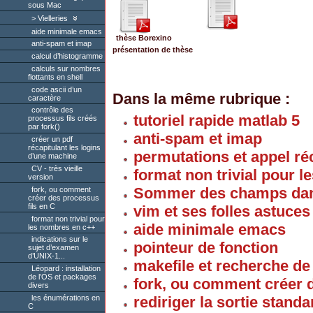
sous Mac
Vielleries
aide minimale emacs
thèse Borexino
anti-spam et imap
présentation de thèse
calcul d’histogramme
calculs sur nombres
flottants en shell
code ascii d’un
Dans la même rubrique :
caractère
contrôle des
tutoriel rapide matlab 5
processus fils créés
par fork()
anti-spam et imap
créer un pdf
récapitulant les logins
permutations et appel ré
d’une machine
CV - très vieille
format non trivial pour 
version
Sommer des champs dans
fork, ou comment
créer des processus
fils en C
vim et ses folles astuces
format non trivial pour
aide minimale emacs
les nombres en c++
indications sur le
pointeur de fonction
sujet d’examen
d’UNIX-1...
makefile et recherche d
Léopard : installation
de l’OS et packages
fork, ou comment créer d
divers
les énumérations en
rediriger la sortie standa
C