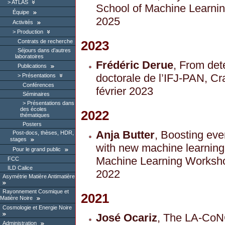
ATLAS
School of Machine Learning
Équipe
2025
Activités
Production
2023
Contrats de recherche
Séjours dans d’autres
laboratoires
Frédéric Derue
, From det
Publications
doctorale de l’IFJ-PAN, Cr
Présentations
Conférences
février 2023
Séminaires
Présentations dans
des écoles
2022
thématiques
Posters
Anja Butter
, Boosting eve
Post-docs, thèses, HDR,
stages
with new machine learnin
Pour le grand public
Machine Learning Worksh
FCC
ILD Calice
2022
Asymétrie Matière Antimatière
Rayonnement Cosmique et
2021
Matière Noire
Cosmologie et Energie Noire
José Ocariz
, The LA-CoN
Administration