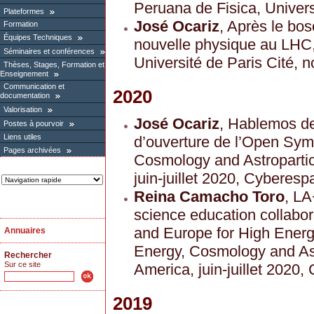
Peruana de Fisica, Univer
Plateformes
José Ocariz
, Après le bo
Formation
Équipes Techniques
nouvelle physique au LHC,
Séminaires et conférences
Université de Paris Cité,
Thèses, Stages, Formation et
Enseignement
Communication et
2020
documentation
Valorisation
José Ocariz
, Hablemos de
Postes à pourvoir
Liens utiles
d’ouverture de l’Open Sy
Pages archivées
Cosmology and Astropartic
juin-juillet 2020, Cyberesp
Reina Camacho Toro
, L
science education collabo
and Europe for High Ener
Annuaires
Energy, Cosmology and Astr
Rechercher
Sur ce site
America, juin-juillet 2020
2019