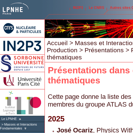
IN2P3
Le CNRS
Autres sites
Accueil
>
Masses et Interact
Production
>
Présentations
> P
thématiques
Présentations dans
thématiques
Cette page donne la liste des
membres du groupe ATLAS d
2025
Le LPNHE
Masses et Interactions
José Ocariz
, Physics With
Fondamentales