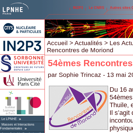
IN2P3
Le CNRS
Autres sites
Accueil
>
Actualités
>
Les Act
Rencontres de Moriond
54èmes Rencontres
par
Sophie Trincaz
- 13 mai 2
Du 16 a
54èmes 
Thuile, e
Il s’agi
inconto
Le LPNHE
Masses et Interactions
physique
Fondamentales