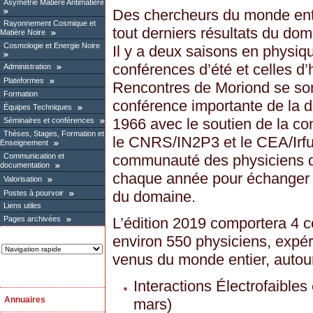
Asymétrie Matière Antimatière
Des chercheurs du monde enti
Rayonnement Cosmique et
tout derniers résultats du dom
Matière Noire
Cosmologie et Energie Noire
Il y a deux saisons en physiqu
conférences d’été et celles d’
Administration
Plateformes
Rencontres de Moriond se s
Formation
conférence importante de la d
Équipes Techniques
1966 avec le soutien de la c
Séminaires et conférences
Thèses, Stages, Formation et
le CNRS/IN2P3 et le CEA/Irfu,
Enseignement
Communication et
communauté des physiciens de
documentation
chaque année pour échanger e
Valorisation
du domaine.
Postes à pourvoir
Liens utiles
L’édition 2019 comportera 4 
Pages archivées
environ 550 physiciens, expér
venus du monde entier, autou
Interactions Électrofaibles
Annuaires
mars)