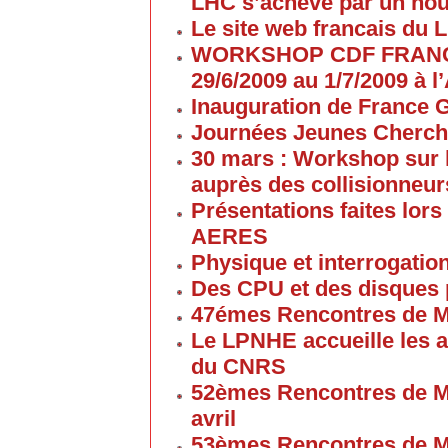
LHC s’achève par un no
Le site web francais du 
WORKSHOP CDF FRANC
29/6/2009 au 1/7/2009 à
Inauguration de France G
Journées Jeunes Cherch
30 mars : Workshop sur 
auprès des collisionneur
Présentations faites lors
AERES
Physique et interrogati
Des CPU et des disques
47émes Rencontres de M
Le LPNHE accueille les a
du CNRS
52èmes Rencontres de M
avril
53èmes Rencontres de M