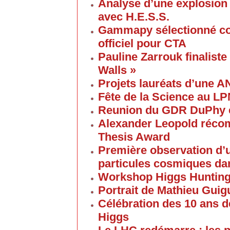
Analyse d’une explosion
avec H.E.S.S.
Gammapy sélectionné co
officiel pour CTA
Pauline Zarrouk finaliste
Walls »
Projets lauréats d’une 
Fête de la Science au L
Reunion du GDR DuPhy e
Alexander Leopold réco
Thesis Award
Première observation d’u
particules cosmiques d
Workshop Higgs Huntin
Portrait de Mathieu Gui
Célébration des 10 ans d
Higgs