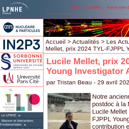
IN2P3
Le CNRS
Autres sites
Accueil
>
Actualités
>
Les Act
Mellet, prix 2024 TYL-FJPPL 
Lucile Mellet, prix
Young Investigator
par
Tristan Beau
- 29 avril 20
Notre ancien
postdoc à la 
Lucile Mellet
Le LPNHE
FJPPL Young 
Masses et Interactions
Fondamentales
contribution 