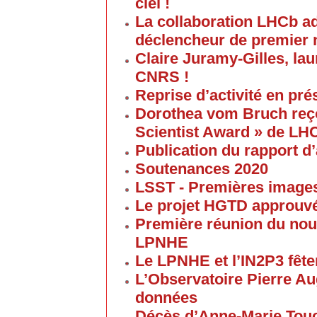
ciel !
La collaboration LHCb a
déclencheur de premier 
Claire Juramy-Gilles, lau
CNRS !
Reprise d’activité en pré
Dorothea vom Bruch reço
Scientist Award » de LH
Publication du rapport d’
Soutenances 2020
LSST - Premières images 
Le projet HGTD approuv
Première réunion du nouv
LPNHE
Le LPNHE et l’IN2P3 fêten
L’Observatoire Pierre Au
données
Décès d’Anne-Marie Tou