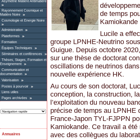
Asymétrie Matière Antimatière
développemen
Rayonnement Cosmique et
de temps pou
Matière Noire
Kamiokande 
Cosmologie et Energie Noire
Administration
Lucile a effe
Plateformes
groupe LPNHE-Neutrino sous l
Formation
Équipes Techniques
Guigue. Depuis octobre 2020, 
Séminaires et conférences
sur une thèse de doctorat con
Thèses, Stages, Formation et
Enseignement
oscillations de neutrinos dans
Communication et
nouvelle expérience HK.
documentation
Valorisation
Au cours de son doctorat, Luci
Postes à pourvoir
Liens utiles
conception, la construction, l
Pages archivées
l’exploitation du nouveau ban
précise de temps au LPNHE da
France-Japon TYL-FJPPN pour
Kamiokande. Ce travail a été r
avec des collègues du labora
Annuaires