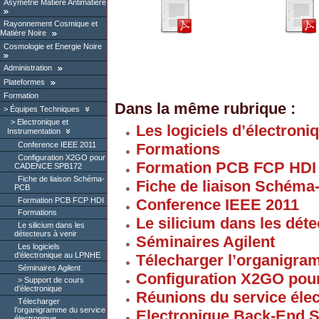
Asymétrie Matière Antimatière
Rayonnement Cosmique et
Matière Noire
Cosmologie et Energie Noire
Administration
Plateformes
Formation
Dans la même rubrique :
Équipes Techniques
Electronique et
Les logiciels d’électron
Instrumentation
Formations
Conference IEEE 2011
Configuration X2GO pour
Formation PCB FCP HDI
CADENCE SPB172
Fiche de liaison Schéma-
Fiche de liaison Schém
PCB
Formation PCB FCP HDI
Conference IEEE 2011
Formations
Le silicium dans les déte
Le silicium dans les
détecteurs à venir
Séminaires Agilent
Les logiciels
d’électronique au LPNHE
Télecharger l’organigra
Séminaires Agilent
Configuration X2GO p
Support de cours
d’électronique
Réunions du service éle
Télecharger
l’organigramme du service
Electronique Back-End 
électronique