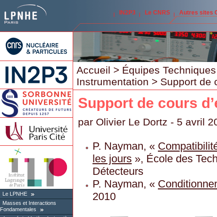
IN2P3
Le CNRS
Autres sites
Accueil
>
Équipes Techniques
Instrumentation
> Support de c
Support de cours d’
par
Olivier Le Dortz
- 5 avril 
P. Nayman, «
Compatibilit
les jours
», École des Tec
Détecteurs
P. Nayman, «
Conditionne
2010
Le LPNHE
Masses et Interactions
Fondamentales