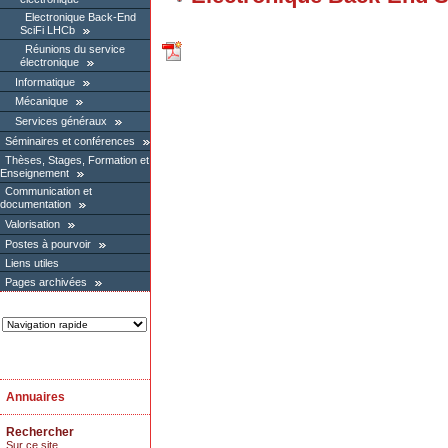
Electronique Back-End
SciFi LHCb
Réunions du service
électronique
Informatique
Mécanique
Services généraux
Séminaires et conférences
Thèses, Stages, Formation et
Enseignement
Communication et
documentation
Valorisation
Postes à pourvoir
Liens utiles
Pages archivées
Annuaires
Rechercher
Sur ce site