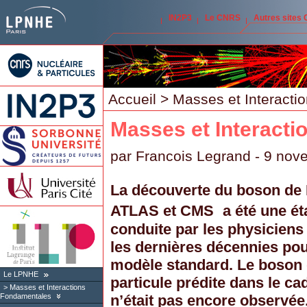
IN2P3
Le CNRS
Autres sites
Accueil
> Masses et Interacti
Masses et Interact
par
Francois Legrand
- 9 nov
La découverte du boson de H
ATLAS et CMS a été une éta
conduite par les physicien
les dernières décennies pou
modèle standard. Le boson d
Le LPNHE
particule prédite dans le c
Masses et Interactions
n’était pas encore observée
Fondamentales