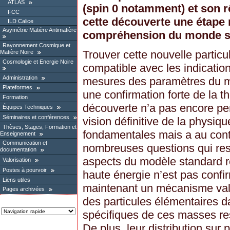
ATLAS
(spin 0 notamment) et son rô
FCC
cette découverte une étape
ILD Calice
Asymétrie Matière Antimatière
compréhension du monde s
Rayonnement Cosmique et
Trouver cette nouvelle partic
Matière Noire
Cosmologie et Energie Noire
compatible avec les indication
Administration
mesures des paramètres du m
Plateformes
une confirmation forte de la t
Formation
découverte n’a pas encore pe
Équipes Techniques
Séminaires et conférences
vision définitive de la physiqu
Thèses, Stages, Formation et
fondamentales mais a au contr
Enseignement
Communication et
nombreuses questions qui res
documentation
aspects du modèle standard re
Valorisation
Postes à pourvoir
haute énergie n’est pas confi
Liens utiles
maintenant un mécanisme val
Pages archivées
des particules élémentaires da
spécifiques de ces masses rest
De plus, leur distribution sur