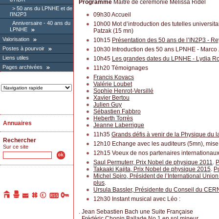
Programme
Maître de cérémonie Mélissa Ridel
50 ans du LPNHE et de
09h30 Accueil
l’IN2P3
Anniversaire - 40 ans du
10h00 Mot d’introduction des tutelles univers
LPNHE
Patzak (15 mn)
Valorisation
10h15
Présentation des 50 ans de l’IN2P3 - R
Postes à pourvoir
10h30 Introduction des 50 ans LPNHE - Marco 
Liens utiles
10h45
Les grandes dates du LPNHE - Lydia R
Pages archivées
11h20 Témoignages
Francis Kovacs
Valérie Loubet
Sophie Henrot-Versillé
Xavier Bertou
Julien Guy
Sébastien Fabbro
Heberth Torrès
Annuaires
Jeanne Laberrigue
11h35
Grands défis à venir de la Physique du l
Rechercher
12h10 Echange avec les auditeurs (5mn), mise
Sur ce site
12h15 Voeux de nos partenaires internationaux
Saul Permuterr, Prix Nobel de physique 2011
.
P
Takaaki Kajita, Prix Nobel de physique 2015
.
P
Michel Spiro, Président de l’International Unio
plus
.
Ursula Bassler, Présidente du Conseil du CER
12h30 Instant musical avec Léo :
. Jean Sebastien Bach une Suite Française
. Frédéric Chopin Ballade No 1 en sol mineur