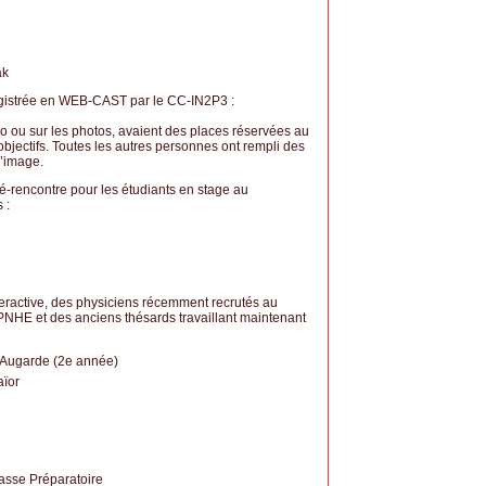
ak
registrée en WEB-CAST par le CC-IN2P3 :
éo ou sur les photos, avaient des places réservées au
bjectifs. Toutes les autres personnes ont rempli des
l’image.
é-rencontre pour les étudiants en stage au
 :
nteractive, des physiciens récemment recrutés au
LPNHE et des anciens thésards travaillant maintenant
y Augarde (2e année)
aïor
asse Préparatoire