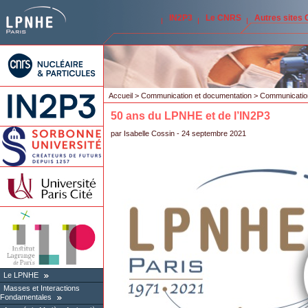
IN2P3
Le CNRS
Autres sites
Accueil
>
Communication et documentation
>
Communication
50 ans du LPNHE et de l’IN2P3
par
Isabelle Cossin
- 24 septembre 2021
Le LPNHE
Masses et Interactions
Fondamentales