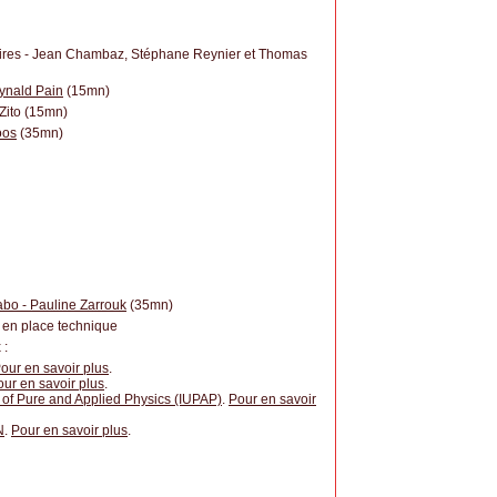
itaires - Jean Chambaz, Stéphane Reynier et Thomas
eynald Pain
(15mn)
Zito (15mn)
oos
(35mn)
abo - Pauline Zarrouk
(35mn)
 en place technique
 :
our en savoir plus
.
our en savoir plus
.
n of Pure and Applied Physics (IUPAP)
.
Pour en savoir
N
.
Pour en savoir plus
.