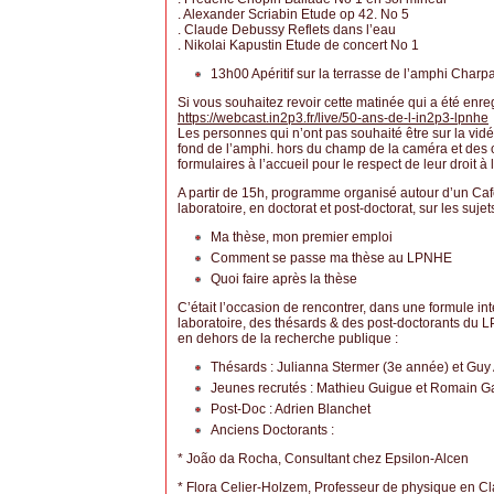
. Alexander Scriabin Etude op 42. No 5
. Claude Debussy Reflets dans l’eau
. Nikolai Kapustin Etude de concert No 1
13h00 Apéritif sur la terrasse de l’amphi Charp
Si vous souhaitez revoir cette matinée qui a été en
https://webcast.in2p3.fr/live/50-ans-de-l-in2p3-lpnhe
Les personnes qui n’ont pas souhaité être sur la vid
fond de l’amphi. hors du champ de la caméra et des o
formulaires à l’accueil pour le respect de leur droit à 
A partir de 15h, programme organisé autour d’un Caf
laboratoire, en doctorat et post-doctorat, sur les sujets
Ma thèse, mon premier emploi
Comment se passe ma thèse au LPNHE
Quoi faire après la thèse
C’était l’occasion de rencontrer, dans une formule i
laboratoire, des thésards & des post-doctorants du 
en dehors de la recherche publique :
Thésards : Julianna Stermer (3e année) et Gu
Jeunes recrutés : Mathieu Guigue et Romain G
Post-Doc : Adrien Blanchet
Anciens Doctorants :
* João da Rocha, Consultant chez Epsilon-Alcen
* Flora Celier-Holzem, Professeur de physique en Cl