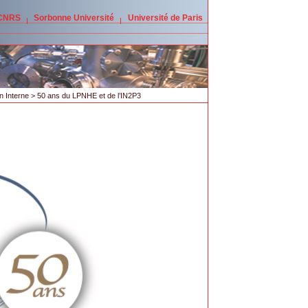
 CNRS
Sorbonne Université
Université de Paris
 Interne
> 50 ans du LPNHE et de l’IN2P3