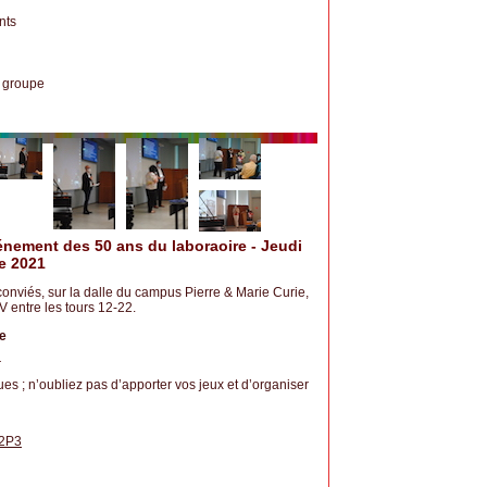
nts
d groupe
nement des 50 ans du laboraoire - Jeudi
e 2021
conviés, sur la dalle du campus Pierre & Marie Curie,
dV entre les tours 12-22.
e
r
iques ; n’oubliez pas d’apporter vos jeux et d’organiser
N2P3