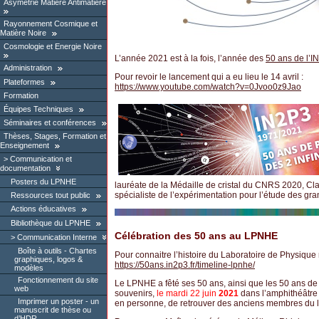
Asymétrie Matière Antimatière
Rayonnement Cosmique et
Matière Noire
Cosmologie et Energie Noire
L’année 2021 est à la fois, l’année des
50 ans de l’I
Administration
Pour revoir le lancement qui a eu lieu le 14 avril :
Plateformes
https://www.youtube.com/watch?v=0Jvoo0z9Jao
Formation
Équipes Techniques
Séminaires et conférences
Thèses, Stages, Formation et
Enseignement
Communication et
documentation
Posters du LPNHE
lauréate de la Médaille de cristal du CNRS 2020, Cla
spécialiste de l’expérimentation pour l’étude des gra
Ressources tout public
Actions éducatives
Bibliothèque du LPNHE
Célébration des 50 ans au LPNHE
Communication Interne
Boîte à outils - Chartes
Pour connaitre l’histoire du Laboratoire de Physique n
graphiques, logos &
https://50ans.in2p3.fr/timeline-lpnhe/
modèles
Fonctionnement du site
Le LPNHE a fêté ses 50 ans, ainsi que les 50 ans de l
web
souvenirs,
le mardi 22 juin
2021
dans l’amphithéâtre C
Imprimer un poster - un
en personne, de retrouver des anciens membres du la
manuscrit de thèse ou
d’HDR