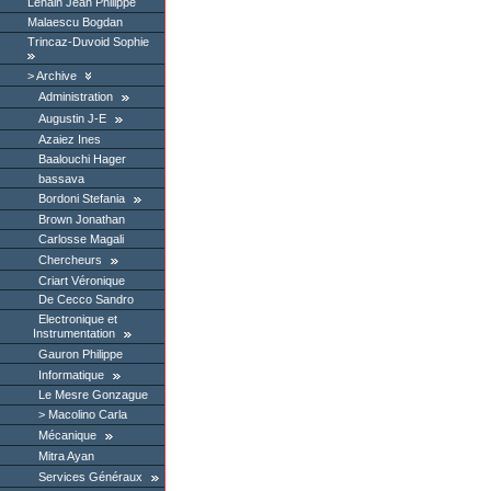
Lenain Jean Philippe
Malaescu Bogdan
Trincaz-Duvoid Sophie
Archive
Administration
Augustin J-E
Azaiez Ines
Baalouchi Hager
bassava
Bordoni Stefania
Brown Jonathan
Carlosse Magali
Chercheurs
Criart Véronique
De Cecco Sandro
Electronique et
Instrumentation
Gauron Philippe
Informatique
Le Mesre Gonzague
Macolino Carla
Mécanique
Mitra Ayan
Services Généraux