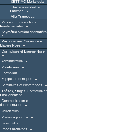
SETTIMO Mariangela
Theveneaux-Pelzer
Timothée
Villa Francesca
Masses et Interactions
Fondamentales
Asymétrie Matière Antimatière
Rayonnement Cosmique et
Matière Noire
Cosmologie et Energie Noire
Administration
Plateformes
Formation
Équipes Techniques
Séminaires et conférences
Thèses, Stages, Formation et
Enseignement
Communication et
documentation
Valorisation
Postes à pourvoir
Liens utiles
Pages archivées