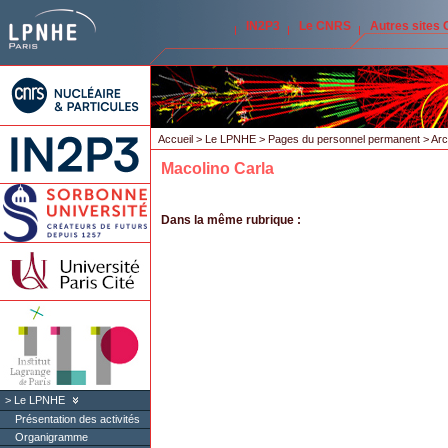
IN2P3
Le CNRS
Autres sites
Accueil
>
Le LPNHE
>
Pages du personnel permanent
>
Arc
Macolino Carla
Dans la même rubrique :
Le LPNHE
Présentation des activités
Organigramme