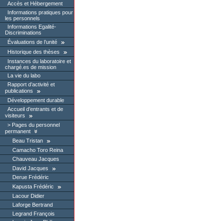
Accès et Hébergement
Informations pratiques pour
les personnels
Informations Egalité-
Discriminations
Évaluations de l’unité
Historique des thèses
Instances du laboratoire et
chargé.es de mission
La vie du labo
Rapport d’activité et
publications
Développement durable
Accueil d’entrants et de
visiteurs
Pages du personnel
permanent
Beau Tristan
Camacho Toro Reina
Chauveau Jacques
David Jacques
Derue Frédéric
Kapusta Frédéric
Lacour Didier
Laforge Bertrand
Legrand François