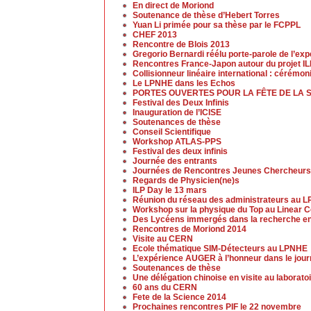
En direct de Moriond
Soutenance de thèse d’Hebert Torres
Yuan Li primée pour sa thèse par le FCPPL
CHEF 2013
Rencontre de Blois 2013
Gregorio Bernardi réélu porte-parole de l’ex
Rencontres France-Japon autour du projet I
Collisionneur linéaire international : cérémo
Le LPNHE dans les Echos
PORTES OUVERTES POUR LA FÊTE DE LA 
Festival des Deux Infinis
Inauguration de l’ICISE
Soutenances de thèse
Conseil Scientifique
Workshop ATLAS-PPS
Festival des deux infinis
Journée des entrants
Journées de Rencontres Jeunes Chercheurs
Regards de Physicien(ne)s
ILP Day le 13 mars
Réunion du réseau des administrateurs au 
Workshop sur la physique du Top au Linear Co
Des Lycéens immergés dans la recherche en
Rencontres de Moriond 2014
Visite au CERN
Ecole thématique SIM-Détecteurs au LPNHE
L’expérience AUGER à l’honneur dans le jou
Soutenances de thèse
Une délégation chinoise en visite au laborato
60 ans du CERN
Fete de la Science 2014
Prochaines rencontres PIF le 22 novembre