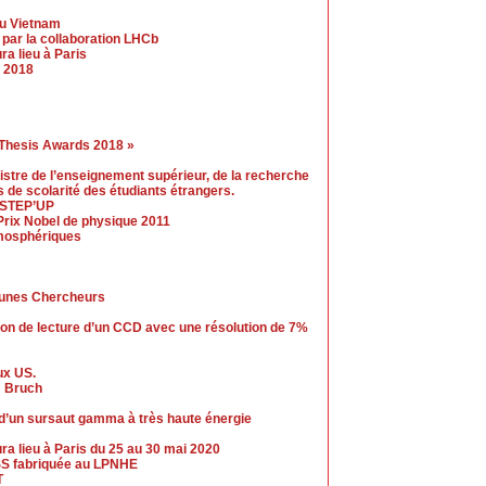
au Vietnam
par la collaboration LHCb
a lieu à Paris
 2018
 Thesis Awards 2018 »
nistre de l’enseignement supérieur, de la recherche
is de scolarité des étudiants étrangers.
e STEP’UP
Prix Nobel de physique 2011
mosphériques
eunes Chercheurs
ion de lecture d’un CCD avec une résolution de 7%
ux US.
m Bruch
d’un sursaut gamma à très haute énergie
 lieu à Paris du 25 au 30 mai 2020
ESS fabriquée au LPNHE
T