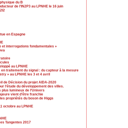
a physique du B
ucteur de l’IN2P3 au LPNHE le 16 juin
2I2
itue en Espagne
HE
 et interrogations fondamentales »
ova
ratoire
icules
éveloppé au LPNHE
 en traitement du signal : du capteur à la mesure
ry » au LPNHE les 3 et 4 avril
eil de Décision du projet AIDA-2020
our l’étude du développement des villes.
s plus lumineux de l’Univers
jeure vient d’être franchie
les propriétés du boson de Higgs
11 octobre au LPNHE
PNHE
hees Tangentes 2017