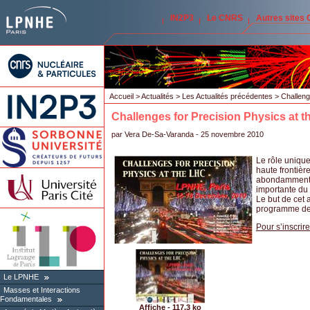
IN2P3
Le CNRS
Autres sites
Accueil
>
Actualités
>
Les Actualités précédentes
> Challeng
Challenges for Precision Physics at 
par
Vera De-Sa-Varanda
- 25 novembre 2010
Le rôle unique
haute frontièr
abondamment di
importante du
Le but de cet a
programme de
Pour s’inscrire
Le LPNHE
Masses et Interactions
Fondamentales
Affiche - 117,3 ko