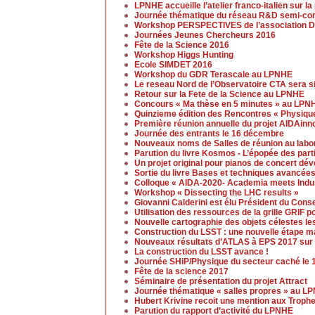
LPNHE accueille l’atelier franco-italien sur l
Journée thématique du réseau R&D semi-cond
Workshop PERSPECTIVES de l’association D
Journées Jeunes Chercheurs 2016
Fête de la Science 2016
Workshop Higgs Hunting
Ecole SIMDET 2016
Workshop du GDR Terascale au LPNHE
Le reseau Nord de l’Observatoire CTA sera s
Retour sur la Fete de la Science au LPNHE
Concours « Ma thèse en 5 minutes » au LPN
Quinzieme édition des Rencontres « Physique
Première réunion annuelle du projet AIDAinn
Journée des entrants le 16 décembre
Nouveaux noms de Salles de réunion au labo
Parution du livre Kosmos - L’épopée des part
Un projet original pour pianos de concert d
Sortie du livre Bases et techniques avancées
Colloque « AIDA-2020- Academia meets Indust
Workshop « Dissecting the LHC results »
Giovanni Calderini est élu Président du Cons
Utilisation des ressources de la grille GRIF p
Nouvelle cartographie des objets célestes le
Construction du LSST : une nouvelle étape ma
Nouveaux résultats d’ATLAS à EPS 2017 sur 
La construction du LSST avance !
Journée SHiP/Physique du secteur caché le 
Fête de la science 2017
Séminaire de présentation du projet Attract
Journée thématique « salles propres » au L
Hubert Krivine recoit une mention aux Trop
Parution du rapport d’activité du LPNHE