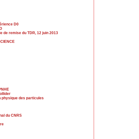
périence D0
LD
nie de remise du TDR, 12 juin 2013
SCIENCE
LPNHE
llider
 physique des particules
rnal du CNRS
ire