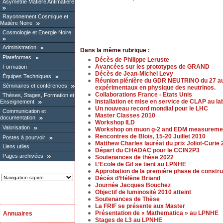
Asymétrie Matière Antimatière
Rayonnement Cosmique et
Matière Noire
Cosmologie et Energie Noire
Administration
Dans la même rubrique :
Plateformes
Décès de Philippe Leruste
Avancées sur les prototypes de GRAND
Formation
Décès de Jean-Michel Levy
Équipes Techniques
Réunion plénière du GDR NEUTRINO du 27 au 2
Séminaires et conférences
expérimentaux en physique des neutrinos.
Collaborations France - Etats Unis
Thèses, Stages, Formation et
Installation et mise en service de CLAP au la
Enseignement
Un nouveau record mondial pour le LHC
Communication et
Master Classes 2010
documentation
Workshop ILD
Valorisation
Workshop on muon g-2 and EDM measureme
Rencontres de Blois, 15-20 Juillet 2010
Postes à pourvoir
Matthew Charles lauréat du prix Joliot-Curie
Liens utiles
Départ du CHADAC pour le CCIN2P3
Pages archivées
Soutenances de thèse 2022
L’Ecole de Gif se tient au LPNHE
Approbation de la première phase de constr
Décès d’Hélène Briand
Journée Jacques Bouchez
Objectif de luminosité 2010 atteint
Soutenances de Thèse
La FRIF se présente aux Master
Présentation de « Mathematica » au LPNHE
Annuaires
Stages de L3 au LPNHE