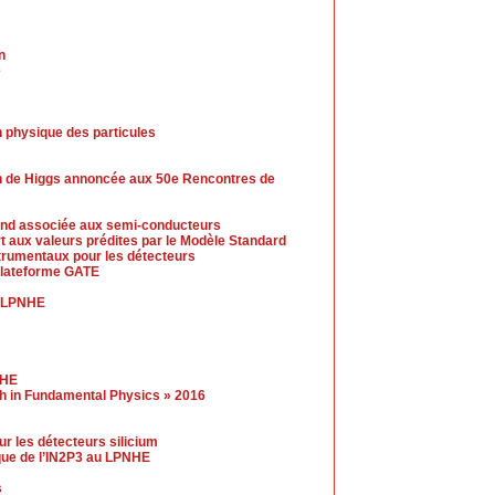
n
e
 physique des particules
n de Higgs annoncée aux 50e Rencontres de
-end associée aux semi-conducteurs
t aux valeurs prédites par le Modèle Standard
trumentaux pour les détecteurs
 plateforme GATE
u LPNHE
NHE
gh in Fundamental Physics » 2016
r les détecteurs silicium
ue de l’IN2P3 au LPNHE
s