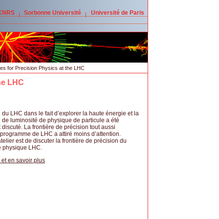
 CNRS
Sorbonne Université
Université de Paris
es for Precision Physics at the LHC
the LHC
 du LHC dans le fait d’explorer la haute énergie et la
e de luminosité de physique de particule a été
scuté. La frontière de précision tout aussi
 programme de LHC a attiré moins d’attention.
telier est de discuter la frontière de précision du
 physique LHC.
 et en savoir plus