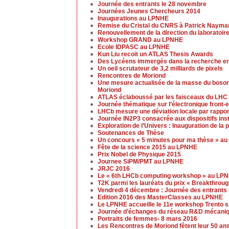
Journée des entrants le 28 novembre
Journées Jeunes Chercheurs 2014
Inaugurations au LPNHE
Remise du Cristal du CNRS à Patrick Nayma
Renouvellement de la direction du laboratoir
Workshop GRAND au LPNHE
Ecole IDPASC au LPNHE
Kun Liu recoit un ATLAS Thesis Awards
Des Lycéens immergés dans la recherche en
Un oeil scrutateur de 3,2 milliards de pixels
Rencontres de Moriond
Une mesure actualisée de la masse du boso
Moriond
ATLAS éclaboussé par les faisceaux du LHC
Journée thématique sur l’électronique front
LHCb mesure une déviation locale par rappor
Journée IN2P3 consacrée aux dispositifs ins
Exploration de l’Univers : Inauguration de la
Soutenances de Thèse
Un concours « 5 minutes pour ma thèse » a
Fête de la science 2015 au LPNHE
Prix Nobel de Physique 2015
Journee SiPM/PMT au LPNHE
JRJC 2016
Le « 6th LHCb computing workshop » au LP
T2K parmi les lauréats du prix « Breakthrou
Vendredi 4 décembre : Journée des entrants
Edition 2016 des MasterClasses au LPNHE
Le LPNHE accueille le 11e workshop Trento su
Journée d’échanges du réseau R&D mécaniq
Portraits de femmes- 8 mars 2016
Les Rencontres de Moriond fêtent leur 50 an