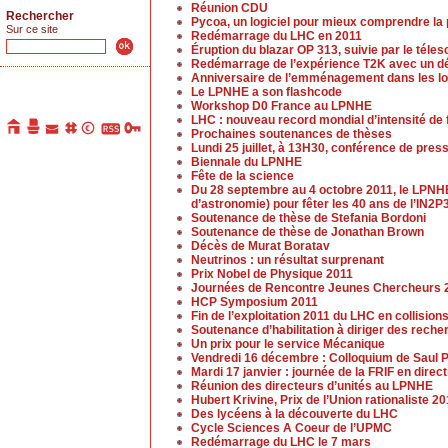
Réunion CDU
Rechercher
Pycoa, un logiciel pour mieux comprendre la
Sur ce site
Redémarrage du LHC en 2011
Éruption du blazar OP 313, suivie par le tél
Redémarrage de l’expérience T2K avec un dé
Anniversaire de l’emménagement dans les lo
Le LPNHE a son flashcode
Workshop D0 France au LPNHE
LHC : nouveau record mondial d’intensité de
Prochaines soutenances de thèses
Lundi 25 juillet, à 13H30, conférence de pres
Biennale du LPNHE
Fête de la science
Du 28 septembre au 4 octobre 2011, le LPNHE
d’astronomie) pour fêter les 40 ans de l’IN2P3
Soutenance de thèse de Stefania Bordoni
Soutenance de thèse de Jonathan Brown
Décès de Murat Boratav
Neutrinos : un résultat surprenant
Prix Nobel de Physique 2011
Journées de Rencontre Jeunes Chercheurs 
HCP Symposium 2011
Fin de l’exploitation 2011 du LHC en collision
Soutenance d’habilitation à diriger des rech
Un prix pour le service Mécanique
Vendredi 16 décembre : Colloquium de Saul P
Mardi 17 janvier : journée de la FRIF en dir
Réunion des directeurs d’unités au LPNHE
Hubert Krivine, Prix de l’Union rationaliste 2
Des lycéens à la découverte du LHC
Cycle Sciences A Coeur de l’UPMC
Redémarrage du LHC le 7 mars