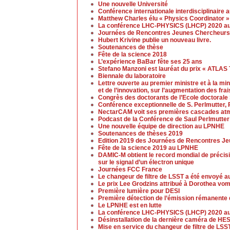
Une nouvelle Université
Conférence internationale interdisciplinaire 
Matthew Charles élu « Physics Coordinator » 
La conférence LHC-PHYSICS (LHCP) 2020 aur
Journées de Rencontres Jeunes Chercheurs
Hubert Krivine publie un nouveau livre.
Soutenances de thèse
Fête de la science 2018
L’expérience BaBar fête ses 25 ans
Stefano Manzoni est lauréat du prix « ATLAS
Biennale du laboratoire
Lettre ouverte au premier ministre et à la mi
et de l’innovation, sur l’augmentation des fra
Congrès des doctorants de l’Ecole doctoral
Conférence exceptionnelle de S. Perlmutter, 
NectarCAM voit ses premières cascades at
Podcast de la Conférence de Saul Perlmutter
Une nouvelle équipe de direction au LPNHE
Soutenances de thèses 2019
Edition 2019 des Journées de Rencontres J
Fête de la science 2019 au LPNHE
DAMIC-M obtient le record mondial de précis
sur le signal d’un électron unique
Journées FCC France
Le changeur de filtre de LSST a été envoyé a
Le prix Lee Grodzins attribué à Dorothea vo
Première lumière pour DESI
Première détection de l’émission rémanente 
Le LPNHE est en lutte
La conférence LHC-PHYSICS (LHCP) 2020 aura
Désinstallation de la dernière caméra de H
Mise en service du changeur de filtre de LSS