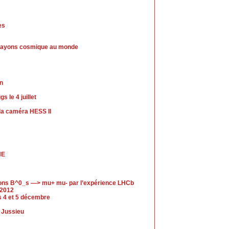
es
de rayons cosmique au monde
in
 le 4 juillet
a caméra HESS II
HE
ions B^0_s —> mu+ mu- par l’expérience LHCb
 2012
es 4 et 5 décembre
s Jussieu