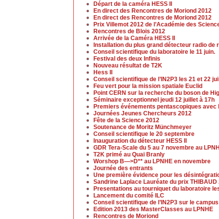
Départ de la caméra HESS II
En direct des Rencontres de Moriond 2012
En direct des Rencontres de Moriond 2012
Prix Villemot 2012 de l’Académie des Scienc
Rencontres de Blois 2012
Arrivée de la Caméra HESS II
Installation du plus grand détecteur radio 
Conseil scientifique du laboratoire le 11 juin.
Festival des deux Infinis
Nouveau résultat de T2K
Hess II
Conseil scientifique de l’IN2P3 les 21 et 22 ju
Feu vert pour la mission spatiale Euclid
Point CERN sur la recherche du boson de Higgs
Séminaire exceptionnel jeudi 12 juillet à 17h
Premiers événements pentascopiques avec l
Journées Jeunes Chercheurs 2012
Fête de la Science 2012
Soutenance de Moritz Münchmeyer
Conseil scientifique le 20 septembre
Inauguration du détecteur HESS II
GDR Tera-Scale du 5 au 7 novembre au LPN
T2K primé au Quai Branly
Worshop B—>D** au LPNHE en novembre
Journée des entrants
Une première évidence pour les désintégrat
Sandrine Laplace Lauréate du prix THIBAUD
Presentations au tourniquet du laboratoire l
Lancement du comité ILC
Conseil scientifique de l’IN2P3 sur le campu
Edition 2013 des MasterClasses au LPNHE
Rencontres de Moriond