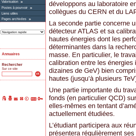
Valorisation
développons au laboratoire en
Postes à pourvoir
collègues du CERN et du LA
Liens utiles
Pages archivées
La seconde partie concerne un
détecteur ATLAS et sa calibra
hautes énergies dont les per
déterminantes dans la recher
masse. En particulier, le travai
Annuaires
calibration entre les énergies
Rechercher
Sur ce site
dizaines de GeV) bien compri
hautes (jusqu’à plusieurs TeV
Une partie importante du trava
fonds (en particulier QCD) s
elles-mêmes en tentant d’amé
actuellement étudiées.
L’étudiant participera aux réun
présentera régulièrement ses