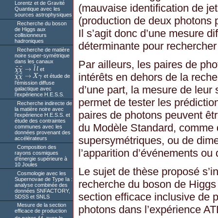
Lorentz et de Gravité
(mauvaise identification de je
Quantique avec les
sources astrophysiques
(production de deux photons 
Recherche du boson
de Higgs aux
Il s’agit donc d’une mesure di
collisionneurs
hadroniques
déterminante pour rechercher
Recherche de matière
noire super-symétrique
dans les canaux
Par ailleurs, les paires de ph
~
~
~
→
χ
χ
l
l
et
χ
~
χ
~
→
l
~
l
~
~
intérêts en dehors de la rech
→
χ
χ
X
γ
et étude de
χ
~
χ
~
→
X
γ
l’émission diffuse
d’une part, la mesure de leur 
galactique avec
l’expérience H.E.S.S.
permet de tester les prédictio
Recherche indirecte de
la matière noire avec
paires de photons peuvent êt
l’expérience H.E.S.S. et
étude des contraintes
du Modèle Standard, comme 
communes avec les
données provenant des
supersymétriques, ou de dime
accélérateurs
Composition des
l’apparition d’événements ou
rayons cosmiques
d’énergie supérieure à
10 Joules
Le sujet de thèse proposé s’in
Cosmologie avec les
Supernovae de Type Ia :
recherche du boson de Higgs e
analyse combinée des
données SNFACTORY,
section efficace inclusive de 
SDSS et SNLS
Mesure de la section
photons dans l’expérience ATL
efficace de production
¯