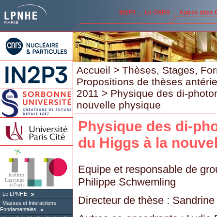
IN2P3
Le CNRS
Autres sites
Accueil
>
Thèses, Stages, Fo
Propositions de thèses antéri
2011
> Physique des di-photon
nouvelle physique
Physique des di-ph
du Higgs à la nouve
Equipe et responsable de gro
Philippe Schwemling
Le LPNHE
Directeur de thèse : Sandrine
Masses et Interactions
Fondamentales