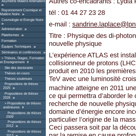
Autres co-encadrants : Lydia
Asymétrie Matière Antimatière
Rayonnement Cosmique et
tél : 01 44 27 23 28
Matière Noire
Cosmologie et Energie Noire
e-mail :
sandrine.laplace
@
lpn
Administration
Titre : Physique des di-photo
Plateformes
Formation
nouvelle physique
Équipes Techniques
Séminaires et conférences
L’expérience ATLAS est insta
Thèses, Stages, Formation
collisionneur de protons (L
et Enseignement
Site des doctorants
produit en 2010 les premières
Thèses en cours
TeV avec une luminosité croiss
Thèses soutenues
Propositions de thèses
machine atteigne en 2011 une 
2025
Propositions de thèses
ce qui permettra d’aborder l
2026
recherche de nouvelle physi
Propositions de thèses
antérieures
domaine d’énergie encore in
Propositions de thèses
2009
particulier l’origine de la mas
Propositions de thèses
Ceci passera soit par la déco
2012
Propositions de thèses
par la remise en cause profo
2013