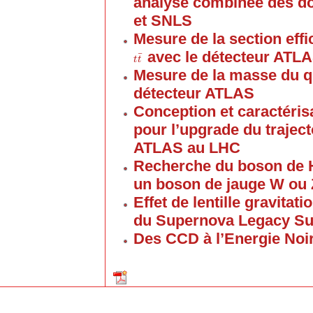
analyse combinée des 
et SNLS
Mesure de la section eff
avec le détecteur ATL
¯
t
t
t
¯
t
Mesure de la masse du q
détecteur ATLAS
Conception et caractéris
pour l’upgrade du trajec
ATLAS au LHC
Recherche du boson de H
un boson de jauge W ou 
Effet de lentille gravitat
du Supernova Legacy Su
Des CCD à l’Energie Noi