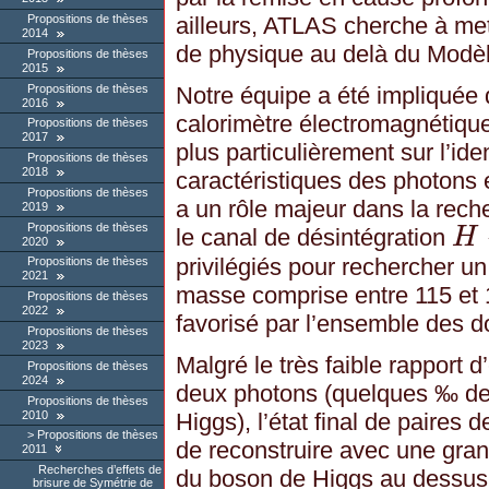
ailleurs, ATLAS cherche à me
Propositions de thèses
2014
de physique au delà du Modè
Propositions de thèses
2015
Propositions de thèses
Notre équipe a été impliquée 
2016
calorimètre électromagnétiqu
Propositions de thèses
2017
plus particulièrement sur l’ide
Propositions de thèses
2018
caractéristiques des photons 
Propositions de thèses
a un rôle majeur dans la rec
2019
Propositions de thèses
le canal de désintégration
H
2020
H
→
γ
γ
privilégiés pour rechercher u
Propositions de thèses
2021
masse comprise entre 115 et
Propositions de thèses
2022
favorisé par l’ensemble des d
Propositions de thèses
2023
Malgré le très faible rapport
Propositions de thèses
2024
deux photons (quelques ‰ de
Propositions de thèses
2010
Higgs), l’état final de paire
Propositions de thèses
de reconstruire avec une gran
2011
Recherches d’effets de
du boson de Higgs au dessus 
brisure de Symétrie de