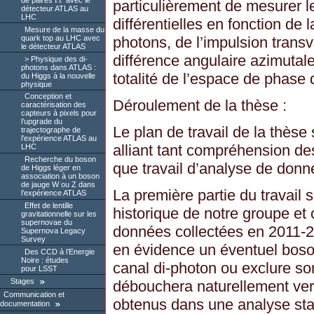
de paires
t
t
avec le
t
t
¯
particulièrement de mesurer l
détecteur ATLAS au
LHC
différentielles en fonction de
Mesure de la masse du
quark top au LHC avec
photons, de l’impulsion transv
le détecteur ATLAS
différence angulaire azimutal
Physique des di-
photons dans ATLAS :
totalité de l’espace de phase
du Higgs à la nouvelle
physique
Conception et
Déroulement de la thèse :
caractérisation des
capteurs à pixels pour
l’upgrade du
Le plan de travail de la thès
trajectographe de
l’expérience ATLAS au
alliant tant compréhension d
LHC
Recherche du boson
que travail d’analyse de donn
de Higgs léger en
association à un boson
de jauge W ou Z dans
La première partie du travail s
l’expérience ATLAS
Effet de lentille
historique de notre groupe et 
gravitationnelle sur les
supernovae du
données collectées en 2011-
Supernova Legacy
Survey
en évidence un éventuel boso
Des CCD à l’Energie
Noire : études
canal di-photon ou exclure son
pour LSST
Stages
débouchera naturellement vers
Communication et
obtenus dans une analyse sta
documentation