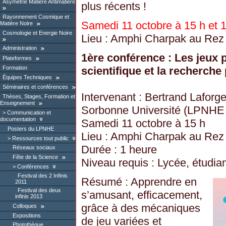
Asymétrie Matière Antimatière
plus récents !
Rayonnement Cosmique et
Samedi 11 octobre à 15 h et
Matière Noire
Cosmologie et Energie Noire
Lieu : Amphi Charpak au Rez 
Administration
1ère conférence : Les jeux 
Plateformes
Formation
scientifique et la recherche 
Équipes Techniques
Séminaires et conférences
Intervenant : Bertrand Laforge
Thèses, Stages, Formation et
Enseignement
Sorbonne Université (LPNHE 
Communication et
documentation
Samedi 11 octobre à 15 h
Posters du LPNHE
Lieu : Amphi Charpak au Rez 
Ressources tout public
Durée : 1 heure
Réseaux sociaux
Fête de la Science
Niveau requis : Lycée, étudian
Conférences
Festival des 2 Infinis
Résumé : Apprendre en
2011
Festival des deux
s’amusant, efficacement,
infinis 2013
grâce à des mécaniques
Colloques
Expositions
de jeu variées et
Photothèque