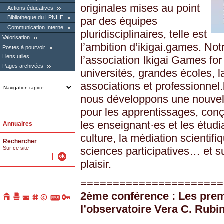
originales mises au point
Actions éducatives
Bibliothèque du LPNHE
par des équipes
Communication Interne
pluridisciplinaires, telle est
Valorisation
l’ambition d’ikigai.games. Notr
Postes à pourvoir
Liens utiles
l’association Ikigai Games fo
Pages archivées
universités, grandes écoles, l
associations et professionnel
nous développons une nouvell
pour les apprentissages, conç
les enseignant·es et les étudi
Annuaires
culture, la médiation scientifi
Rechercher
Sur ce site
sciences participatives… et s
plaisir.
======================
2ème conférence : Les prem
l’observatoire Vera C. Rubin