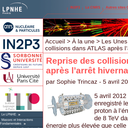
IN2P3
Le CNRS
Autres sites
Accueil
>
À la une
>
Les Unes
collisions dans ATLAS après l’
Reprise des collis
après l’arrêt hiverna
par
Sophie Trincaz
- 5 avril 2
5 avril 2012
enregistré l
proton à l’é
Le LPNHE
de 8 TeV da
Masses et Interactions
Fondamentales
énergie plus élevée que celle u