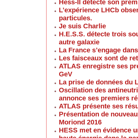
Hess-II détecte son prem
L’expérience LHCb obser
particules.
Je suis Charlie
H.E.S.S. détecte trois 
autre galaxie
La France s’engage dans
Les faisceaux sont de re
ATLAS enregistre ses pre
GeV
La prise de données du 
Oscillation des antineutr
annonce ses premiers ré
ATLAS présente ses résul
Présentation de nouveau
Moriond 2016
HESS met en évidence un