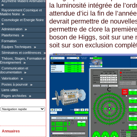
Asymétrie Matière Antimatière
la luminosité intégrée de l’ord
Rayonnement Cosmique et
attendue d’ici la fin de l’année
Matière Noire
devrait permettre de nouvelles
Cosmologie et Energie Noire
permettre de clore la premièr
Administration
boson de Higgs, soit sur une 
Plateformes
Formation
soit sur son exclusion complè
Équipes Techniques
Séminaires et conférences
Thèses, Stages, Formation et
Enseignement
Communication et
documentation
Valorisation
Postes à pourvoir
Liens utiles
Pages archivées
Annuaires