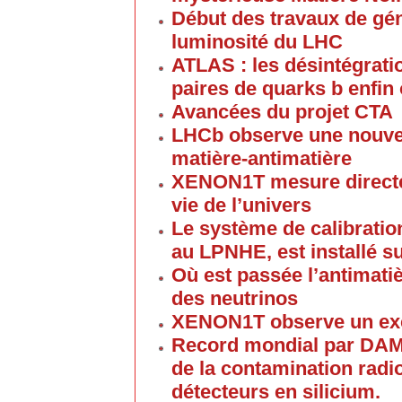
Début des travaux de gén
luminosité du LHC
ATLAS : les désintégrat
paires de quarks b enfin
Avancées du projet CTA
LHCb observe une nouvel
matière-antimatière
XENON1T mesure directe
vie de l’univers
Le système de calibratio
au LPNHE, est installé su
Où est passée l’antimati
des neutrinos
XENON1T observe un ex
Record mondial par DAM
de la contamination radi
détecteurs en silicium.