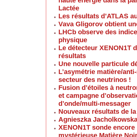
haute énergie dans la par
Lactée
Les résultats d’ATLAS a
Vava Gligorov obtient u
LHCb observe des indice
physique
Le détecteur XENON1T d
résultats
Une nouvelle particule d
L’asymétrie matière/anti
secteur des neutrinos !
Fusion d’étoiles à neutro
et campagne d’observati
d’onde/multi-messager
Nouveaux résultats de la
Agnieszka Jacholkowsk
XENON1T sonde encore p
mystérieuse Matière Noi