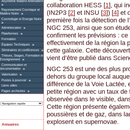
Asymétrie Matière Antimatière
collaboration HESS
[
1
]
, qui 
Rayonnement Cosmique et
(IN2P3
[
2
]
et INSU
[
3
]
)
[
4
]
et 
Matière Noire
première fois la détection de l
Cosmologie et Energie Noire
NGC 253, ainsi que son étude
Administration
confirment les prévisions : c
Plateformes
Formation
effectivement de la région la
Équipes Techniques
cette galaxie. Cette découverte 
Séminaires et conférences
Thèses, Stages, Formation et
vient d’être publié dans Scien
Enseignement
Communication et
NGC 253 est une des plus pro
documentation
Valorisation
dehors du groupe local auque
Postes à pourvoir
différence de la Voie Lactée, 
Liens utiles
petite région avec un taux de 
Pages archivées
observée dans le visible, dans 
Cette région présente égaleme
poussières et de gaz, dans la
explosent en supernovae.
Annuaires