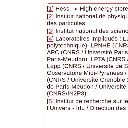
[
1
]
Hess : « High energy ster
[
2
]
Institut national de physi
des particules
[
3
]
Institut national des scien
[
4
]
Laboratoires impliqués : 
polytechnique), LPNHE (CNRS /
APC (CNRS / Université Paris
Paris-Meudon), LPTA (CNRS / 
Lapp (CNRS / Université de 
Observatoire Midi-Pyrenées /
(CNRS / Université Grenoble 
de Paris-Meudon / Université
(CNRS/IN2P3).
[
5
]
Institut de recherche sur 
l’Univers - Irfu / Direction d