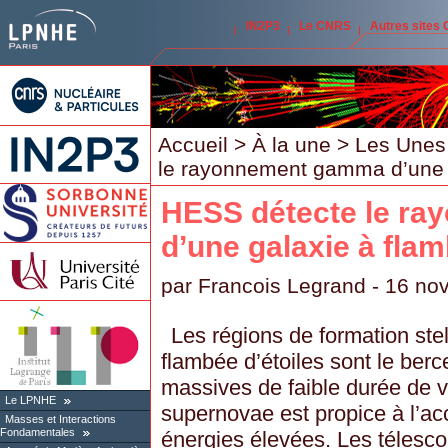
IN2P3
Le CNRS
Autres sites
Accueil
>
À la une
>
Les Unes
le rayonnement gamma d’une g
HESS détecte le r
d’une galaxie à flam
par
Francois Legrand
- 16 no
Les régions de formation stel
flambée d’étoiles sont le ber
massives de faible durée de v
Le LPNHE
supernovae est propice à l’acc
Masses et Interactions
Fondamentales
énergies élevées. Les télesco