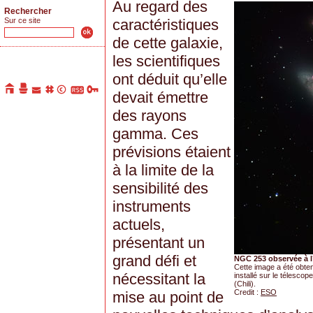
Au regard des
Rechercher
Sur ce site
caractéristiques
de cette galaxie,
les scientifiques
ont déduit qu’elle
devait émettre
des rayons
gamma. Ces
prévisions étaient
à la limite de la
sensibilité des
instruments
actuels,
présentant un
grand défi et
NGC 253 observée à 
Cette image a été obte
nécessitant la
installé sur le télescop
(Chili).
Credit :
ESO
mise au point de