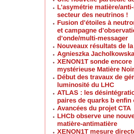
L’asymétrie matière/anti
secteur des neutrinos !
Fusion d’étoiles à neutro
et campagne d’observati
d’onde/multi-messager
Nouveaux résultats de la
Agnieszka Jacholkowsk
XENON1T sonde encore p
mystérieuse Matière Noi
Début des travaux de gén
luminosité du LHC
ATLAS : les désintégrat
paires de quarks b enfin
Avancées du projet CTA
LHCb observe une nouvel
matière-antimatière
XENON1T mesure directe