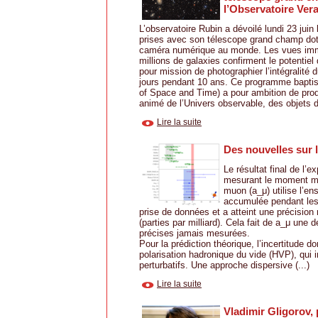
l’Observatoire Ver
L’observatoire Rubin a dévoilé lundi 23 jui
prises avec son télescope grand champ dot
caméra numérique au monde. Les vues imm
millions de galaxies confirment le potentiel
pour mission de photographier l’intégralité d
jours pendant 10 ans. Ce programme bapt
of Space and Time) a pour ambition de produ
animé de l’Univers observable, des objets d
Lire la suite
Des nouvelles sur 
Le résultat final de l’
mesurant le moment m
muon (a_μ) utilise l’en
accumulée pendant les 
prise de données et a atteint une précisio
(parties par milliard). Cela fait de a_μ une 
précises jamais mesurées.
Pour la prédiction théorique, l’incertitude d
polarisation hadronique du vide (HVP), qui 
perturbatifs. Une approche dispersive (...)
Lire la suite
Vladimir Gligorov,