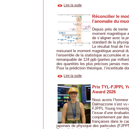
Lire la suite
Réconcilier le mo
l’anomalie du mu
Depuis près de trente
moment magnétique a
de s’aligner avec la p
standard de la physiq
Le résultat final de l
mesurant le moment magnétique anomal du 
l’ensemble de la statistique accumulée et a 
remarquable de 124 ppb (parties par milliard
des quantités les plus précises jamais mes
Pour la prédiction théorique, l’incertitude do
Lire la suite
Prix TYL-FJPPL Yo
Award 2026
Nous avons l’honneur 
Dalmazzone s’est vu d
FJPPL Young Investig
l’issue d’une évaluati
conjointement par des
françaises dans le ca
japonais de physique des particules (FJPP