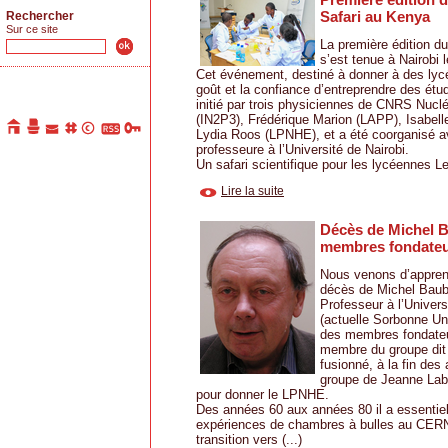
Safari au Kenya
Rechercher
Sur ce site
La première édition d
s’est tenue à Nairobi l
Cet événement, destiné à donner à des ly
goût et la confiance d’entreprendre des étud
initié par trois physiciennes de CNRS Nuclé
(IN2P3), Frédérique Marion (LAPP), Isabell
Lydia Roos (LPNHE), et a été coorganisé a
professeure à l’Université de Nairobi.
Un safari scientifique pour les lycéennes Le
Lire la suite
Décès de Michel Ba
membres fondate
Nous venons d’apprend
décès de Michel Baubil
Professeur à l’Univers
(actuelle Sorbonne Univ
des membres fondat
membre du groupe dit
fusionné, à la fin des
groupe de Jeanne Labe
pour donner le LPNHE.
Des années 60 aux années 80 il a essentiel
expériences de chambres à bulles au CERN
transition vers (...)