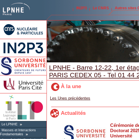
IN2P3
Le CNRS
Autres sites
LPNHE - Barre 12-22, 1er étag
PARIS CEDEX 05 - Tel 01 44 
À la une
Les Unes précédentes
Actualités
Le LPNHE
Cérémonie d
Doctorat 202
Masses et Interactions
Fondamentales
Université