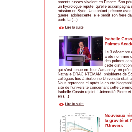
parents russes vivaient en France. Son père
un hydrologue réputé, qu’elle accompagna e
mission en Syrie. Un contact précoce avec 
guerre, adolescente, elle perdit son frère d
perte la (...)
Lire la suite
Isabelle Coss
Palmes Acad
Le 3 décembre d
a été nommée ch
des palmes aca
cette distinctio
qui s’est tenue en Tour Zamansky, en pré
Nathalie DRACH-TEMAM, présidente de Sor
collègues liés à Sorbonne Université était 
Nous reprenons ci après la courte biographie
site de l’université concernant cette cérémo
Isabelle Cossin rejoint l’Université Pierre e
en (...)
Lire la suite
Nouveaux rés
la gravité et 
l’Univers