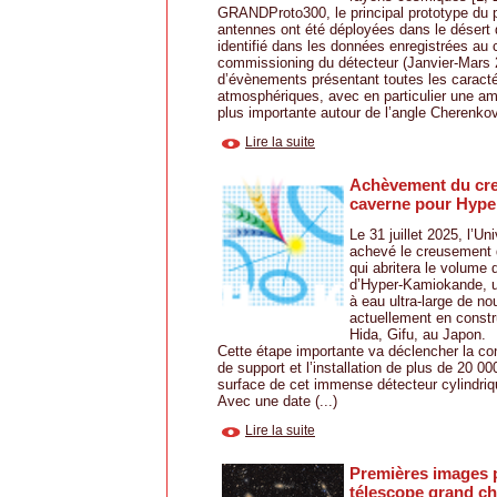
GRANDProto300, le principal prototype du 
antennes ont été déployées dans le désert 
identifié dans les données enregistrées au 
commissioning du détecteur (Janvier-Mars 
d’évènements présentant toutes les caracté
atmosphériques, avec en particulier une amp
plus importante autour de l’angle Cherenkov.
Lire la suite
Achèvement du cre
caverne pour Hyp
Le 31 juillet 2025, l’Un
achevé le creusement 
qui abritera le volume 
d’Hyper-Kamiokande, u
à eau ultra-large de no
actuellement en constru
Hida, Gifu, au Japon.
Cette étape importante va déclencher la con
de support et l’installation de plus de 20 0
surface de cet immense détecteur cylindriq
Avec une date (...)
Lire la suite
Premières images p
télescope grand c