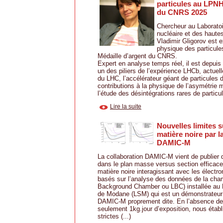
particules au LPNH
du CNRS 2025
Chercheur au Laborato
nucléaire et des haute
Vladimir Gligorov est 
physique des particules
Médaille d’argent du CNRS.
Expert en analyse temps réel, il est depui
un des piliers de l’expérience LHCb, actue
du LHC, l’accélérateur géant de particules
contributions à la physique de l’asymétrie 
l’étude des désintégrations rares de particule
Lire la suite
Nouvelles limites s
matière noire par l
DAMIC-M
La collaboration DAMIC-M vient de publier d
dans le plan masse versus section efficace
matière noire interagissant avec les électro
basés sur l’analyse des données de la cha
Background Chamber ou LBC) installée au L
de Modane (LSM) qui est un démonstrateur 
DAMIC-M proprement dite. En l’absence de 
seulement 1kg.jour d’exposition, nous étab
strictes (...)