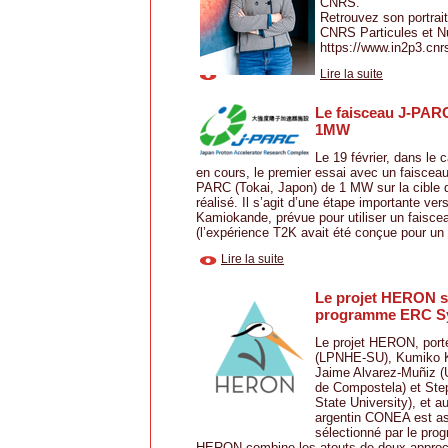
CNRS.
Retrouvez son portrait
CNRS Particules et Nu
https://www.in2p3.cnrs.
Lire la suite
Le faisceau J-PARC
1MW
Le 19 février, dans le 
en cours, le premier essai avec un faisceau
PARC (Tokai, Japon) de 1 MW sur la cible d
réalisé. Il s’agit d’une étape importante ver
Kamiokande, prévue pour utiliser un faisc
(l’expérience T2K avait été conçue pour un
Lire la suite
Le projet HERON sé
programme ERC S
Le projet HERON, porté
(LPNHE-SU), Kumiko K
Jaime Alvarez-Muñiz (
de Compostela) et Ste
State University), et a
argentin CONEA est ass
sélectionné par le pr
HERON combine les atouts de deux approc