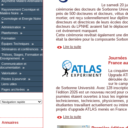
Asymétrie Matière Antimatière
Le samedi 20 jui
cérémonie des docteurs de Sorbonne Univer
Rayonnement Cosmique et
Matière Noire
près de 500 docteures et docteurs, vêtus de
mortier, ont reçu solennellement leur dipl
Cosmologie et Energie Noire
directeurs et directrices de leurs écoles do
docteurs du LPNHE avaient fait le déplacem
Administration
cet événement marquant.
Plateformes
Cette cérémonie revêtait également une dime
Formation
était la dernière pour la composante Sorbonn
Équipes Techniques
Lire la suite
Séminaires et conférences
Thèses, Stages, Formation et
Journées
Enseignement
France a
Communication et
documentation
La cinquièm
Valorisation
Upgrade AT
Postes à pourvoir
déroulée du
sur le camp
Liens utiles
de Sorbonne Université. Avec 128 inscription
Pages archivées
l’édition 2026 est un nouveau record pour 
journées étaient ouvertes à tous les ingénie
techniciennes, techniciens, physiciennes, p
étudiantes travaillant actuellement ou intér
projets d’upgrade ATLAS menés en France à 
Lire la suite
Annuaires
Première édition 