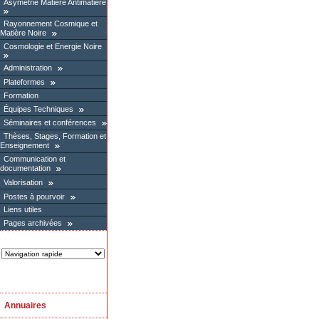
Asymétrie Matière Antimatière
Rayonnement Cosmique et
Matière Noire
Cosmologie et Energie Noire
Administration
Plateformes
Formation
Équipes Techniques
Séminaires et conférences
Thèses, Stages, Formation et
Enseignement
Communication et
documentation
Valorisation
Postes à pourvoir
Liens utiles
Pages archivées
Annuaires