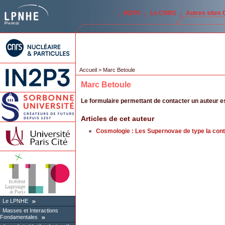
IN2P3
Le CNRS
Autres sites
Accueil
> Marc Betoule
Marc Betoule
Le formulaire permettant de contacter un auteur 
Articles de cet auteur
Cosmologie : Les Supernovae de type Ia contra
Le LPNHE
Masses et Interactions
Fondamentales