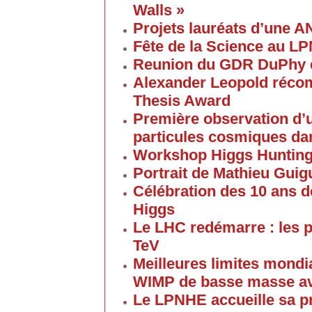
Walls »
Projets lauréats d’une 
Fête de la Science au L
Reunion du GDR DuPhy e
Alexander Leopold réco
Thesis Award
Première observation d’u
particules cosmiques d
Workshop Higgs Huntin
Portrait de Mathieu Gui
Célébration des 10 ans d
Higgs
Le LHC redémarre : les p
TeV
Meilleures limites mondi
WIMP de basse masse av
Le LPNHE accueille sa p