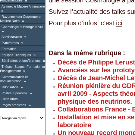
une session Cosmologie à part
Fondamentales
Asymétrie Matière Antimatière
Suivez l’actualité des talks sur
Rayonnement Cosmique et
Matière Noire
Pour plus d’infos, c’est
ici
Cosmologie et Energie Noire
Administration
Plateformes
Formation
Dans la même rubrique :
Équipes Techniques
Décès de Philippe Lerus
Séminaires et conférences
Thèses, Stages, Formation et
Avancées sur les proto
Enseignement
Décès de Jean-Michel Le
Communication et
documentation
Réunion plénière du GD
Valorisation
avril 2009 - Aspects thé
Postes à pourvoir
Liens utiles
physique des neutrinos.
Pages archivées
Collaborations France - 
Installation et mise en 
laboratoire
Un nouveau record mond