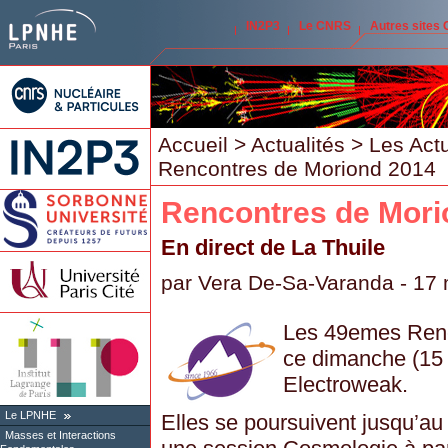
IN2P3
Le CNRS
Autres sites
Accueil
>
Actualités
>
Les Act
Rencontres de Moriond 2014
Rencontres de Mori
En direct de La Thuile
par
Vera De-Sa-Varanda
- 17 
Les 49emes Renc
ce dimanche (15 
Electroweak.
Le LPNHE
Elles se poursuivent jusqu’a
Masses et Interactions