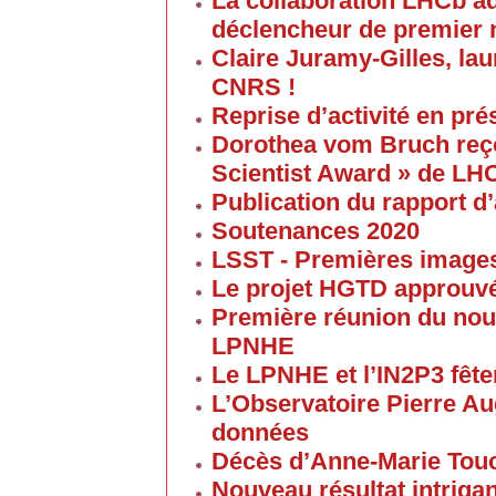
La collaboration LHCb a
déclencheur de premier 
Claire Juramy-Gilles, lau
CNRS !
Reprise d’activité en pré
Dorothea vom Bruch reço
Scientist Award » de LH
Publication du rapport d’
Soutenances 2020
LSST - Premières images 
Le projet HGTD approuv
Première réunion du nouv
LPNHE
Le LPNHE et l’IN2P3 fêten
L’Observatoire Pierre Au
données
Décès d’Anne-Marie Tou
Nouveau résultat intriga