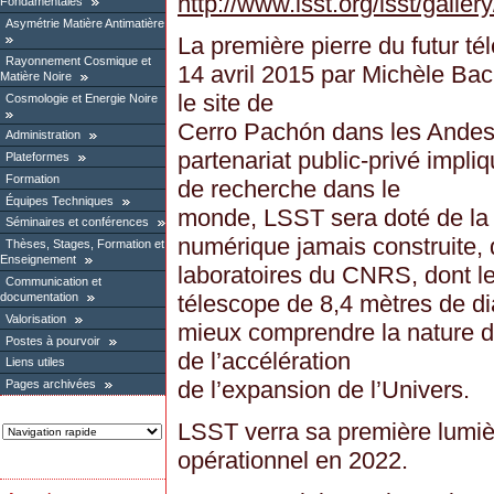
http://www.lsst.org/lsst/galle
Fondamentales
Asymétrie Matière Antimatière
La première pierre du futur t
Rayonnement Cosmique et
14 avril 2015 par Michèle Bach
Matière Noire
le site de
Cosmologie et Energie Noire
Cerro Pachón dans les Andes c
Administration
partenariat public-privé impli
Plateformes
Formation
de recherche dans le
Équipes Techniques
monde, LSST sera doté de la
Séminaires et conférences
numérique jamais construite, 
Thèses, Stages, Formation et
Enseignement
laboratoires du CNRS, dont 
Communication et
documentation
télescope de 8,4 mètres de di
Valorisation
mieux comprendre la nature de
Postes à pourvoir
de l’accélération
Liens utiles
de l’expansion de l’Univers.
Pages archivées
LSST verra sa première lumiè
opérationnel en 2022.