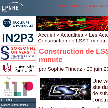
IN2P3
Le CNRS
Autres sites
Accueil
>
Actualités
>
Les Act
Construction de LSST, minute
Construction de LSS
minute
par
Sophie Trincaz
- 29 juin 
Une we
site d
de suiv
constr
Le LPNHE
Masses et Interactions