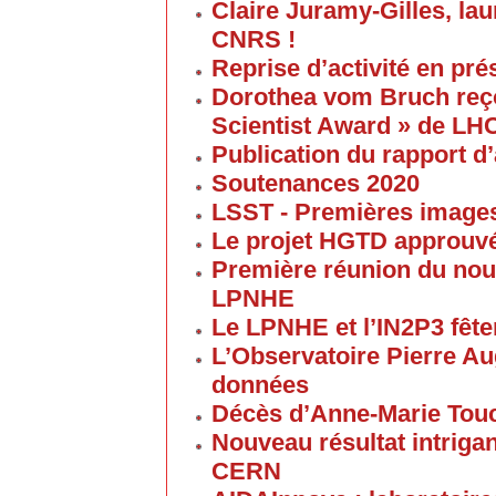
Claire Juramy-Gilles, lau
CNRS !
Reprise d’activité en pré
Dorothea vom Bruch reço
Scientist Award » de LH
Publication du rapport d’
Soutenances 2020
LSST - Premières images 
Le projet HGTD approuv
Première réunion du nouv
LPNHE
Le LPNHE et l’IN2P3 fêten
L’Observatoire Pierre Au
données
Décès d’Anne-Marie Tou
Nouveau résultat intriga
CERN