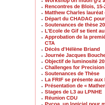
Workshop on muon g-2 
Rencontres de Blois, 15-2
Matthew Charles lauréat 
Départ du CHADAC pour
Soutenances de thèse 2
L’Ecole de Gif se tient 
Approbation de la premi
CTA
Décès d’Hélène Briand
Journée Jacques Bouch
Objectif de luminosité 20
Challenges for Precision
Soutenances de Thèse
La FRIF se présente aux
Présentation de « Math
Stages de L3 au LPNHE
Réunion CDU
Pycoa, un logiciel pour