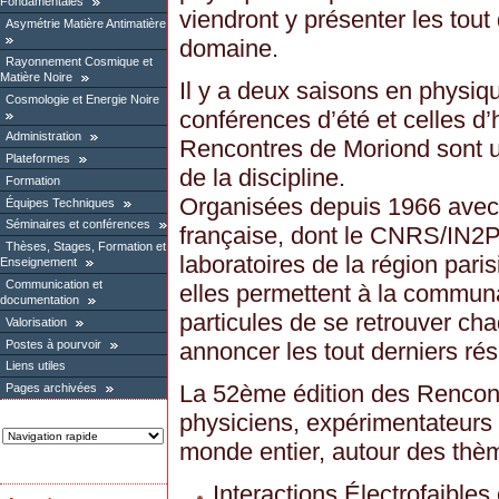
Fondamentales
viendront y présenter les tout 
Asymétrie Matière Antimatière
domaine.
Rayonnement Cosmique et
Matière Noire
Il y a deux saisons en physiqu
Cosmologie et Energie Noire
conférences d’été et celles d’
Administration
Rencontres de Moriond sont 
Plateformes
de la discipline.
Formation
Organisées depuis 1966 avec
Équipes Techniques
Séminaires et conférences
française, dont le CNRS/IN2P3
Thèses, Stages, Formation et
laboratoires de la région pa
Enseignement
Communication et
elles permettent à la commun
documentation
particules de se retrouver c
Valorisation
Postes à pourvoir
annoncer les tout derniers ré
Liens utiles
La 52ème édition des Rencon
Pages archivées
physiciens, expérimentateurs 
monde entier, autour des thèm
Interactions Électrofaibles