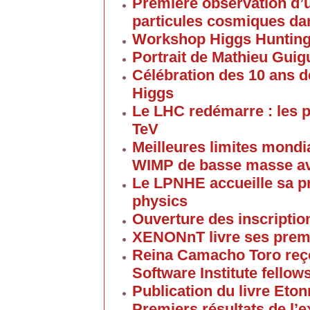
Première observation d’u
particules cosmiques d
Workshop Higgs Huntin
Portrait de Mathieu Gui
Célébration des 10 ans d
Higgs
Le LHC redémarre : les p
TeV
Meilleures limites mondi
WIMP de basse masse av
Le LPNHE accueille sa p
physics
Ouverture des inscriptio
XENONnT livre ses premi
Reina Camacho Toro reçoi
Software Institute fellow
Publication du livre Eton
Premiers résultats de l