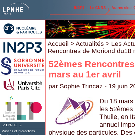
IN2P3
Le CNRS
Autres sites
Accueil
>
Actualités
>
Les Act
Rencontres de Moriond du18 m
52èmes Rencontres
mars au 1er avril
par
Sophie Trincaz
- 19 juin 
Du 18 mars a
les 52èmes 
Thuile, en It
annuel impo
Le LPNHE
physique des particules. Des
Masses et Interactions