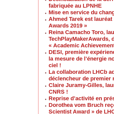
fabriquée au LPNHE
Mise en service du chang
Ahmed Tarek est lauréat
Awards 2019 »
Reina Camacho Toro, lau
TechPlayMakerAwards, da
« Academic Achievement
DESI, première expérien
la mesure de l’énergie no
ciel !
La collaboration LHCb a
déclencheur de premier 
Claire Juramy-Gilles, lau
CNRS !
Reprise d’activité en pré
Dorothea vom Bruch reço
Scientist Award » de LH